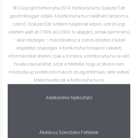
© Copyright Kertkonyha 2014. Kertkonyha.hu Szaluter Edit
gasztroblogger oldala. A Kertkonyha.hu-n található tartalom a
szerző, Szaluter Edit szellemi tulajdonát képezi, szerzői jogi
védelem alatt áll (1999. évi LXXVI. tv. alapján), annak bárminemű
– akár részleges – másolásához a szerző előzetes írásbeli
engedélye szükséges. A Kertkonyha honlapról cikkeket,
információkat átvenni csak a forrásra, a Kertkonyha.hu-ra való
hivatkozással lehet, azzal a feltétellel, hogy az átvevő nem
módosítja az eredeti információt, és egyértelműen, aktív webes
linkkel hivatkozik a Kertkonyha.hu-ra.
Adatkezelési tájékoztató
Általános Szerződési Feltételek