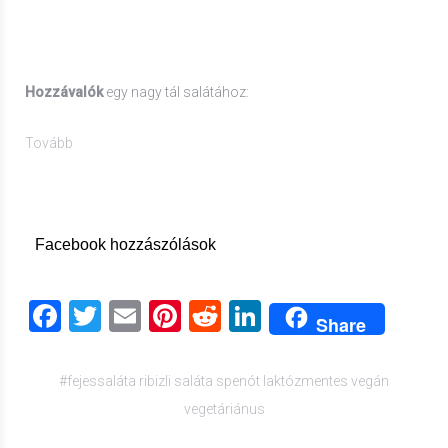
Hozzávalók
egy nagy tál salátához:
Tovább
Facebook hozzászólások
Facebook
Twitter
Email
Pinterest
Reddit
LinkedIn
Share
#fejessaláta ribizli saláta spenót laktózmentes vegán
vegetáriánus