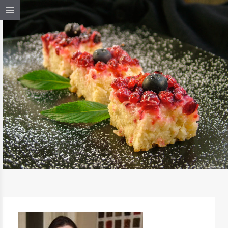
RIBIZLIS KÖLESKOCH
TOVÁBB OLVASOM
ÉDESSÉG, DESSZERT
/
MAGYAROS KONYHA