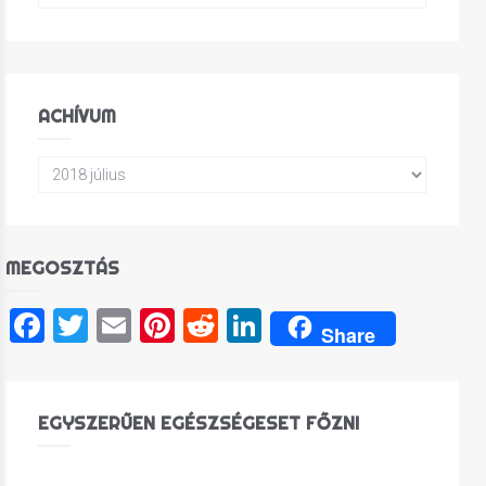
ACHÍVUM
MEGOSZTÁS
Facebook
Twitter
Email
Pinterest
Reddit
LinkedIn
Share
EGYSZERŰEN EGÉSZSÉGESET FŐZNI