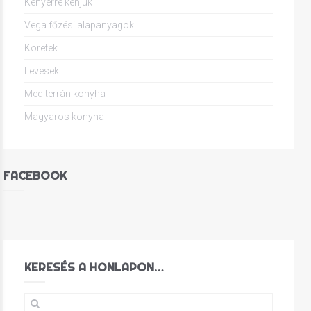
Kenyérre kenjük
Vega főzési alapanyagok
Köretek
Levesek
Mediterrán konyha
Magyaros konyha
FACEBOOK
KERESÉS A HONLAPON…