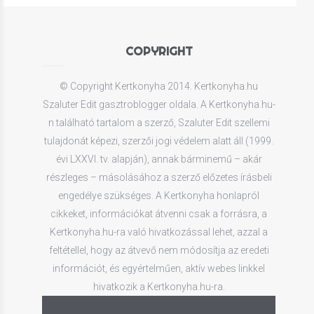
COPYRIGHT
© Copyright Kertkonyha 2014. Kertkonyha.hu
Szaluter Edit gasztroblogger oldala. A Kertkonyha.hu-
n található tartalom a szerző, Szaluter Edit szellemi
tulajdonát képezi, szerzői jogi védelem alatt áll (1999.
évi LXXVI. tv. alapján), annak bárminemű – akár
részleges – másolásához a szerző előzetes írásbeli
engedélye szükséges. A Kertkonyha honlapról
cikkeket, információkat átvenni csak a forrásra, a
Kertkonyha.hu-ra való hivatkozással lehet, azzal a
feltétellel, hogy az átvevő nem módosítja az eredeti
információt, és egyértelműen, aktív webes linkkel
hivatkozik a Kertkonyha.hu-ra.