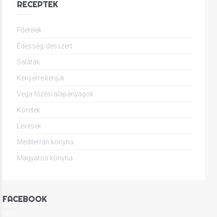
RECEPTEK
Főételek
Édesség, desszert
Saláták
Kenyérre kenjük
Vega főzési alapanyagok
Köretek
Levesek
Mediterrán konyha
Magyaros konyha
FACEBOOK