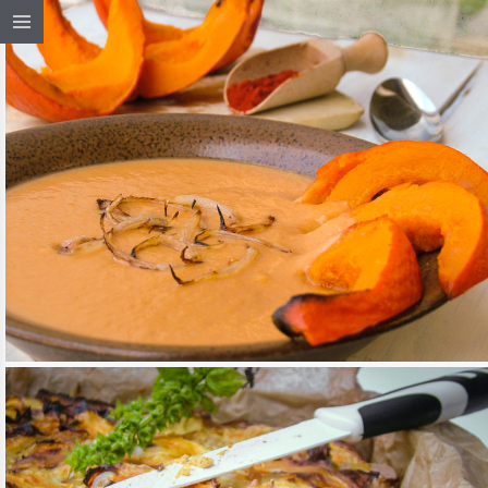
MAGYAROS SÜTŐTÖK-KRÉMLEVES
TOVÁBB OLVASOM
RECEPTEK