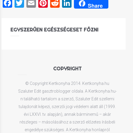
Facebook
Twitter
Email
Pinterest
Reddit
LinkedIn
Share
EGYSZERŰEN EGÉSZSÉGESET FŐZNI
COPYRIGHT
© Copyright Kertkonyha 2014. Kertkonyha.hu
Szaluter Edit gasztroblogger oldala. A Kertkonyha.hu-
n található tartalom a szerző, Szaluter Edit szellemi
tulajdonát képezi, szerzői jogi védelem alatt áll (1999.
évi LXXVI. tv. alapján), annak bárminemű – akár
részleges – másolásához a szerző előzetes írásbeli
engedélye szükséges. A Kertkonyha honlapról