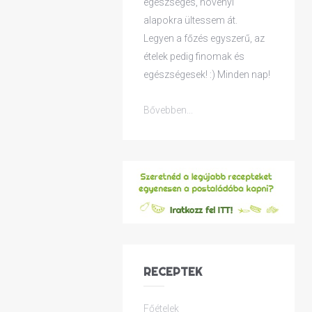
egészséges, növényi
alapokra ültessem át.
Legyen a főzés egyszerű, az
ételek pedig finomak és
egészségesek! :) Minden nap!
Bővebben...
RECEPTEK
Főételek