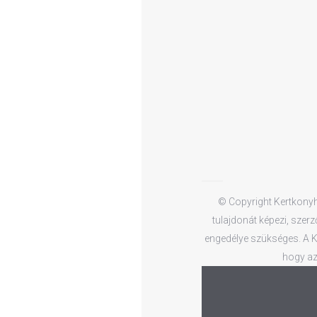
© Copyright Kertkonyha
tulajdonát képezi, szerz
engedélye szükséges. A Ke
hogy az