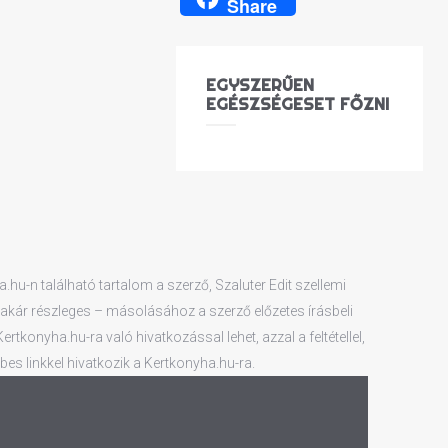
Share
EGYSZERŰEN
EGÉSZSÉGESET FŐZNI
hu-n található tartalom a szerző, Szaluter Edit szellemi
 – akár részleges – másolásához a szerző előzetes írásbeli
tkonyha.hu-ra való hivatkozással lehet, azzal a feltétellel,
es linkkel hivatkozik a Kertkonyha.hu-ra.