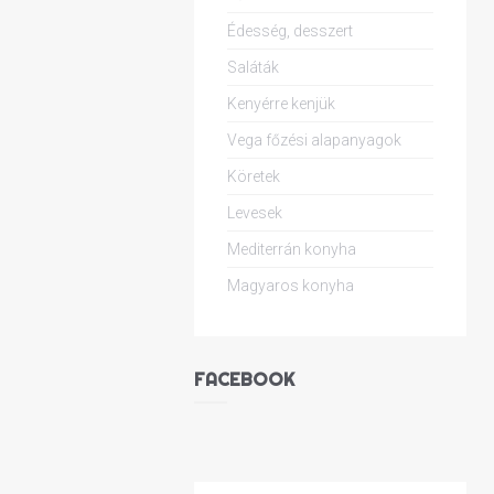
Édesség, desszert
Saláták
Kenyérre kenjük
Vega főzési alapanyagok
Köretek
Levesek
Mediterrán konyha
Magyaros konyha
FACEBOOK