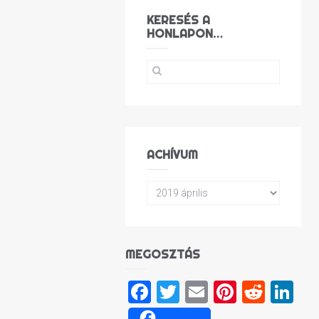
KERESÉS A
HONLAPON…
ACHÍVUM
MEGOSZTÁS
Facebook
Twitter
Email
Pinteres
Reddi
Li