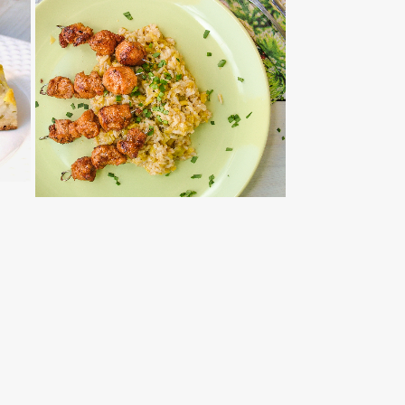
GYROS NYÁRS ÉS
PÓRÉHAGYMÁS RIZS
ÉDESSÉG, DESSZERT
/
MAGYAROS KONYHA
TOVÁBB OLVASOM
FŐÉTELEK
/
KÖRETEK
/
MEDITERRÁN KONY