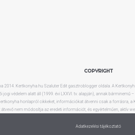
COPYRIGHT
 2014. Kertkonyha.hu Szaluter Edit gasztroblogger oldala. A Kertkonyha.
ői jogi védelem alatt áll (1999. évi LXXVI. tv. alapján), annak bárminemű
rtkonyha honlapról cikkeket, információkat átvenni csak a forrásra, a Ker
 átvevő nem módosítja az eredeti információt, és egyértelműen, aktív web
Adatkezelési tájékoztató