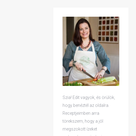
HA
/
RECEPTEK
Szia! Edit vagyok, és örülök,
hogy benéztél az oldalra.
Receptjeimben arra
törekszem, hogy a jól
megszokott ízeket