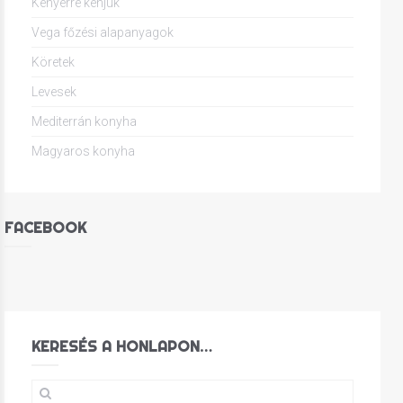
Kenyérre kenjük
Vega főzési alapanyagok
Köretek
Levesek
Mediterrán konyha
Magyaros konyha
FACEBOOK
KERESÉS A HONLAPON…