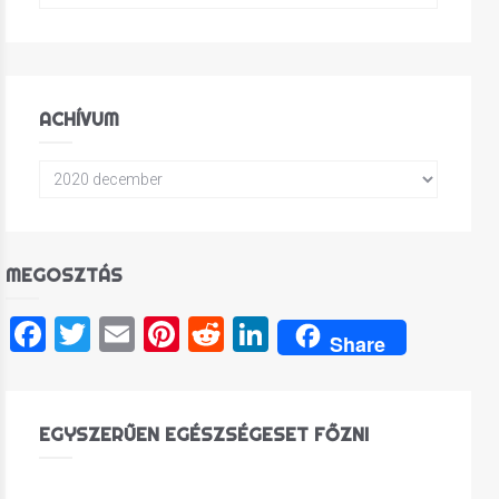
ACHÍVUM
MEGOSZTÁS
Facebook
Twitter
Email
Pinterest
Reddit
LinkedIn
Share
EGYSZERŰEN EGÉSZSÉGESET FŐZNI