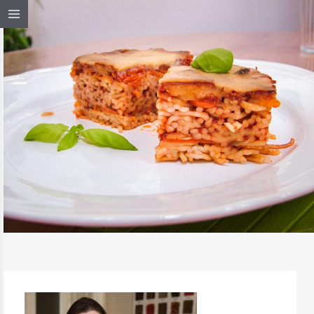
RAKOTT SPAGETTI
TOVÁBB OLVASOM
MEDITERRÁN KONYHA
/
RECEPTEK