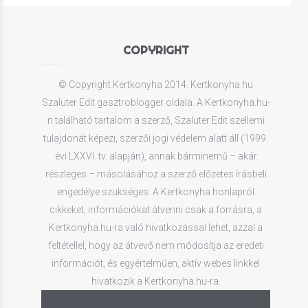
COPYRIGHT
© Copyright Kertkonyha 2014. Kertkonyha.hu
Szaluter Edit gasztroblogger oldala. A Kertkonyha.hu-
n található tartalom a szerző, Szaluter Edit szellemi
tulajdonát képezi, szerzői jogi védelem alatt áll (1999.
évi LXXVI. tv. alapján), annak bárminemű – akár
részleges – másolásához a szerző előzetes írásbeli
engedélye szükséges. A Kertkonyha honlapról
cikkeket, információkat átvenni csak a forrásra, a
Kertkonyha.hu-ra való hivatkozással lehet, azzal a
feltétellel, hogy az átvevő nem módosítja az eredeti
információt, és egyértelműen, aktív webes linkkel
hivatkozik a Kertkonyha.hu-ra.