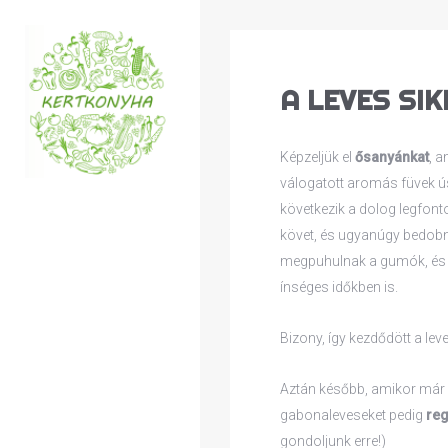
A LEVES SI
Képzeljük el
ősanyánkat
, a
válogatott aromás füvek ú
következik a dolog legfon
követ, és ugyanúgy bedobni
megpuhulnak a gumók, és me
ínséges időkben is.
Bizony, így kezdődött a leve
Aztán később, amikor már a
gabonaleveseket pedig
reg
gondoljunk erre!)