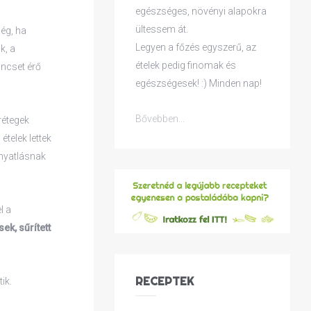
egészséges, növényi alapokra
ültessem át.
lég, ha
Legyen a főzés egyszerű, az
k, a
ételek pedig finomak és
incset érő
egészségesek! :) Minden nap!
Bővebben...
rétegek
ételek lettek
anyatlásnak
l a
ek, sűrített
RECEPTEK
ik.