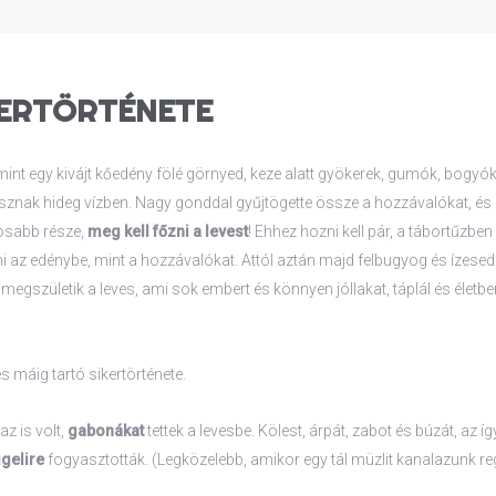
KERTÖRTÉNETE
mint egy kivájt kőedény fölé görnyed, keze alatt gyökerek, gumók, bogyó
sznak hideg vízben. Nagy gonddal gyűjtögette össze a hozzávalókat, é
tosabb része,
meg kell főzni a levest
! Ehhez hozni kell pár, a tábortűzben 
 az edénybe, mint a hozzávalókat. Attól aztán majd felbugyog és ízesedik
gszületik a leves, ami sok embert és könnyen jóllakat, táplál és életben
s máig tartó sikertörténete.
z is volt,
gabonákat
tettek a levesbe. Kölest, árpát, zabot és búzát, az í
gelire
fogyasztották. (Legközelebb, amikor egy tál müzlit kanalazunk re