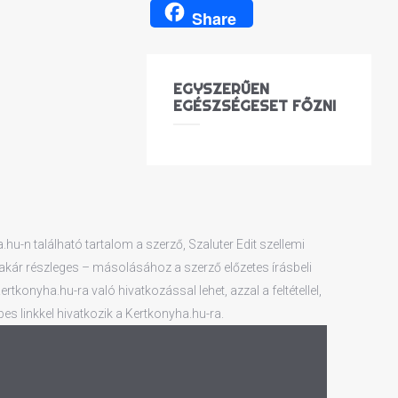
Share
EGYSZERŰEN
EGÉSZSÉGESET FŐZNI
u-n található tartalom a szerző, Szaluter Edit szellemi
 – akár részleges – másolásához a szerző előzetes írásbeli
konyha.hu-ra való hivatkozással lehet, azzal a feltétellel,
es linkkel hivatkozik a Kertkonyha.hu-ra.