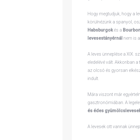
Hogy megtudjuk, hogy a lev
körülnézünk a spanyol, osz
Habsburgok
és a
Bourbo
levesestányérnál
nem is a
A leves ünneplése a XIX. s
eledelévé vált. Akkoriban 
az olcsó és gyorsan elkés
indult.
Mára viszont már egyérte
gasztronómiában. A legele
és édes gyümölcslevese
A levesek ott vannak ünnep