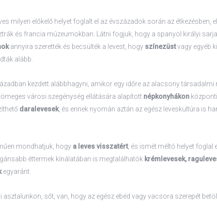
es milyen előkelő helyet foglalt el az évszázadok során az étkezésben, e
trák és francia múzeumokban. Látni fogjuk, hogy a spanyol királyi sarja
nok
annyira szerették és becsülték a levest, hogy
színezüst
vagy egyéb k
dták alább.
zázadban kezdett alábbhagyni, amikor egy időre az alacsony társadalmi 
a tömeges városi szegénység ellátására alapított
népkonyhákon
központi 
zíthető
daralevesek
, és ennek nyomán aztán az egész leveskultúra is h
lműen mondhatjuk, hogy
a leves visszatért
, és ismét méltó helyet foglal e
gánsabb éttermek kínálatában is megtalálhatók
krémlevesek, raguleves
k
egyaránt.
i asztalunkon, sőt, van, hogy az egész ebéd vagy vacsora szerepét betölt