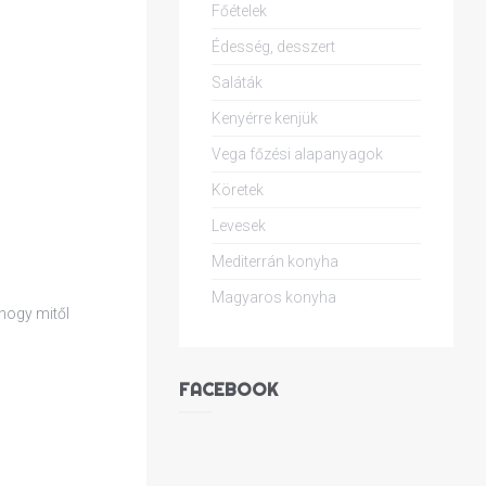
Főételek
Édesség, desszert
Saláták
Kenyérre kenjük
Vega főzési alapanyagok
Köretek
Levesek
Mediterrán konyha
Magyaros konyha
 hogy mitől
FACEBOOK