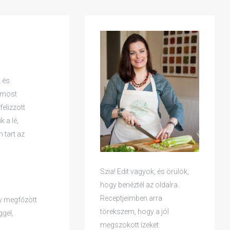
k és
s most
felizzott
 a lé,
 tart az
Szia! Edit vagyok, és örülök,
hogy benéztél az oldalra.
Receptjeimben arra
gy megfőzött
törekszem, hogy a jól
ggel,
megszokott ízeket