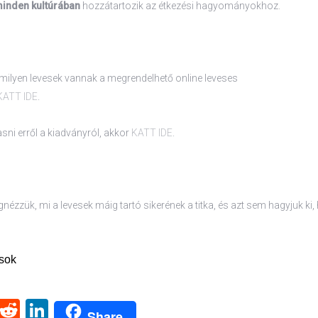
inden kultúrában
hozzátartozik az étkezési hagyományokhoz.
milyen levesek vannak a megrendelhető online leveses
KATT IDE
.
sni erről a kiadványról, akkor
KATT IDE
.
ézzük, mi a levesek máig tartó sikerének a titka, és azt sem hagyjuk ki,
sok
k
r
il
Pinterest
Reddit
LinkedIn
Share