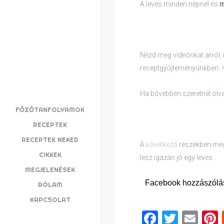
A leves minden népnél és
m
Nézd meg videónkat arról, 
receptgyűjteményünkben:
Ha bővebben szeretnél olva
FŐZŐTANFOLYAMOK
RECEPTEK
RECEPTEK NEKED
A
következő
részekben megn
CIKKEK
lesz igazán jó egy leves.
MEGJELENÉSEK
Facebook hozzászólá
RÓLAM
KAPCSOLAT
Faceboo
Twitte
Ema