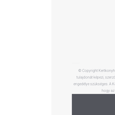
© Copyright Kertkonyha
tulajdonát képezi, szerz
engedélye szükséges. A Ker
hogy az 