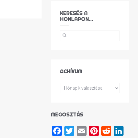
KERESÉS A
HONLAPON…
ACHÍVUM
MEGOSZTÁS
Facebook
Twitter
Email
Pinterest
Reddi
Lin