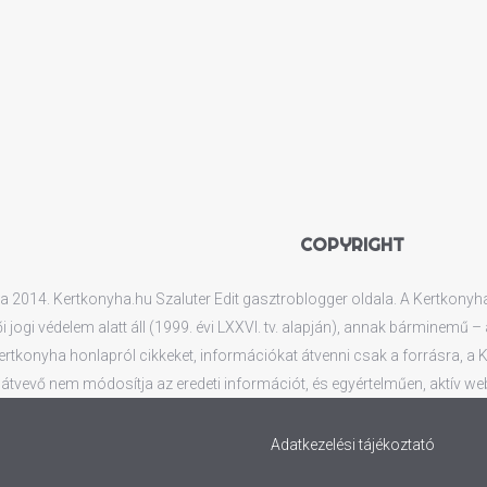
COPYRIGHT
 2014. Kertkonyha.hu Szaluter Edit gasztroblogger oldala. A Kertkonyha.h
ői jogi védelem alatt áll (1999. évi LXXVI. tv. alapján), annak bárminemű
tkonyha honlapról cikkeket, információkat átvenni csak a forrásra, a Kert
átvevő nem módosítja az eredeti információt, és egyértelműen, aktív web
Adatkezelési tájékoztató