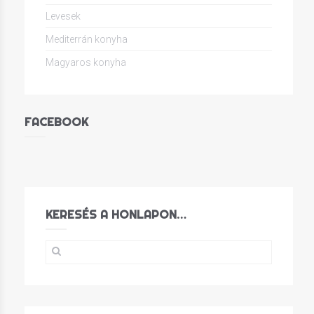
Levesek
Mediterrán konyha
Magyaros konyha
FACEBOOK
KERESÉS A HONLAPON…