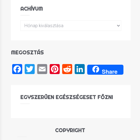
ACHÍVUM
MEGOSZTÁS
Facebook
Twitter
Email
Pinterest
Reddit
LinkedIn
Share
EGYSZERŰEN EGÉSZSÉGESET FŐZNI
COPYRIGHT