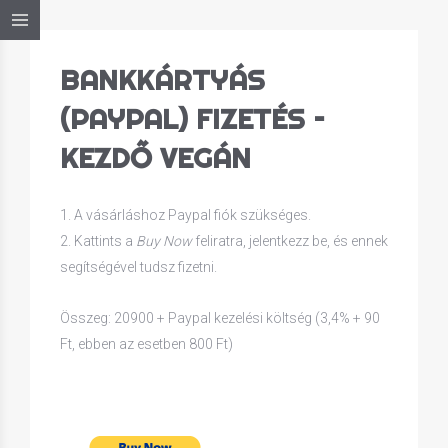
BANKKÁRTYÁS
(PAYPAL) FIZETÉS –
KEZDŐ VEGÁN
1. A vásárláshoz Paypal fiók szükséges.
2. Kattints a
Buy Now
feliratra, jelentkezz be, és ennek
segítségével tudsz fizetni.
Összeg: 20900 + Paypal kezelési költség (3,4% + 90
Ft, ebben az esetben 800 Ft)