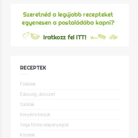
RECEPTEK
Főételek
Édesség, desszert
Saláták
Kenyérre kenjük
Vega főzési alapanyagok
Köretek