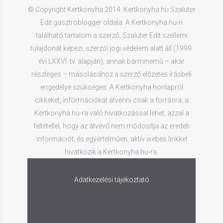
© Copyright Kertkonyha 2014. Kertkonyha.hu Szaluter
Edit gasztroblogger oldala. A Kertkonyha.hu-n
található tartalom a szerző, Szaluter Edit szellemi
tulajdonát képezi, szerzői jogi védelem alatt áll (1999.
évi LXXVI. tv. alapján), annak bárminemű – akár
részleges – másolásához a szerző előzetes írásbeli
engedélye szükséges. A Kertkonyha honlapról
cikkeket, információkat átvenni csak a forrásra, a
Kertkonyha.hu-ra való hivatkozással lehet, azzal a
feltétellel, hogy az átvevő nem módosítja az eredeti
információt, és egyértelműen, aktív webes linkkel
hivatkozik a Kertkonyha.hu-ra.
Adatkezelési tájékoztató