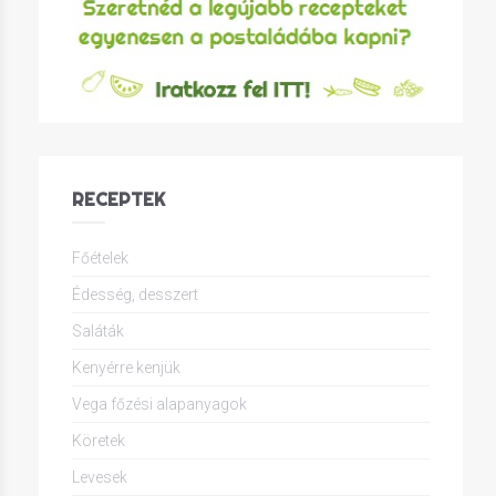
RECEPTEK
Főételek
Édesség, desszert
Saláták
Kenyérre kenjük
Vega főzési alapanyagok
Köretek
Levesek