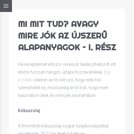
MI MIT TUD? AVAGY
MIRE JÓK AZ ÚJSZERŰ
ALAPANYAGOK – I. RÉSZ
Ha receptjeimet először olvasod, találkozhatsz itt-ott
elsőre furcsán hangzó, újfajta hozzávalókkal.
Egy
korábbi
cikkben arról volt szó, hogy ezek hol
szerezhetők be, most pedig arról írok, hogy miért
használom őket, és mire jók a konyhában.
Kókuszolaj
A finomított kókuszolaj szuper tulajdonságokkal
rendelkezik. 25 C fok felett folyékony