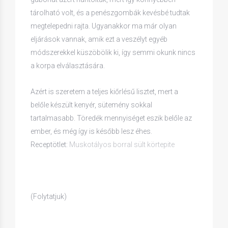
tárolható volt, és a penészgombák kevésbé tudtak
megtelepedni rajta. Ugyanakkor ma már olyan
eljárások vannak, amik ezt a veszélyt egyéb
módszerekkel küszöbölik ki, így semmi okunk nincs
a korpa elválasztására.
Azért is szeretem a teljes kiőrlésű lisztet, mert a
belőle készült kenyér, sütemény sokkal
tartalmasabb. Töredék mennyiséget eszik belőle az
ember, és még így is később lesz éhes.
Receptötlet:
Muskotályos borral sült körtepite
(Folytatjuk)