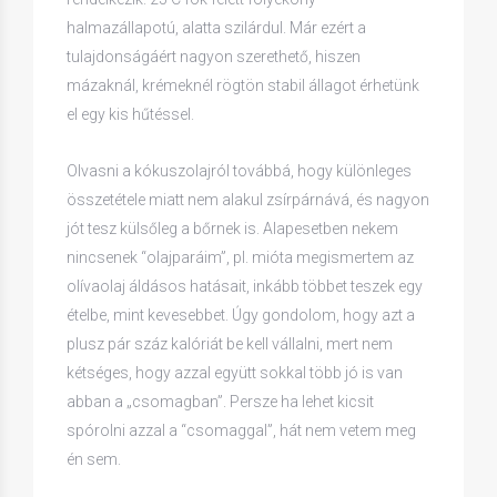
halmazállapotú, alatta szilárdul. Már ezért a
tulajdonságáért nagyon szerethető, hiszen
mázaknál, krémeknél rögtön stabil állagot érhetünk
el egy kis hűtéssel.
Olvasni a kókuszolajról továbbá, hogy különleges
összetétele miatt nem alakul zsírpárnává, és nagyon
jót tesz külsőleg a bőrnek is. Alapesetben nekem
nincsenek “olajparáim”, pl. mióta megismertem az
olívaolaj áldásos hatásait, inkább többet teszek egy
ételbe, mint kevesebbet. Úgy gondolom, hogy azt a
plusz pár száz kalóriát be kell vállalni, mert nem
kétséges, hogy azzal együtt sokkal több jó is van
abban a „csomagban”. Persze ha lehet kicsit
spórolni azzal a “csomaggal”, hát nem vetem meg
én sem.