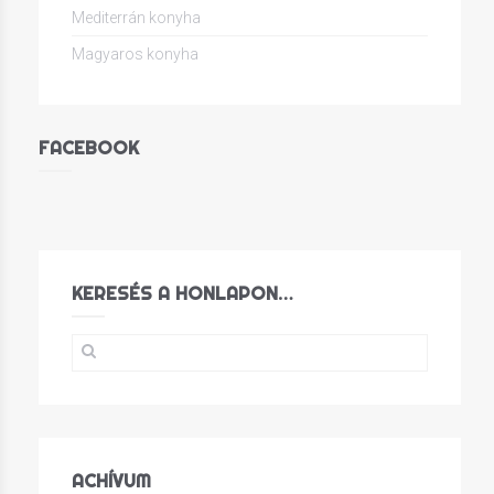
Mediterrán konyha
Magyaros konyha
FACEBOOK
KERESÉS A HONLAPON…
ACHÍVUM