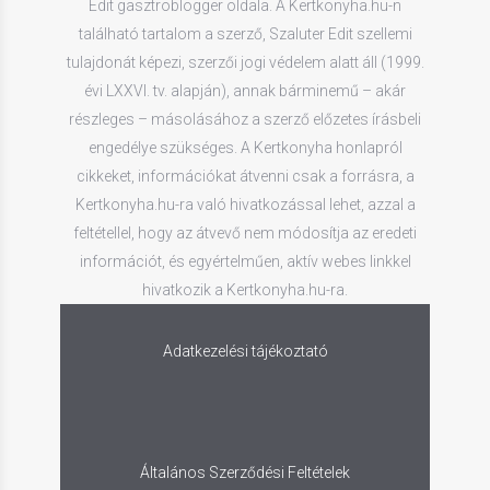
Edit gasztroblogger oldala. A Kertkonyha.hu-n
található tartalom a szerző, Szaluter Edit szellemi
tulajdonát képezi, szerzői jogi védelem alatt áll (1999.
évi LXXVI. tv. alapján), annak bárminemű – akár
részleges – másolásához a szerző előzetes írásbeli
engedélye szükséges. A Kertkonyha honlapról
cikkeket, információkat átvenni csak a forrásra, a
Kertkonyha.hu-ra való hivatkozással lehet, azzal a
feltétellel, hogy az átvevő nem módosítja az eredeti
információt, és egyértelműen, aktív webes linkkel
hivatkozik a Kertkonyha.hu-ra.
Adatkezelési tájékoztató
Általános Szerződési Feltételek