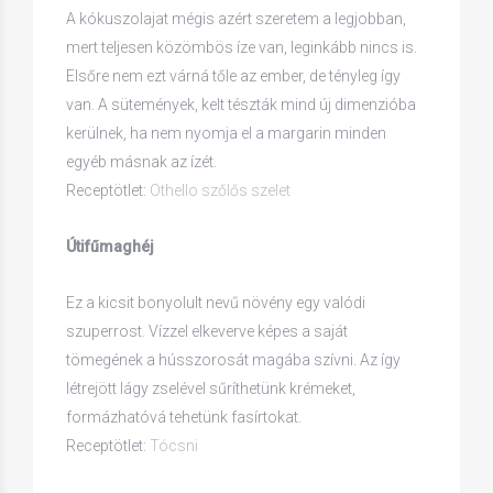
A kókuszolajat mégis azért szeretem a legjobban,
mert teljesen közömbös íze van, leginkább nincs is.
Elsőre nem ezt várná tőle az ember, de tényleg így
van. A sütemények, kelt tészták mind új dimenzióba
kerülnek, ha nem nyomja el a margarin minden
egyéb másnak az ízét.
Receptötlet:
Othello szőlős szelet
Útifűmaghéj
Ez a kicsit bonyolult nevű növény egy valódi
szuperrost. Vízzel elkeverve képes a saját
tömegének a hússzorosát magába szívni. Az így
létrejött lágy zselével sűríthetünk krémeket,
formázhatóvá tehetünk fasírtokat.
Receptötlet:
Tócsni