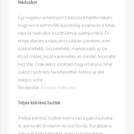
Nádcukor
Egy vegyész ismerősöm többször kifejtette nekem,
hogy nincs semmiféle különbség a barna és a fehér,
répa és nádcukor között kémiai szempontból. Én
ennek ellenére a nádcukrot jobban szeretem, mert
sokkal teltebb, összetettebb, markánsabb az íze.
Kicsit mézes, kicsit karamellás, és minden finomabb
lesz tőle. Csak akkor szoktam hagyományos fehér
cukrot használni, ha kifejezetten fontos az étel
világos színe.
Receptötlet:
Áfonyás máktorta
Teljes kiőrlésű lisztek
A teljes kiőrlésű lisztben benne van a gabona burka
is, ami kiváló B-vitamin és rost forrás. Korábban a
gabonát azért hántolták, mert így könnyebben