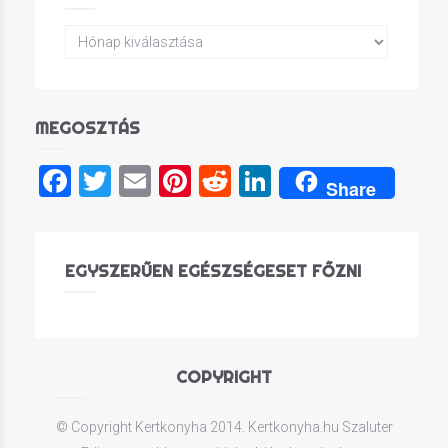
MEGOSZTÁS
Facebook
Twitter
Email
Pinterest
Reddit
LinkedIn
Share
EGYSZERŰEN EGÉSZSÉGESET FŐZNI
COPYRIGHT
© Copyright Kertkonyha 2014. Kertkonyha.hu Szaluter