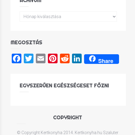
ACHÍVUM
MEGOSZTÁS
Facebook
Twitter
Email
Pinterest
Reddit
LinkedIn
Share
EGYSZERŰEN EGÉSZSÉGESET FŐZNI
COPYRIGHT
© Copyright Kertkonyha 2014. Kertkonyha.hu Szaluter