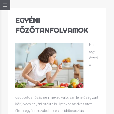
EGYÉNI
FŐZŐTANFOLYAMOK
Ha
úgy
érzed,
a
csoportos főzés nem neked való, van lehetőség zárt
körű vagy egyéni órákra is. Ilyenkor az elkészített
ételek egyénre szabottak és az időbeosztás is