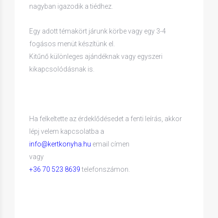
nagyban igazodik a tiédhez.
Egy adott témakört járunk körbe vagy egy 3-4
fogásos menüt készítünk el.
Kitűnő különleges ajándéknak vagy egyszeri
kikapcsolódásnak is.
Ha felkeltette az érdeklődésedet a fenti leírás, akkor
lépj velem kapcsolatba a
info@kertkonyha.hu
email címen
vagy
+36 70 523 8639
telefonszámon.