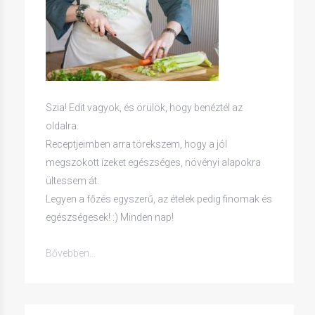
Szia! Edit vagyok, és örülök, hogy benéztél az
oldalra.
Receptjeimben arra törekszem, hogy a jól
megszokott ízeket egészséges, növényi alapokra
ültessem át.
Legyen a főzés egyszerű, az ételek pedig finomak és
egészségesek! :) Minden nap!
Bővebben...