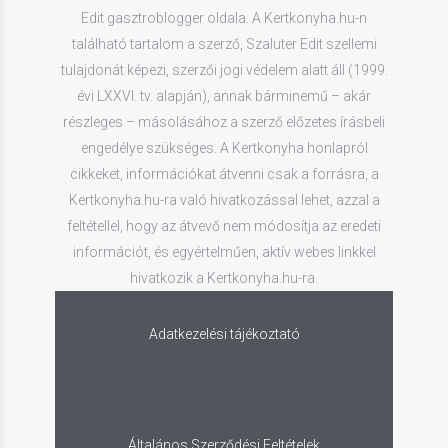
Edit gasztroblogger oldala. A Kertkonyha.hu-n
található tartalom a szerző, Szaluter Edit szellemi
tulajdonát képezi, szerzői jogi védelem alatt áll (1999.
évi LXXVI. tv. alapján), annak bárminemű – akár
részleges – másolásához a szerző előzetes írásbeli
engedélye szükséges. A Kertkonyha honlapról
cikkeket, információkat átvenni csak a forrásra, a
Kertkonyha.hu-ra való hivatkozással lehet, azzal a
feltétellel, hogy az átvevő nem módosítja az eredeti
információt, és egyértelműen, aktív webes linkkel
hivatkozik a Kertkonyha.hu-ra.
Adatkezelési tájékoztató
Általános Szerződési Feltételek