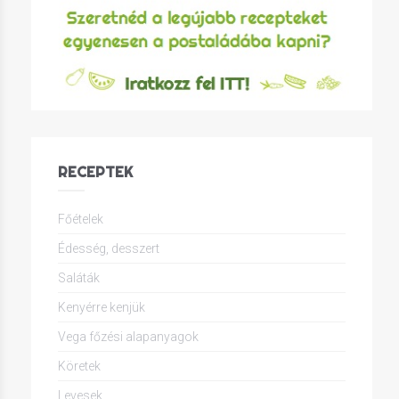
RECEPTEK
Főételek
Édesség, desszert
Saláták
Kenyérre kenjük
Vega főzési alapanyagok
Köretek
Levesek