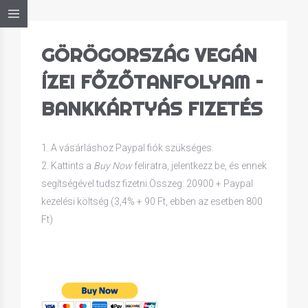
GÖRÖGORSZÁG VEGÁN
ÍZEI FŐZŐTANFOLYAM –
BANKKÁRTYÁS FIZETÉS
1. A vásárláshoz Paypal fiók szükséges.
2. Kattints a
Buy Now
feliratra, jelentkezz be, és ennek
segítségével tudsz fizetni.Összeg: 20900 + Paypal
kezelési költség (3,4% + 90 Ft, ebben az esetben 800
Ft)