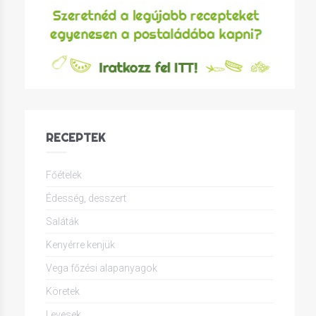
RECEPTEK
Főételek
Édesség, desszert
Saláták
Kenyérre kenjük
Vega főzési alapanyagok
Köretek
Levesek