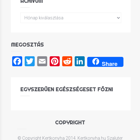
ACHÍVUM
MEGOSZTÁS
Facebook
Twitter
Email
Pinterest
Reddit
LinkedIn
Share
EGYSZERŰEN EGÉSZSÉGESET FŐZNI
COPYRIGHT
© Copyright Kertkonyha 2014. Kertkonyha.hu Szaluter