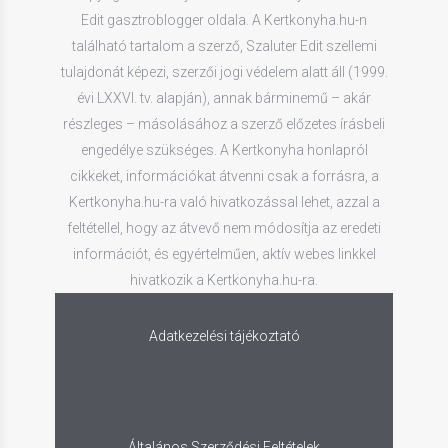
Edit gasztroblogger oldala. A Kertkonyha.hu-n
található tartalom a szerző, Szaluter Edit szellemi
tulajdonát képezi, szerzői jogi védelem alatt áll (1999.
évi LXXVI. tv. alapján), annak bárminemű – akár
részleges – másolásához a szerző előzetes írásbeli
engedélye szükséges. A Kertkonyha honlapról
cikkeket, információkat átvenni csak a forrásra, a
Kertkonyha.hu-ra való hivatkozással lehet, azzal a
feltétellel, hogy az átvevő nem módosítja az eredeti
információt, és egyértelműen, aktív webes linkkel
hivatkozik a Kertkonyha.hu-ra.
Adatkezelési tájékoztató
Általános Szerződési Feltételek