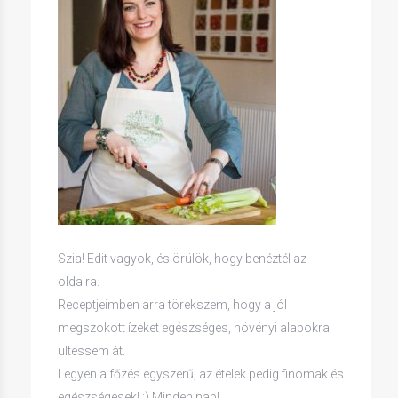
Szia! Edit vagyok, és örülök, hogy benéztél az
oldalra.
Receptjeimben arra törekszem, hogy a jól
megszokott ízeket egészséges, növényi alapokra
ültessem át.
Legyen a főzés egyszerű, az ételek pedig finomak és
egészségesek! :) Minden nap!