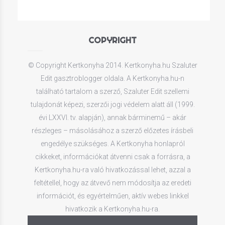
COPYRIGHT
© Copyright Kertkonyha 2014. Kertkonyha.hu Szaluter
Edit gasztroblogger oldala. A Kertkonyha.hu-n
található tartalom a szerző, Szaluter Edit szellemi
tulajdonát képezi, szerzői jogi védelem alatt áll (1999.
évi LXXVI. tv. alapján), annak bárminemű – akár
részleges – másolásához a szerző előzetes írásbeli
engedélye szükséges. A Kertkonyha honlapról
cikkeket, információkat átvenni csak a forrásra, a
Kertkonyha.hu-ra való hivatkozással lehet, azzal a
feltétellel, hogy az átvevő nem módosítja az eredeti
információt, és egyértelműen, aktív webes linkkel
hivatkozik a Kertkonyha.hu-ra.