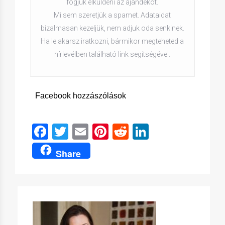
fogjuk elküldeni az ajándékot.
Mi sem szeretjük a spamet. Adataidat
bizalmasan kezeljük, nem adjuk oda senkinek.
Ha le akarsz iratkozni, bármikor megteheted a
hírlevélben található link segítségével.
Facebook hozzászólások
Facebook
Twitter
Email
Pinterest
Reddit
LinkedIn
Share