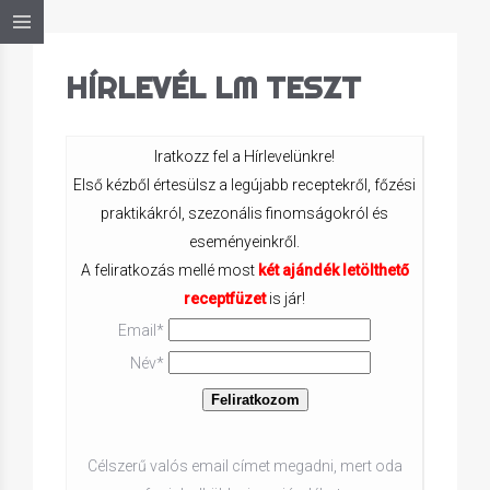
HÍRLEVÉL LM TESZT
Iratkozz fel a Hírlevelünkre!
Első kézből értesülsz a legújabb receptekről, főzési
praktikákról, szezonális finomságokról és
eseményeinkről.
A feliratkozás mellé most
két ajándék letölthető
receptfüzet
is jár!
Email*
Név*
Célszerű valós email címet megadni, mert oda