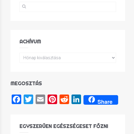
ACHÍVUM
MEGOSZTÁS
Facebook
Twitter
Email
Pinterest
Reddit
LinkedIn
Share
EGYSZERŰEN EGÉSZSÉGESET FŐZNI