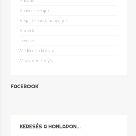
Saláták
Kenyérre kenjük
Vega főzési alapanyagok
Köretek
Levesek
Mediterrán konyha
Magyaros konyha
FACEBOOK
KERESÉS A HONLAPON…