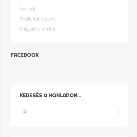
Levesek
Mediterrán konyha
Magyaros konyha
FACEBOOK
KERESÉS A HONLAPON…