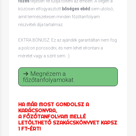
főzés
teljesen fel tudja tölteni az embert. A végén a
közösen elfogyasztott
bőséges ebéd
sem utolsó,
amit természetesen minden főzőtanfolyam
részvételi díja tartalmaz.
EXTRA BÓNUSZ: Ez az ajándék garantáltan nem fog
a polcon porosodni, és nem lehet elrontani a
méretet vagy a színt sem. :)
Megnézem a
főzőtanfolyamokat
HA MÁR MOST GONDOLSZ A
KARÁCSONYRA,
A FŐZŐTANFOLYAM MELLÉ
LETÖLTHETŐ SZAKÁCSKÖNYVET KAPSZ
1 FT-ÉRT!