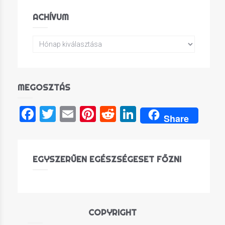
ACHÍVUM
MEGOSZTÁS
Facebook
Twitter
Email
Pinterest
Reddit
LinkedIn
Share
EGYSZERŰEN EGÉSZSÉGESET FŐZNI
COPYRIGHT