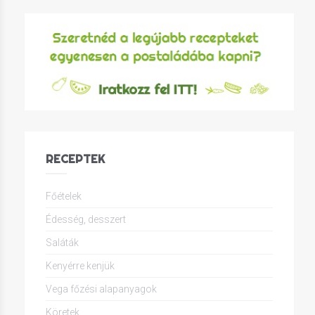
RECEPTEK
Főételek
Édesség, desszert
Saláták
Kenyérre kenjük
Vega főzési alapanyagok
Köretek