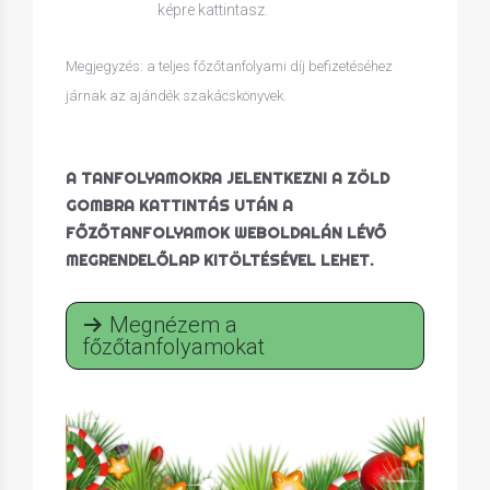
képre kattintasz.
Megjegyzés: a teljes főzőtanfolyami díj befizetéséhez
járnak az ajándék szakácskönyvek.
A TANFOLYAMOKRA JELENTKEZNI A ZÖLD
GOMBRA KATTINTÁS UTÁN A
FŐZŐTANFOLYAMOK WEBOLDALÁN LÉVŐ
MEGRENDELŐLAP KITÖLTÉSÉVEL LEHET.
Megnézem a
főzőtanfolyamokat