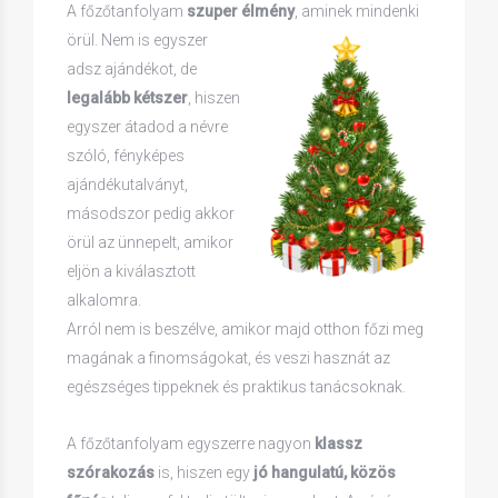
A főzőtanfolyam
szuper élmény
, aminek mindenki
örül.
Nem is egyszer
adsz ajándékot, de
legalább kétszer
, hiszen
egyszer átadod a névre
szóló, fényképes
ajándékutalványt,
másodszor pedig akkor
örül az ünnepelt, amikor
eljön a kiválasztott
alkalomra.
Arról nem is beszélve, amikor majd otthon főzi meg
magának a finomságokat, és veszi hasznát az
egészséges tippeknek és praktikus tanácsoknak.
A főzőtanfolyam egyszerre nagyon
klassz
szórakozás
is, hiszen egy
jó hangulatú, közös