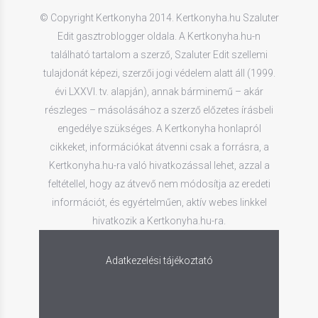
© Copyright Kertkonyha 2014. Kertkonyha.hu Szaluter
Edit gasztroblogger oldala. A Kertkonyha.hu-n
található tartalom a szerző, Szaluter Edit szellemi
tulajdonát képezi, szerzői jogi védelem alatt áll (1999.
évi LXXVI. tv. alapján), annak bárminemű – akár
részleges – másolásához a szerző előzetes írásbeli
engedélye szükséges. A Kertkonyha honlapról
cikkeket, információkat átvenni csak a forrásra, a
Kertkonyha.hu-ra való hivatkozással lehet, azzal a
feltétellel, hogy az átvevő nem módosítja az eredeti
információt, és egyértelműen, aktív webes linkkel
hivatkozik a Kertkonyha.hu-ra.
Adatkezelési tájékoztató