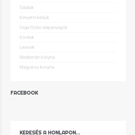
Saláták
Kenyérre kenjük
Vega főzési alapanyagok
Köretek
Levesek
Mediterrán konyha
Magyaros konyha
FACEBOOK
KERESÉS A HONLAPON…