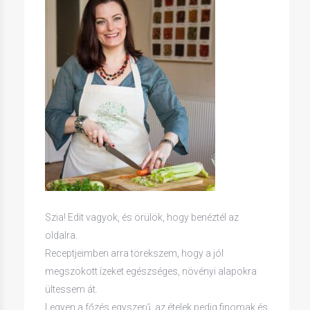
Szia! Edit vagyok, és örülök, hogy benéztél az
oldalra.
Receptjeimben arra törekszem, hogy a jól
megszokott ízeket egészséges, növényi alapokra
ültessem át.
Legyen a főzés egyszerű, az ételek pedig finomak és