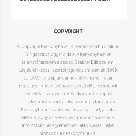
COPYRIGHT
© Copyright Kertkonyha 2014. Kertkonyha.hu Szaluter
Edit gasztroblogger oldala. A Kertkonyha.hu-n
található tartalom a szerző, Szaluter Edit szellemi
tulajdonát képezi, szerzői jogi védelem alatt áll (1999.
évi LXXVI. tv. alapján), annak bárminemű – akár
részleges – másolásához a szerző előzetes írásbeli
engedélye szükséges. A Kertkonyha honlapról
cikkeket, információkat átvenni csak a forrásra, a
Kertkonyha.hu-ra való hivatkozással lehet, azzal a
feltétellel, hogy az átvevő nem módosítja az eredeti
információt, és egyértelműen, aktív webes linkkel
hivatkozik a Kertkonyha.hu-ra.