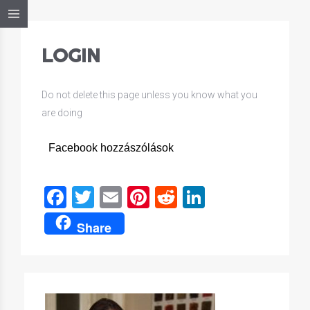
LOGIN
Do not delete this page unless you know what you
are doing
Facebook hozzászólások
Facebook
Twitter
Email
Pinterest
Reddit
LinkedIn
Share