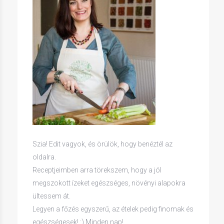
Szia! Edit vagyok, és örülök, hogy benéztél az
oldalra.
Receptjeimben arra törekszem, hogy a jól
megszokott ízeket egészséges, növényi alapokra
ültessem át.
Legyen a főzés egyszerű, az ételek pedig finomak és
egészségesek! :) Minden nap!