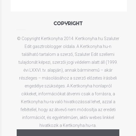
COPYRIGHT
© Copyright Kertkonyha 2014. Kertkonyha.hu Szaluter
Edit gasztroblogger oldala. A Kertkonyha.hu-n
található tartalom a szerző, Szaluter Edit szellemi
tulajdonát képezi, szerzői jogi védelem alatt áll (1999.
évi LXXVI. tv. alapján), annak bárminemű – akár
részleges – másolásához a szerző előzetes írásbeli
engedélye szükséges. A Kertkonyha honlapról
cikkeket, információkat átvenni csak a forrásra, a
Kertkonyha.hu-ra való hivatkozással lehet, azzal a
feltétellel, hogy az átvevő nem módosítja az eredeti
információt, és egyértelműen, aktív webes linkkel
hivatkozik a Kertkonyha.hu-ra.