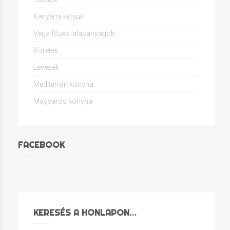
Kenyérre kenjük
Vega főzési alapanyagok
Köretek
Levesek
Mediterrán konyha
Magyaros konyha
FACEBOOK
KERESÉS A HONLAPON…