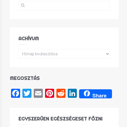
ACHÍVUM
MEGOSZTÁS
Facebook
Twitter
Email
Pinterest
Reddit
LinkedIn
Share
EGYSZERŰEN EGÉSZSÉGESET FŐZNI