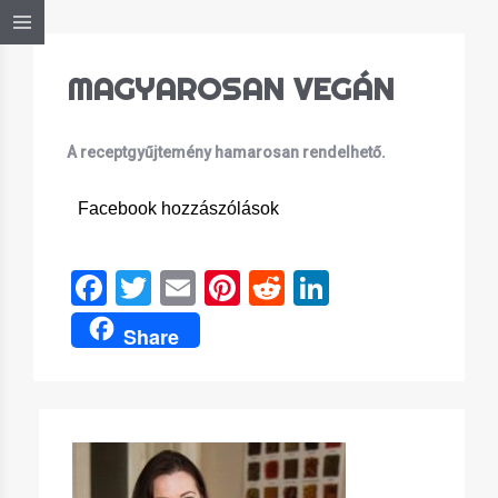
MAGYAROSAN VEGÁN
A receptgyűjtemény hamarosan rendelhető.
Facebook hozzászólások
Facebook
Twitter
Email
Pinterest
Reddit
LinkedIn
Share