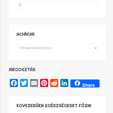
ACHÍVUM
MEGOSZTÁS
Facebook
Twitter
Email
Pinterest
Reddit
LinkedIn
Share
EGYSZERŰEN EGÉSZSÉGESET FŐZNI