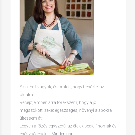
Szia! Edit vagyok, és örülök, hogy benéztél az
oldalra.
Receptjeimben arra törekszem, hogy a jól
megszokott ízeket egészséges, növényi alapokra
ültessem át.
Legyen a főzés egyszerű, az ételek pedig finomak és
egészségesek! :) Minden nap!