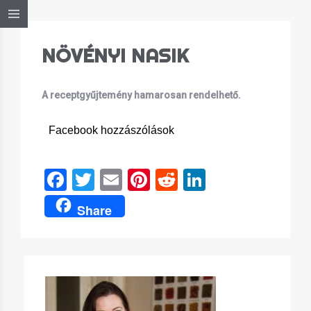
NÖVÉNYI NASIK
A receptgyűjtemény hamarosan rendelhető.
Facebook hozzászólások
Facebook
Twitter
Email
Pinterest
Reddit
LinkedIn
Share