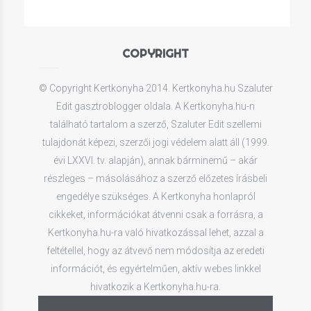
COPYRIGHT
© Copyright Kertkonyha 2014. Kertkonyha.hu Szaluter
Edit gasztroblogger oldala. A Kertkonyha.hu-n
található tartalom a szerző, Szaluter Edit szellemi
tulajdonát képezi, szerzői jogi védelem alatt áll (1999.
évi LXXVI. tv. alapján), annak bárminemű – akár
részleges – másolásához a szerző előzetes írásbeli
engedélye szükséges. A Kertkonyha honlapról
cikkeket, információkat átvenni csak a forrásra, a
Kertkonyha.hu-ra való hivatkozással lehet, azzal a
feltétellel, hogy az átvevő nem módosítja az eredeti
információt, és egyértelműen, aktív webes linkkel
hivatkozik a Kertkonyha.hu-ra.