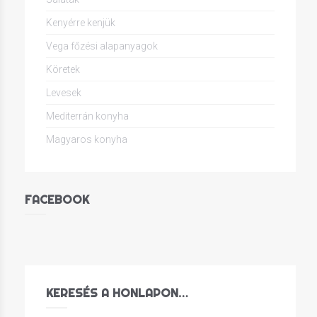
Kenyérre kenjük
Vega főzési alapanyagok
Köretek
Levesek
Mediterrán konyha
Magyaros konyha
FACEBOOK
KERESÉS A HONLAPON…