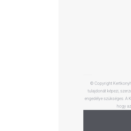
© Copyright Kertkonyha
tulajdonát képezi, szerz
engedélye szükséges. A Ke
hogy az