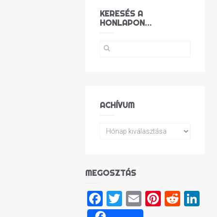
KERESÉS A
HONLAPON…
ACHÍVUM
MEGOSZTÁS
Facebook
Twitter
Email
Pinteres
Reddi
Li