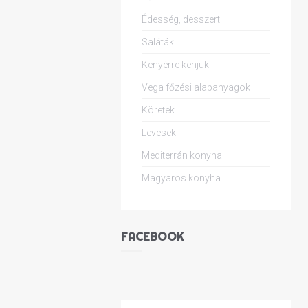
Édesség, desszert
Saláták
Kenyérre kenjük
Vega főzési alapanyagok
Köretek
Levesek
Mediterrán konyha
Magyaros konyha
FACEBOOK