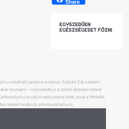
Share
EGYSZERŰEN
EGÉSZSÉGESET FŐZNI
hu-n található tartalom a szerző, Szaluter Edit szellemi
 – akár részleges – másolásához a szerző előzetes írásbeli
tkonyha.hu-ra való hivatkozással lehet, azzal a feltétellel,
es linkkel hivatkozik a Kertkonyha.hu-ra.