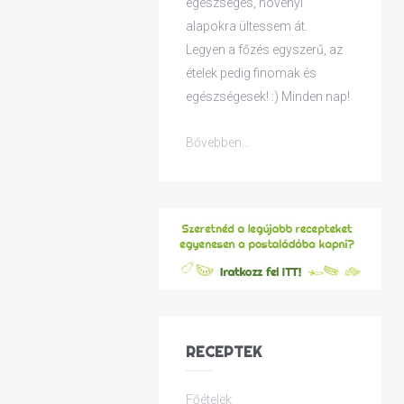
egészséges, növényi
alapokra ültessem át.
Legyen a főzés egyszerű, az
ételek pedig finomak és
egészségesek! :) Minden nap!
Bővebben...
RECEPTEK
Főételek