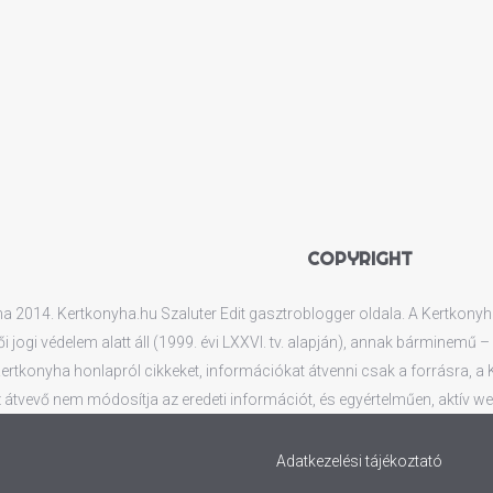
COPYRIGHT
 2014. Kertkonyha.hu Szaluter Edit gasztroblogger oldala. A Kertkonyha.
ői jogi védelem alatt áll (1999. évi LXXVI. tv. alapján), annak bárminemű
rtkonyha honlapról cikkeket, információkat átvenni csak a forrásra, a Ker
 átvevő nem módosítja az eredeti információt, és egyértelműen, aktív web
Adatkezelési tájékoztató