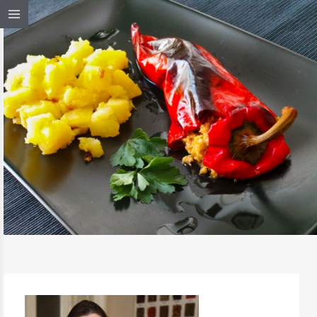
TÖLTÖTT KÁPIA PAPRIKA
TOVÁBB OLVASOM
FŐÉTELEK
/
MEDITERRÁN KONYHA