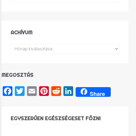
ACHÍVUM
MEGOSZTÁS
Facebook
Twitter
Email
Pinterest
Reddit
LinkedIn
Share
EGYSZERŰEN EGÉSZSÉGESET FŐZNI