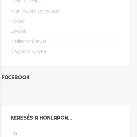
Kenyérre kenjük
Vega főzési alapanyagok
Köretek
Levesek
Mediterrán konyha
Magyaros konyha
FACEBOOK
KERESÉS A HONLAPON…