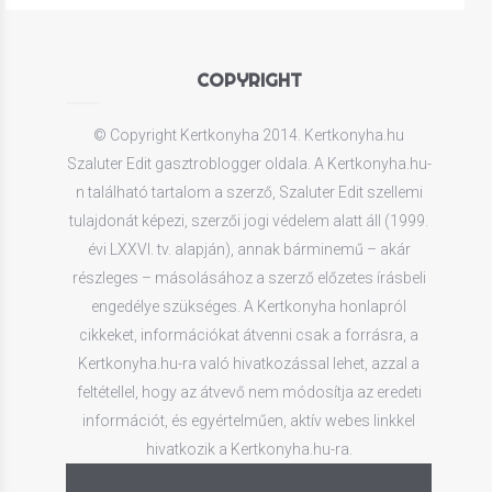
COPYRIGHT
© Copyright Kertkonyha 2014. Kertkonyha.hu
Szaluter Edit gasztroblogger oldala. A Kertkonyha.hu-
n található tartalom a szerző, Szaluter Edit szellemi
tulajdonát képezi, szerzői jogi védelem alatt áll (1999.
évi LXXVI. tv. alapján), annak bárminemű – akár
részleges – másolásához a szerző előzetes írásbeli
engedélye szükséges. A Kertkonyha honlapról
cikkeket, információkat átvenni csak a forrásra, a
Kertkonyha.hu-ra való hivatkozással lehet, azzal a
feltétellel, hogy az átvevő nem módosítja az eredeti
információt, és egyértelműen, aktív webes linkkel
hivatkozik a Kertkonyha.hu-ra.