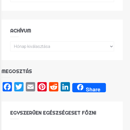
ACHÍVUM
MEGOSZTÁS
Facebook
Twitter
Email
Pinterest
Reddit
LinkedIn
Share
EGYSZERŰEN EGÉSZSÉGESET FŐZNI