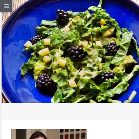
KELSALÁTA TAHINIVEL
TOVÁBB OLVASOM
SALÁTÁK