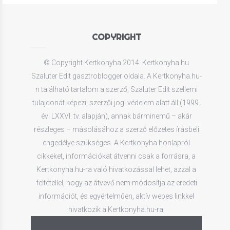
COPYRIGHT
© Copyright Kertkonyha 2014. Kertkonyha.hu
Szaluter Edit gasztroblogger oldala. A Kertkonyha.hu-
n található tartalom a szerző, Szaluter Edit szellemi
tulajdonát képezi, szerzői jogi védelem alatt áll (1999.
évi LXXVI. tv. alapján), annak bárminemű – akár
részleges – másolásához a szerző előzetes írásbeli
engedélye szükséges. A Kertkonyha honlapról
cikkeket, információkat átvenni csak a forrásra, a
Kertkonyha.hu-ra való hivatkozással lehet, azzal a
feltétellel, hogy az átvevő nem módosítja az eredeti
információt, és egyértelműen, aktív webes linkkel
hivatkozik a Kertkonyha.hu-ra.