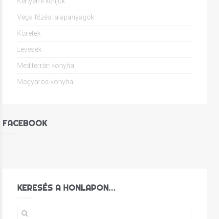
Kenyérre kenjük
Vega főzési alapanyagok
Köretek
Levesek
Mediterrán konyha
Magyaros konyha
FACEBOOK
KERESÉS A HONLAPON…