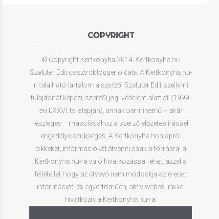
COPYRIGHT
© Copyright Kertkonyha 2014. Kertkonyha.hu
Szaluter Edit gasztroblogger oldala. A Kertkonyha.hu-
n található tartalom a szerző, Szaluter Edit szellemi
tulajdonát képezi, szerzői jogi védelem alatt áll (1999.
évi LXXVI. tv. alapján), annak bárminemű – akár
részleges – másolásához a szerző előzetes írásbeli
engedélye szükséges. A Kertkonyha honlapról
cikkeket, információkat átvenni csak a forrásra, a
Kertkonyha.hu-ra való hivatkozással lehet, azzal a
feltétellel, hogy az átvevő nem módosítja az eredeti
információt, és egyértelműen, aktív webes linkkel
hivatkozik a Kertkonyha.hu-ra.