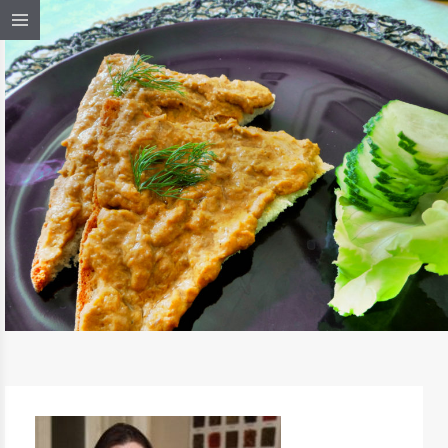
PECSENYÉS LENCSEKRÉM
(VEGETÁRIÁNUS)
TOVÁBB OLVASOM
KENYÉRRE KENJÜK
/
MAGYAROS KONYHA