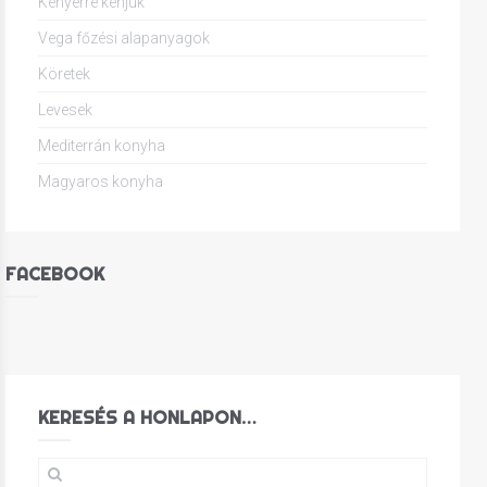
Kenyérre kenjük
Vega főzési alapanyagok
Köretek
Levesek
Mediterrán konyha
Magyaros konyha
FACEBOOK
KERESÉS A HONLAPON…