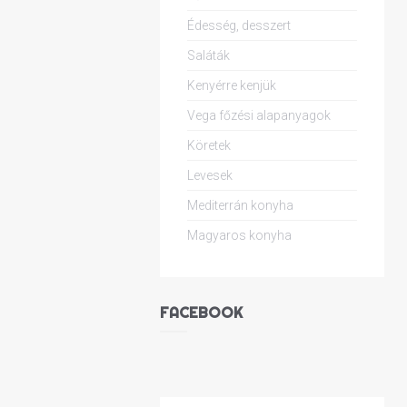
Édesség, desszert
Saláták
Kenyérre kenjük
Vega főzési alapanyagok
Köretek
Levesek
Mediterrán konyha
Magyaros konyha
FACEBOOK