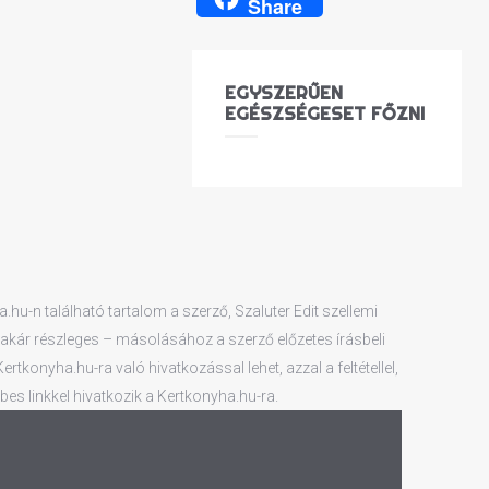
Share
EGYSZERŰEN
EGÉSZSÉGESET FŐZNI
hu-n található tartalom a szerző, Szaluter Edit szellemi
 – akár részleges – másolásához a szerző előzetes írásbeli
tkonyha.hu-ra való hivatkozással lehet, azzal a feltétellel,
es linkkel hivatkozik a Kertkonyha.hu-ra.