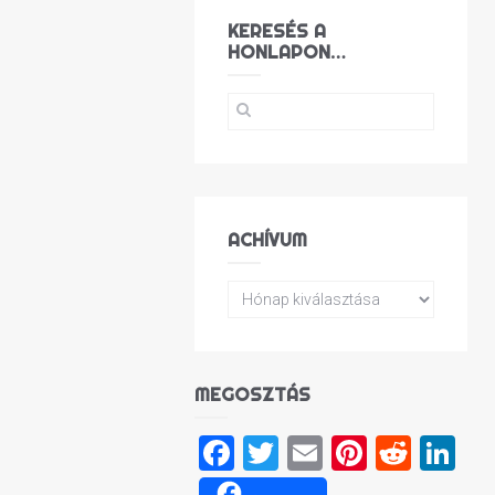
KERESÉS A
HONLAPON…
ACHÍVUM
MEGOSZTÁS
Facebook
Twitter
Email
Pinteres
Reddi
Li