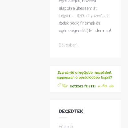
egészséges, növényi
alapokra ültessem át.
Legyen a főzés egyszerű, az
ételek pedig finomak és
egészségesek! :) Minden nap!
Bővebben...
RECEPTEK
Főételek