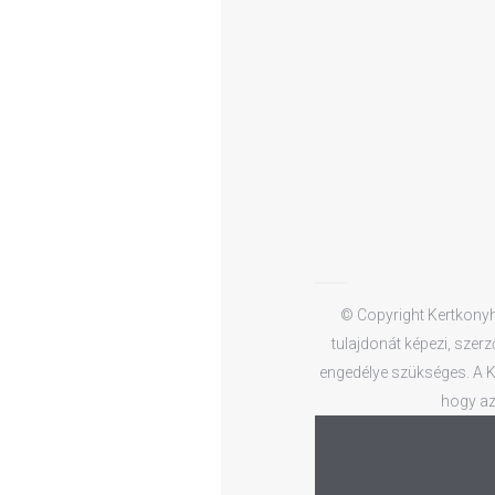
© Copyright Kertkonyha
tulajdonát képezi, szerz
engedélye szükséges. A Ke
hogy az