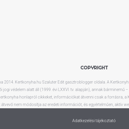
COPYRIGHT
 2014. Kertkonyha.hu Szaluter Edit gasztroblogger oldala. A Kertkonyha.
ői jogi védelem alatt áll (1999. évi LXXVI. tv. alapján), annak bárminemű
rtkonyha honlapról cikkeket, információkat átvenni csak a forrásra, a Ker
 átvevő nem módosítja az eredeti információt, és egyértelműen, aktív web
Adatkezelési tájékoztató