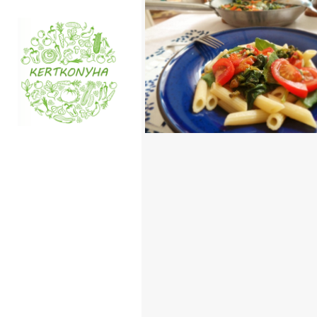
SPENÓTOS,
PARADICSOMOS
PENNE
TOVÁBB OLVASOM
FŐÉTELEK
/
MEDITERRÁN K