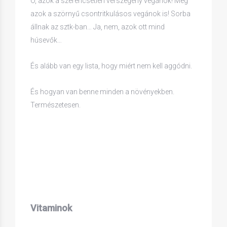
Ó, azok a szerencsétlen vérszegény vegánok! Meg
azok a szörnyű csontritkulásos vegánok is! Sorba
állnak az sztk-ban… Ja, nem, azok ott mind
húsevők…
És alább van egy lista, hogy miért nem kell aggódni.
És hogyan van benne minden a növényekben.
Természetesen.
Vitaminok