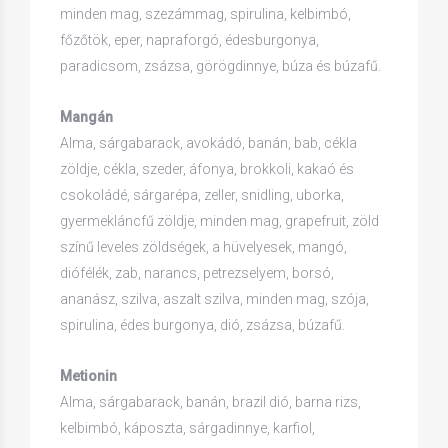
minden mag, szezámmag, spirulina, kelbimbó,
főzőtök, eper, napraforgó, édesburgonya,
paradicsom, zsázsa, görögdinnye, búza és búzafű.
Mangán
Alma, sárgabarack, avokádó, banán, bab, cékla
zöldje, cékla, szeder, áfonya, brokkoli, kakaó és
csokoládé, sárgarépa, zeller, snidling, uborka,
gyermekláncfű zöldje, minden mag, grapefruit, zöld
színű leveles zöldségek, a hüvelyesek, mangó,
diófélék, zab, narancs, petrezselyem, borsó,
ananász, szilva, aszalt szilva, minden mag, szója,
spirulina, édes burgonya, dió, zsázsa, búzafű.
Metionin
Alma, sárgabarack, banán, brazil dió, barna rizs,
kelbimbó, káposzta, sárgadinnye, karfiol,