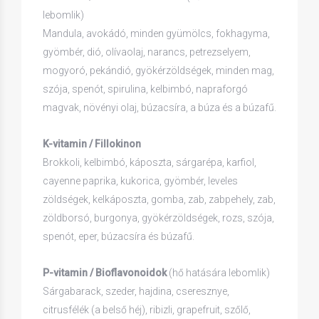
lebomlik)
Mandula, avokádó, minden gyümölcs, fokhagyma,
gyömbér, dió, olívaolaj, narancs, petrezselyem,
mogyoró, pekándió, gyökérzöldségek, minden mag,
szója, spenót, spirulina, kelbimbó, napraforgó
magvak, növényi olaj, búzacsíra, a búza és a búzafű.
K-vitamin / Fillokinon
Brokkoli, kelbimbó, káposzta, sárgarépa, karfiol,
cayenne paprika, kukorica, gyömbér, leveles
zöldségek, kelkáposzta, gomba, zab, zabpehely, zab,
zöldborsó, burgonya, gyökérzöldségek, rozs, szója,
spenót, eper, búzacsíra és búzafű.
P-vitamin / Bioflavonoidok
(hő hatására lebomlik)
Sárgabarack, szeder, hajdina, cseresznye,
citrusfélék (a belső héj), ribizli, grapefruit, szőlő,