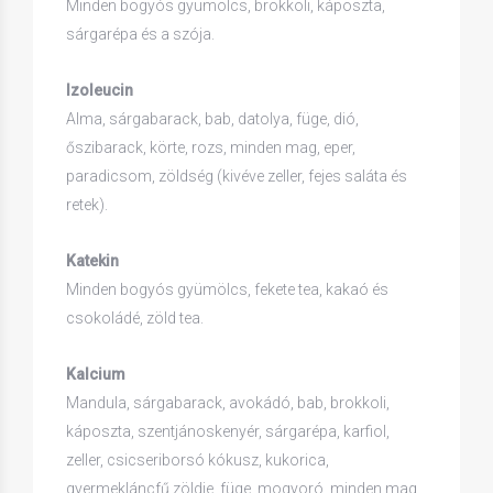
Minden bogyós gyümölcs, brokkoli, káposzta,
sárgarépa és a szója.
Izoleucin
Alma, sárgabarack, bab, datolya, füge, dió,
őszibarack, körte, rozs, minden mag, eper,
paradicsom, zöldség (kivéve zeller, fejes saláta és
retek).
Katekin
Minden bogyós gyümölcs, fekete tea, kakaó és
csokoládé, zöld tea.
Kalcium
Mandula, sárgabarack, avokádó, bab, brokkoli,
káposzta, szentjánoskenyér, sárgarépa, karfiol,
zeller, csicseriborsó kókusz, kukorica,
gyermekláncfű zöldje, füge, mogyoró, minden mag,