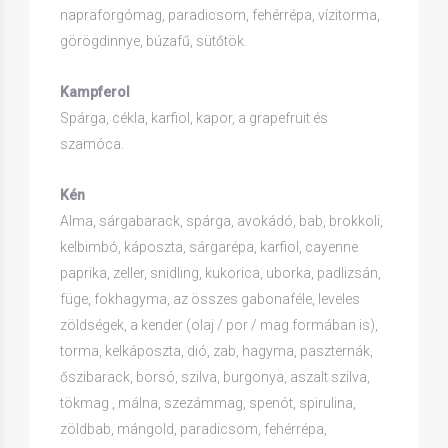
napraforgómag, paradicsom, fehérrépa, vízitorma,
görögdinnye, búzafű, sütőtök.
Kampferol
Spárga, cékla, karfiol, kapor, a grapefruit és
szamóca.
Kén
Alma, sárgabarack, spárga, avokádó, bab, brokkoli,
kelbimbó, káposzta, sárgarépa, karfiol, cayenne
paprika, zeller, snidling, kukorica, uborka, padlizsán,
füge, fokhagyma, az összes gabonaféle, leveles
zöldségek, a kender (olaj / por / mag formában is),
torma, kelkáposzta, dió, zab, hagyma, paszternák,
őszibarack, borsó, szilva, burgonya, aszalt szilva,
tökmag , málna, szezámmag, spenót, spirulina,
zöldbab, mángold, paradicsom, fehérrépa,