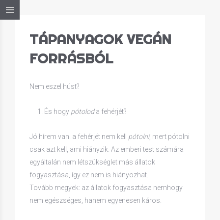
TÁPANYAGOK VEGÁN
FORRÁSBÓL
Nem eszel húst?
És hogy
pótolod
a fehérjét?
Jó hírem van. a fehérjét nem kell
pótolni
, mert pótolni
csak azt kell, ami hiányzik. Az emberi test számára
egyáltalán nem létszükséglet más állatok
fogyasztása, így ez nem is hiányozhat.
Tovább megyek: az állatok fogyasztása nemhogy
nem egészséges, hanem egyenesen káros.