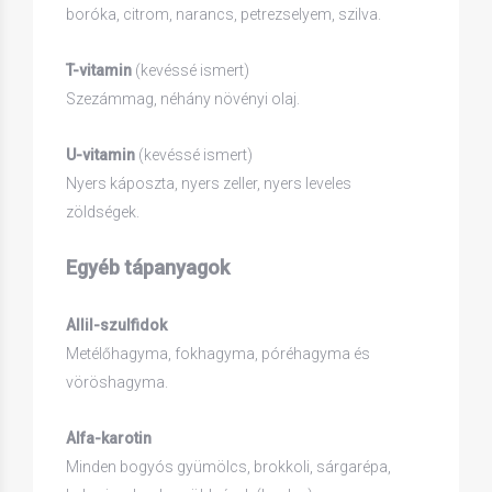
boróka, citrom, narancs, petrezselyem, szilva.
T-vitamin
(kevéssé ismert)
Szezámmag, néhány növényi olaj.
U-vitamin
(kevéssé ismert)
Nyers káposzta, nyers zeller, nyers leveles
zöldségek.
Egyéb tápanyagok
Allil-szulfidok
Metélőhagyma, fokhagyma, póréhagyma és
vöröshagyma.
Alfa-karotin
Minden bogyós gyümölcs, brokkoli, sárgarépa,