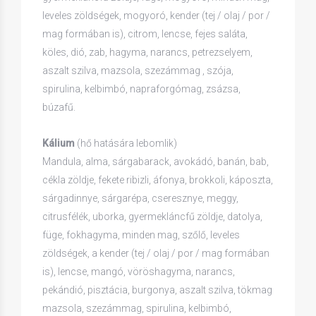
leveles zöldségek, mogyoró, kender (tej / olaj / por /
mag formában is), citrom, lencse, fejes saláta,
köles, dió, zab, hagyma, narancs, petrezselyem,
aszalt szilva, mazsola, szezámmag , szója,
spirulina, kelbimbó, napraforgómag, zsázsa,
búzafű.
Kálium
(hő hatására lebomlik)
Mandula, alma, sárgabarack, avokádó, banán, bab,
cékla zöldje, fekete ribizli, áfonya, brokkoli, káposzta,
sárgadinnye, sárgarépa, cseresznye, meggy,
citrusfélék, uborka, gyermekláncfű zöldje, datolya,
füge, fokhagyma, minden mag, szőlő, leveles
zöldségek, a kender (tej / olaj / por / mag formában
is), lencse, mangó, vöröshagyma, narancs,
pekándió, pisztácia, burgonya, aszalt szilva, tökmag
mazsola, szezámmag, spirulina, kelbimbó,