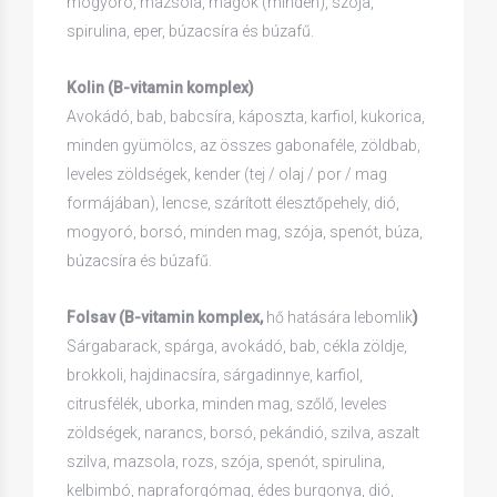
mogyoró, mazsola, magok (minden), szója,
spirulina, eper, búzacsíra és búzafű.
Kolin (B-vitamin komplex)
Avokádó, bab, babcsíra, káposzta, karfiol, kukorica,
minden gyümölcs, az összes gabonaféle, zöldbab,
leveles zöldségek, kender (tej / olaj / por / mag
formájában), lencse, szárított élesztőpehely, dió,
mogyoró, borsó, minden mag, szója, spenót, búza,
búzacsíra és búzafű.
Folsav (B-vitamin komplex,
hő hatására lebomlik
)
Sárgabarack, spárga, avokádó, bab, cékla zöldje,
brokkoli, hajdinacsíra, sárgadinnye, karfiol,
citrusfélék, uborka, minden mag, szőlő, leveles
zöldségek, narancs, borsó, pekándió, szilva, aszalt
szilva, mazsola, rozs, szója, spenót, spirulina,
kelbimbó, napraforgómag, édes burgonya, dió,