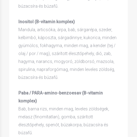
búzacsíra és búzafű.
Inositol (B-vitamin komplex)
Mandula, articsóka, árpa, bab, sárgarépa, szeder,
kelbimbó, káposzta, sárgadinnye, kukorica, minden
gyümölcs, fokhagyma, minden mag, a kender (tej /
olaj / por / mag), szárított élesztőpehely, dió, zab,
hagyma, narancs, mogyoró, zöldborsó, mazsola,
spirulina, napraforgómag, minden leveles zöldség,
búzacsíra és búzafű.
Paba / PARA-amino-benzoesav (B-vitamin
komplex)
Bab, barna rizs, minden mag, leveles zöldségek,
melasz (finomítatlan), gomba, szárított
élesztőpehely, spenót, búzakorpa, búzacsíra és
búzafű.