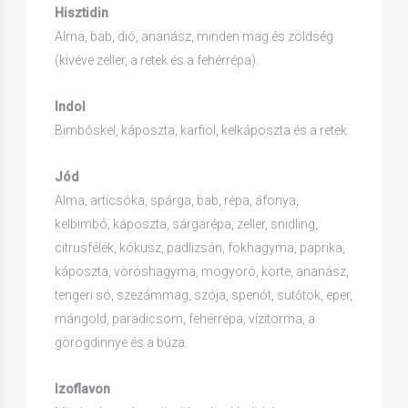
Hisztidin
Alma, bab, dió, ananász, minden mag és zöldség
(kivéve zeller, a retek és a fehérrépa).
Indol
Bimbóskel, káposzta, karfiol, kelkáposzta és a retek.
Jód
Alma, articsóka, spárga, bab, répa, áfonya,
kelbimbó, káposzta, sárgarépa, zeller, snidling,
citrusfélék, kókusz, padlizsán, fokhagyma, paprika,
káposzta, vöröshagyma, mogyoró, körte, ananász,
tengeri só, szezámmag, szója, spenót, sütőtök, eper,
mángold, paradicsom, fehérrépa, vízitorma, a
görögdinnye és a búza.
Izoflavon