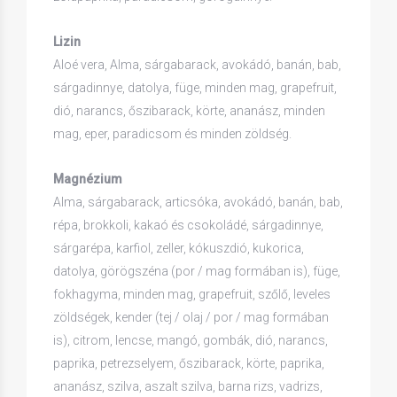
Lizin
Aloé vera, Alma, sárgabarack, avokádó, banán, bab,
sárgadinnye, datolya, füge, minden mag, grapefruit,
dió, narancs, őszibarack, körte, ananász, minden
mag, eper, paradicsom és minden zöldség.
Magnézium
Alma, sárgabarack, articsóka, avokádó, banán, bab,
répa, brokkoli, kakaó és csokoládé, sárgadinnye,
sárgarépa, karfiol, zeller, kókuszdió, kukorica,
datolya, görögszéna (por / mag formában is), füge,
fokhagyma, minden mag, grapefruit, szőlő, leveles
zöldségek, kender (tej / olaj / por / mag formában
is), citrom, lencse, mangó, gombák, dió, narancs,
paprika, petrezselyem, őszibarack, körte, paprika,
ananász, szilva, aszalt szilva, barna rizs, vadrizs,