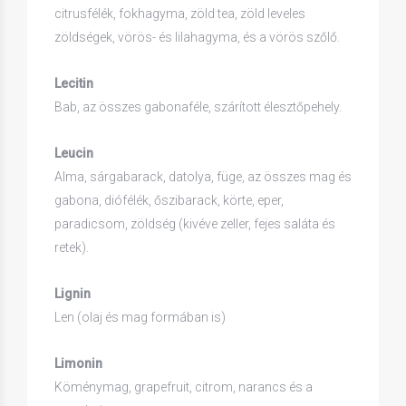
citrusfélék, fokhagyma, zöld tea, zöld leveles
zöldségek, vörös- és lilahagyma, és a vörös szőlő.
Lecitin
Bab, az összes gabonaféle, szárított élesztőpehely.
Leucin
Alma, sárgabarack, datolya, füge, az összes mag és
gabona, diófélék, őszibarack, körte, eper,
paradicsom, zöldség (kivéve zeller, fejes saláta és
retek).
Lignin
Len (olaj és mag formában is)
Limonin
Köménymag, grapefruit, citrom, narancs és a