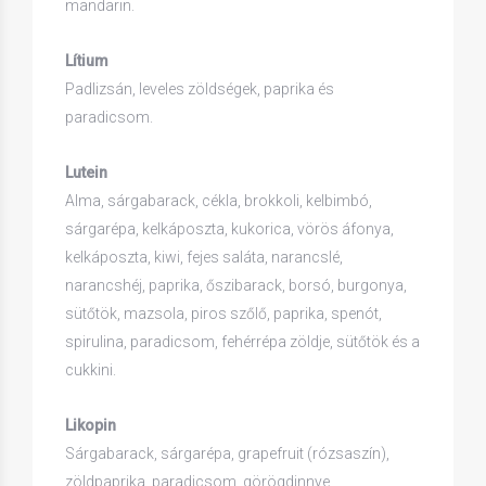
mandarin.
Lítium
Padlizsán, leveles zöldségek, paprika és
paradicsom.
Lutein
Alma, sárgabarack, cékla, brokkoli, kelbimbó,
sárgarépa, kelkáposzta, kukorica, vörös áfonya,
kelkáposzta, kiwi, fejes saláta, narancslé,
narancshéj, paprika, őszibarack, borsó, burgonya,
sütőtök, mazsola, piros szőlő, paprika, spenót,
spirulina, paradicsom, fehérrépa zöldje, sütőtök és a
cukkini.
Likopin
Sárgabarack, sárgarépa, grapefruit (rózsaszín),
zöldpaprika, paradicsom, görögdinnye.