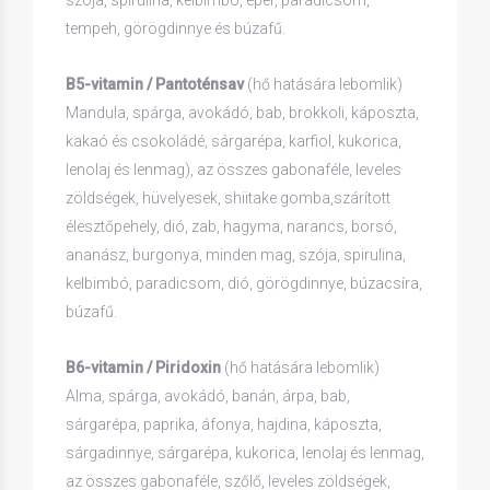
szója, spirulina, kelbimbó, eper, paradicsom,
tempeh, görögdinnye és búzafű.
B5-vitamin / Pantoténsav
(hő hatására lebomlik)
Mandula, spárga, avokádó, bab, brokkoli, káposzta,
kakaó és csokoládé, sárgarépa, karfiol, kukorica,
lenolaj és lenmag), az összes gabonaféle, leveles
zöldségek, hüvelyesek, shiitake gomba,szárított
élesztőpehely, dió, zab, hagyma, narancs, borsó,
ananász, burgonya, minden mag, szója, spirulina,
kelbimbó, paradicsom, dió, görögdinnye, búzacsíra,
búzafű.
B6-vitamin / Piridoxin
(hő hatására lebomlik)
Alma, spárga, avokádó, banán, árpa, bab,
sárgarépa, paprika, áfonya, hajdina, káposzta,
sárgadinnye, sárgarépa, kukorica, lenolaj és lenmag,
az összes gabonaféle, szőlő, leveles zöldségek,