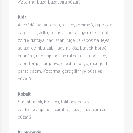
vízitorma, búza, búzacsíra búzafű.
Klór
Avokádó, banán, cékla, szeder, kelbimbó, káposzta,
sárgarépa, zeller, kókusz, uborka, gyermekláncfű
zöldje, datolya, padlizsán, füge, kelkáposzta, fejes
saláta, gomba, zab, hagyma, őszibarack, borsó ,
ananász, retek, spenót, spirulina, kelbimbó, eper,
napraforgó, burgonya, édesburgonya, mángold,
paradicsom, vízitorma, görögdinnye, búza és
búzafű.
Kobalt
Sárgabarack, brokkoli, fokhagyma, leveles
zöldségek, spenót, spirulina, búza, búzacsíra és
búzafű.
Kriptoxantin