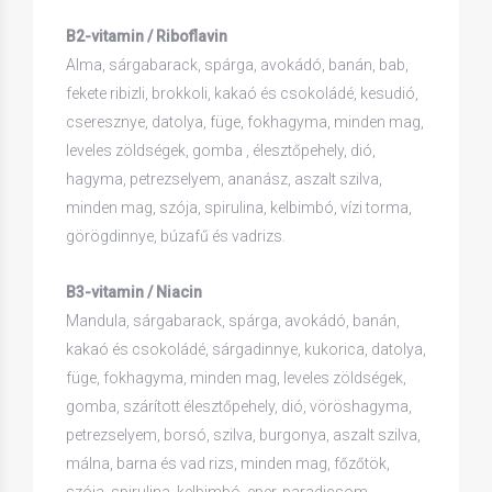
B2-vitamin / Riboflavin
Alma, sárgabarack, spárga, avokádó, banán, bab,
fekete ribizli, brokkoli, kakaó és csokoládé, kesudió,
cseresznye, datolya, füge, fokhagyma, minden mag,
leveles zöldségek, gomba , élesztőpehely, dió,
hagyma, petrezselyem, ananász, aszalt szilva,
minden mag, szója, spirulina, kelbimbó, vízi torma,
görögdinnye, búzafű és vadrizs.
B3-vitamin / Niacin
Mandula, sárgabarack, spárga, avokádó, banán,
kakaó és csokoládé, sárgadinnye, kukorica, datolya,
füge, fokhagyma, minden mag, leveles zöldségek,
gomba, szárított élesztőpehely, dió, vöröshagyma,
petrezselyem, borsó, szilva, burgonya, aszalt szilva,
málna, barna és vad rizs, minden mag, főzőtök,