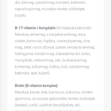
dió, tökmag, szezámmag (minden), kelbimbó,
napraforgómag, mosatlan leveles zöldségek,
búzafű.
B-17-vitamin / Amigdalin
(hő hatására lebomlik)
Mandula, almamag, a sárgabarackmag, árpa,
szeder, barna rizs, hajdina, cseresznyemag, chia
mag, zeller, vörös áfonya, szeder, lenolaj és lenmag,
fokhagyma, minden mag, makadámia dió, köles,
mungóbab, nektarinmag, zab, őszibarackmag,
körtemag, szilvamag, málna, rozs, szezámmag,
kelbimbó, eper, búzafű.
Biotin (B-vitamin komplex)
Mandula, banán, bab, barna rizs, kukorica, minden
gyümölcs, az összes gabonaféle, leveles zöldségek
(leveles), szőlő, szárított élesztőpehely, dió,