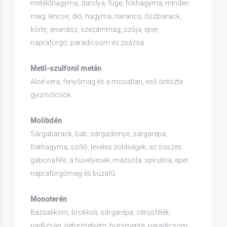
metélőhagyma, datolya, füge, fokhagyma, minden
mag, lencse, dió, hagyma, narancs, őszibarack,
körte, ananász, szezámmag, szója, eper,
napraforgó, paradicsom és zsázsa.
Metil-szulfonil metán
Aloé vera, fenyőmag és a mosatlan, eső öntözte
gyümölcsök.
Molibdén
Sárgabarack, bab, sárgadinnye, sárgarépa,
fokhagyma, szőlő, leveles zöldségek, az összes
gabonaféle, a hüvelyesek, mazsola, spirulina, eper,
napraforgómag és búzafű.
Monoterén
Bazsalikom, brokkoli, sárgarépa, citrusfélék,
padlizsán, petrezselyem, borsmenta, paradicsom.