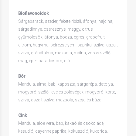
Bioflavonoidok
Sárgabarack, szeder, fekete ribizli, áfonya, hajdina,
sárgadinnye, cseresznye, meggy, citrus
gyümölcsök, áfonya, bodza, egres, grapefruit,
citrom, hagyma, petrezselyem, paprika, szilva, aszalt
szilva, gránátalma, mazsola, málna, vörös szőlő
mag, eper, paradicsom, dió.
Bór
Mandula, alma, bab, káposzta, sárgarépa, datolya,
mogyoró, szőlő, leveles zöldségek, mogyoró, körte,
szilva, aszalt szilva, mazsola, szója és búza.
Cink
Mandula, aloe vera, bab, kakaó és csokoládé,
kesudió, cayenne paprika, kókuszdió, kukorica,