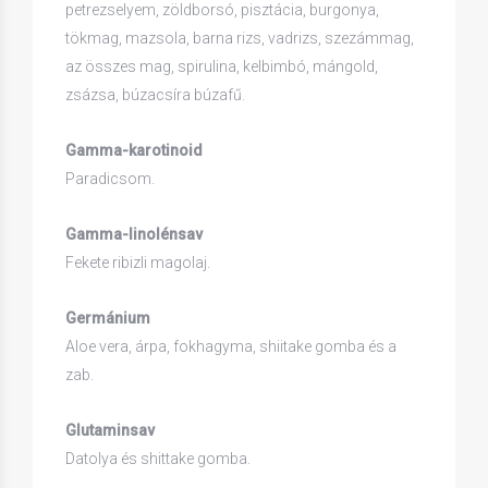
petrezselyem, zöldborsó, pisztácia, burgonya,
tökmag, mazsola, barna rizs, vadrizs, szezámmag,
az összes mag, spirulina, kelbimbó, mángold,
zsázsa, búzacsíra búzafű.
Gamma-karotinoid
Paradicsom.
Gamma-linolénsav
Fekete ribizli magolaj.
Germánium
Aloe vera, árpa, fokhagyma, shiitake gomba és a
zab.
Glutaminsav
Datolya és shittake gomba.