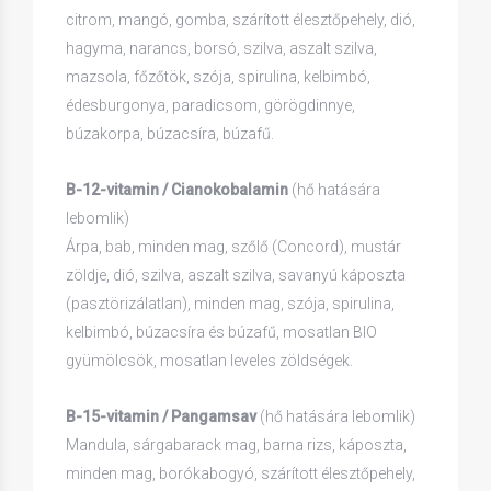
citrom, mangó, gomba, szárított élesztőpehely, dió,
hagyma, narancs, borsó, szilva, aszalt szilva,
mazsola, főzőtök, szója, spirulina, kelbimbó,
édesburgonya, paradicsom, görögdinnye,
búzakorpa, búzacsíra, búzafű.
B-12-vitamin / Cianokobalamin
(hő hatására
lebomlik)
Árpa, bab, minden mag, szőlő (Concord), mustár
zöldje, dió, szilva, aszalt szilva, savanyú káposzta
(pasztörizálatlan), minden mag, szója, spirulina,
kelbimbó, búzacsíra és búzafű, mosatlan BIO
gyümölcsök, mosatlan leveles zöldségek.
B-15-vitamin / Pangamsav
(hő hatására lebomlik)
Mandula, sárgabarack mag, barna rizs, káposzta,
minden mag, borókabogyó, szárított élesztőpehely,