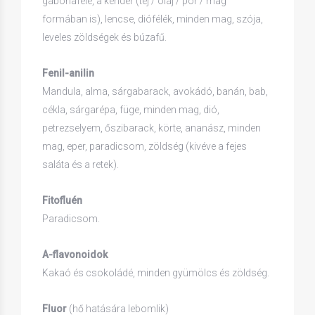
gabonaféle, a kender (tej / olaj / por / mag
formában is), lencse, diófélék, minden mag, szója,
leveles zöldségek és búzafű.
Fenil-anilin
Mandula, alma, sárgabarack, avokádó, banán, bab,
cékla, sárgarépa, füge, minden mag, dió,
petrezselyem, őszibarack, körte, ananász, minden
mag, eper, paradicsom, zöldség (kivéve a fejes
saláta és a retek).
Fitofluén
Paradicsom.
A-flavonoidok
Kakaó és csokoládé, minden gyümölcs és zöldség.
Fluor
(hő hatására lebomlik)