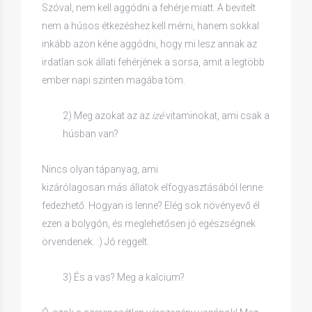
Szóval, nem kell aggódni a fehérje miatt. A bevitelt
nem a húsos étkezéshez kell mérni, hanem sokkal
inkább azon kéne aggódni, hogy mi lesz annak az
irdatlan sok állati fehérjének a sorsa, amit a legtöbb
ember napi szinten magába töm.
2) Meg azokat az az
izé
vitaminokat, ami csak a
húsban van?
Nincs olyan tápanyag, ami
kizárólagosan más állatok elfogyasztásából lenne
fedezhető. Hogyan is lenne? Elég sok növényevő él
ezen a bolygón, és meglehetősen jó egészségnek
örvendenek. :) Jó reggelt.
3) És a vas? Meg a kalcium?