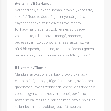
A-vitamin / Béta-karotin
Sárgabarack, avokádó, banán, brokkoli, káposzta,
kakaó / étcsokoládé, sárgadinnye, sárgarépa,
cayenne paprika, zeller, cseresznye, meggy,
fokhagyma, grapefruit, zöld leveles zöldségek,
zöldpaprika, kelkáposzta, mangó, narancs,
petrezselyem, zöldborsó, ananász, aszalt szilva,
sütőtök, spenót, spirulina, kelbimbó, édesburgonya,
paradicsom, görögdinnye, búza, sütőtök, búzafű.
B1-vitamin / Tiamin
Mandula, avokádó, árpa, bab, brokkoli, kakaó /
étcsokoládé, datolya, füge, fokhagyma, az összes
gabonaféle, leveles zöldségek, lencse, élesztőpehely,
vöröshagyma, petrezselyem, borsó, pekándió,
aszalt szilva, mazsola, minden mag, szója, spirulina,
kelbimbó, minden zöldség, búzafű, vadrizs.