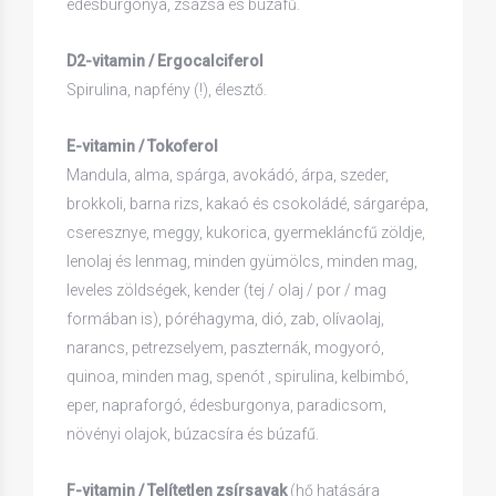
édesburgonya, zsázsa és búzafű.
D2-vitamin / Ergocalciferol
Spirulina, napfény (!), élesztő.
E-vitamin / Tokoferol
Mandula, alma, spárga, avokádó, árpa, szeder,
brokkoli, barna rizs, kakaó és csokoládé, sárgarépa,
cseresznye, meggy, kukorica, gyermekláncfű zöldje,
lenolaj és lenmag, minden gyümölcs, minden mag,
leveles zöldségek, kender (tej / olaj / por / mag
formában is), póréhagyma, dió, zab, olívaolaj,
narancs, petrezselyem, paszternák, mogyoró,
quinoa, minden mag, spenót , spirulina, kelbimbó,
eper, napraforgó, édesburgonya, paradicsom,
növényi olajok, búzacsíra és búzafű.
F-vitamin / Telítetlen zsírsavak
(hő hatására