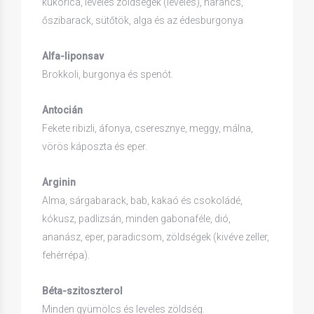
kukorica, leveles zöldségek (leveles), narancs,
őszibarack, sütőtök, alga és az édesburgonya
Alfa-liponsav
Brokkoli, burgonya és spenót.
Antocián
Fekete ribizli, áfonya, cseresznye, meggy, málna,
vörös káposzta és eper.
Arginin
Alma, sárgabarack, bab, kakaó és csokoládé,
kókusz, padlizsán, minden gabonaféle, dió,
ananász, eper, paradicsom, zöldségek (kivéve zeller,
fehérrépa).
Béta-szitoszterol
Minden gyümölcs és leveles zöldség.