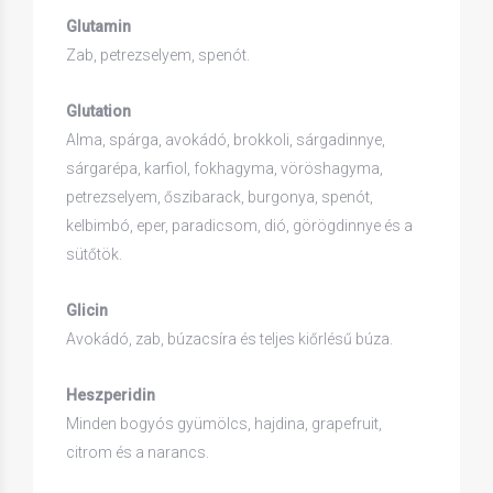
Glutamin
Zab, petrezselyem, spenót.
Glutation
Alma, spárga, avokádó, brokkoli, sárgadinnye,
sárgarépa, karfiol, fokhagyma, vöröshagyma,
petrezselyem, őszibarack, burgonya, spenót,
kelbimbó, eper, paradicsom, dió, görögdinnye és a
sütőtök.
Glicin
Avokádó, zab, búzacsíra és teljes kiőrlésű búza.
Heszperidin
Minden bogyós gyümölcs, hajdina, grapefruit,
citrom és a narancs.