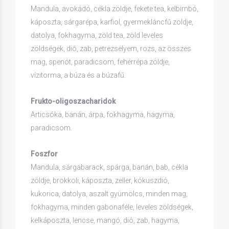
Mandula, avokádó, cékla zöldje, fekete tea, kelbimbó,
káposzta, sárgarépa, karfiol, gyermekláncfű zöldje,
datolya, fokhagyma, zöld tea, zöld leveles
zöldségek, dió, zab, petrezselyem, rozs, az összes
mag, spenót, paradicsom, fehérrépa zöldje,
vízitorma, a búza és a búzafű.
Frukto-oligoszacharidok
Articsóka, banán, árpa, fokhagyma, hagyma,
paradicsom.
Foszfor
Mandula, sárgabarack, spárga, banán, bab, cékla
zöldje, brokkoli, káposzta, zeller, kókuszdió,
kukorica, datolya, aszalt gyümölcs, minden mag,
fokhagyma, minden gabonaféle, leveles zöldségek,
kelkáposzta, lencse, mangó, dió, zab, hagyma,