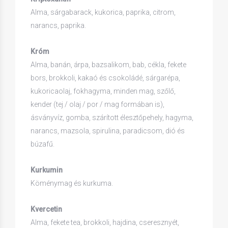
Alma, sárgabarack, kukorica, paprika, citrom,
narancs, paprika.
Króm
Alma, banán, árpa, bazsalikom, bab, cékla, fekete
bors, brokkoli, kakaó és csokoládé, sárgarépa,
kukoricaolaj, fokhagyma, minden mag, szőlő,
kender (tej / olaj / por / mag formában is),
ásványvíz, gomba, szárított élesztőpehely, hagyma,
narancs, mazsola, spirulina, paradicsom, dió és
búzafű.
Kurkumin
Köménymag és kurkuma.
Kvercetin
Alma, fekete tea, brokkoli, hajdina, cseresznyét,