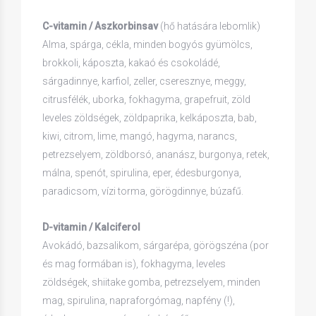
C-vitamin / Aszkorbinsav
(hő hatására lebomlik)
Alma, spárga, cékla, minden bogyós gyümölcs,
brokkoli, káposzta, kakaó és csokoládé,
sárgadinnye, karfiol, zeller, cseresznye, meggy,
citrusfélék, uborka, fokhagyma, grapefruit, zöld
leveles zöldségek, zöldpaprika, kelkáposzta, bab,
kiwi, citrom, lime, mangó, hagyma, narancs,
petrezselyem, zöldborsó, ananász, burgonya, retek,
málna, spenót, spirulina, eper, édesburgonya,
paradicsom, vízi torma, görögdinnye, búzafű.
D-vitamin / Kalciferol
Avokádó, bazsalikom, sárgarépa, görögszéna (por
és mag formában is), fokhagyma, leveles
zöldségek, shiitake gomba, petrezselyem, minden
mag, spirulina, napraforgómag, napfény (!),