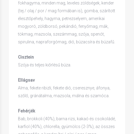
fokhagyma, minden mag, leveles zöldségek, kender
(tej / olaj / por / mag formában is), gomba, szárított
élesztőpehely, hagyma, petrezselyem, amerikai
mogyoró, zöldborsó, pekándió, fenyőmag, mák,
tökmag, mazsola, szezámmag, szója, spenót,
spirulina, napraforgómag, dió, búzacsíra és búzafű.
Cisztein
Szója és teljes kiőrlésű búza.
Ellágsav
Alma, fekete ribizli, fekete dió, cseresznye, áfonya,
szőlő, gránátalma, mazsola, málna és szamóca.
Fehérjék
Bab, brokkoli (40%), barna rizs, kakaó és csokoládé,
karfiol (40%), chlorella, gyümölcs (2-3%), az összes