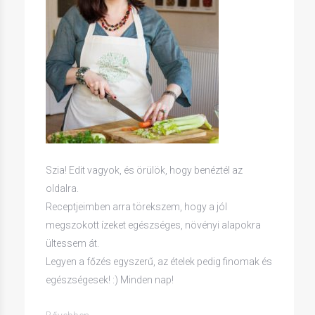
Szia! Edit vagyok, és örülök, hogy benéztél az
oldalra.
Receptjeimben arra törekszem, hogy a jól
megszokott ízeket egészséges, növényi alapokra
ültessem át.
Legyen a főzés egyszerű, az ételek pedig finomak és
egészségesek! :) Minden nap!