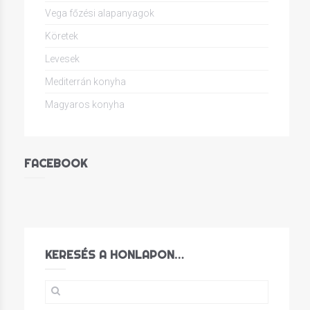
Vega főzési alapanyagok
Köretek
Levesek
Mediterrán konyha
Magyaros konyha
FACEBOOK
KERESÉS A HONLAPON…