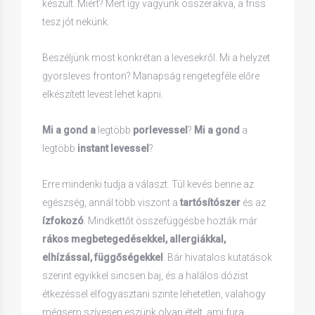
készült. Miért? Mert így vagyunk összerakva, a friss
tesz jót nekünk.
Beszéljünk most konkrétan a levesekről. Mi a helyzet
gyorsleves fronton? Manapság rengetegféle előre
elkészített levest lehet kapni.
Mi a gond a
legtöbb
porlevessel
?
Mi a gond
a
legtöbb
instant levessel
?
Erre mindenki tudja a választ. Túl kevés benne az
egészség, annál több viszont a
tartósítószer
és az
ízfokozó
. Mindkettőt összefüggésbe hozták már
rákos megbetegedésekkel, allergiákkal,
elhízással, függőségekkel
. Bár hivatalos kutatások
szerint egyikkel sincsen baj, és a halálos dózist
étkezéssel elfogyasztani szinte lehetetlen, valahogy
mégsem szívesen eszünk olyan ételt, ami fura