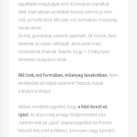
egyáltalán meg tudják enni. Komolyan sajnáltuk
őket, mert abban az ételben bizony semmi jó nem
volt, az holtbiztos. Mű ízek, mű formában, műanyag
tasakokban.
De hát, gondoltuk, valamit valamiért. Ők hősök, fenn
lehetnek az űrben, láthatják, amit senki más,
történelmet írhatnak. Belefér, hogy 1-2 hétig ilyen
lehetetlen dolgokon élnek.
Mű ízek, mű formában, műanyag tasakokban.
Nem
emlékeztet ezt téged valamire? Nézzük másik
irányból a dolgot.
Abban mindenki egyetért, hogy
a házi koszt az
igazi
, és anyu meg a nagyi főztje mindent visz.
Jobban esik az „igazi” alapanyagokból és frissen
készült étel, mint a félkész, a konzerv vagy a porból