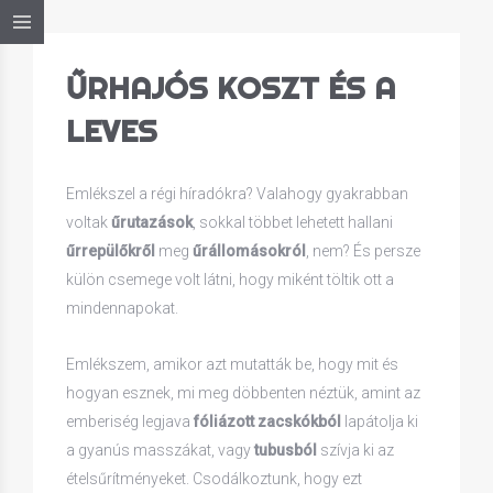
ŰRHAJÓS KOSZT ÉS A
LEVES
Emlékszel a régi híradókra? Valahogy gyakrabban
voltak
űrutazások
, sokkal többet lehetett hallani
űrrepülőkről
meg
űrállomásokról
, nem? És persze
külön csemege volt látni, hogy miként töltik ott a
mindennapokat.
Emlékszem, amikor azt mutatták be, hogy mit és
hogyan esznek, mi meg döbbenten néztük, amint az
emberiség legjava
fóliázott zacskókból
lapátolja ki
a gyanús masszákat, vagy
tubusból
szívja ki az
ételsűrítményeket. Csodálkoztunk, hogy ezt