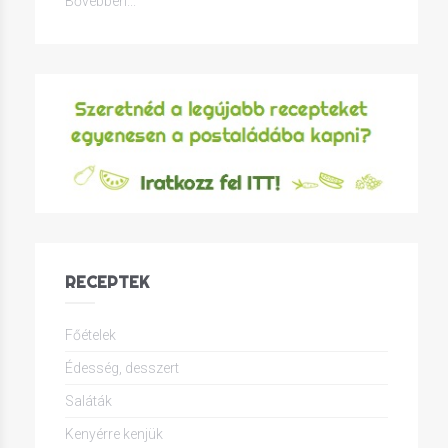
Bővebben...
RECEPTEK
Főételek
Édesség, desszert
Saláták
Kenyérre kenjük