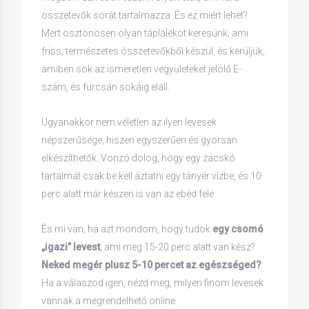
összetevők sorát tartalmazza. És ez miért lehet?
Mert ösztönösen olyan táplálékot keresünk, ami
friss, természetes összetevőkből készül, és kerüljük,
amiben sok az ismeretlen vegyületeket jelölő E-
szám, és furcsán sokáig eláll.
Ugyanakkor nem véletlen az ilyen levesek
népszerűsége, hiszen egyszerűen és gyorsan
elkészíthetők. Vonzó dolog, hogy egy zacskó
tartalmát csak be kell áztatni egy tányér vízbe, és 10
perc alatt már készen is van az ebéd fele.
És mi van, ha azt mondom, hogy tudok
egy csomó
„igazi” levest
, ami meg 15-20 perc alatt van kész?
Neked megér plusz 5-10 percet az egészséged?
Ha a válaszod igen, nézd meg, milyen finom levesek
vannak a megrendelhető online