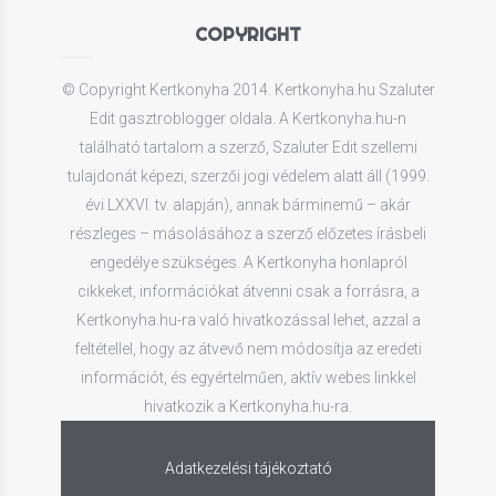
COPYRIGHT
© Copyright Kertkonyha 2014. Kertkonyha.hu Szaluter
Edit gasztroblogger oldala. A Kertkonyha.hu-n
található tartalom a szerző, Szaluter Edit szellemi
tulajdonát képezi, szerzői jogi védelem alatt áll (1999.
évi LXXVI. tv. alapján), annak bárminemű – akár
részleges – másolásához a szerző előzetes írásbeli
engedélye szükséges. A Kertkonyha honlapról
cikkeket, információkat átvenni csak a forrásra, a
Kertkonyha.hu-ra való hivatkozással lehet, azzal a
feltétellel, hogy az átvevő nem módosítja az eredeti
információt, és egyértelműen, aktív webes linkkel
hivatkozik a Kertkonyha.hu-ra.
Adatkezelési tájékoztató