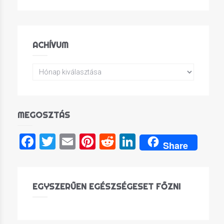
ACHÍVUM
MEGOSZTÁS
Facebook
Twitter
Email
Pinterest
Reddit
LinkedIn
Share
EGYSZERŰEN EGÉSZSÉGESET FŐZNI