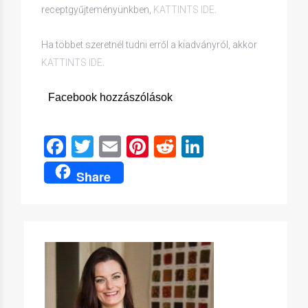
receptgyűjteményünkben,
KATTINTS IDE
.
Ha többet szeretnél tudni erről a kiadványról, akkor
KATTINTS IDE
.
Facebook hozzászólások
Facebook
Twitter
Email
Pinterest
Reddit
LinkedIn
Share