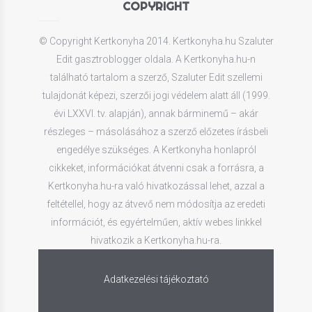
COPYRIGHT
© Copyright Kertkonyha 2014. Kertkonyha.hu Szaluter
Edit gasztroblogger oldala. A Kertkonyha.hu-n
található tartalom a szerző, Szaluter Edit szellemi
tulajdonát képezi, szerzői jogi védelem alatt áll (1999.
évi LXXVI. tv. alapján), annak bárminemű – akár
részleges – másolásához a szerző előzetes írásbeli
engedélye szükséges. A Kertkonyha honlapról
cikkeket, információkat átvenni csak a forrásra, a
Kertkonyha.hu-ra való hivatkozással lehet, azzal a
feltétellel, hogy az átvevő nem módosítja az eredeti
információt, és egyértelműen, aktív webes linkkel
hivatkozik a Kertkonyha.hu-ra.
Adatkezelési tájékoztató