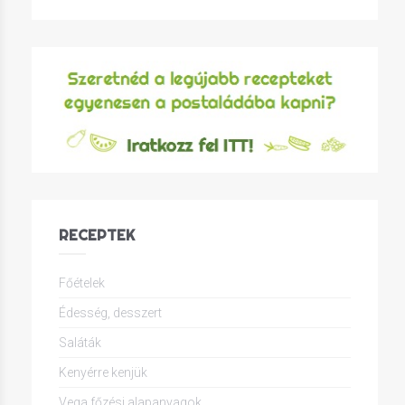
RECEPTEK
Főételek
Édesség, desszert
Saláták
Kenyérre kenjük
Vega főzési alapanyagok