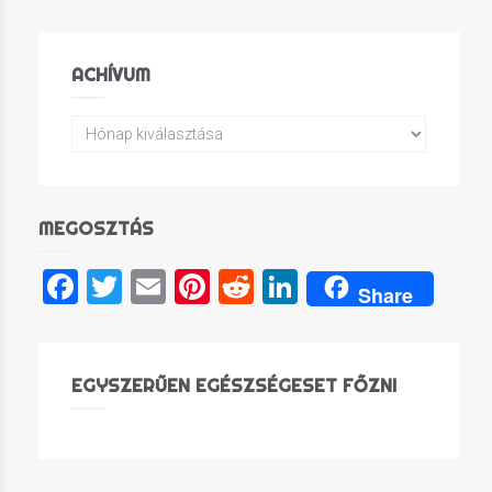
ACHÍVUM
MEGOSZTÁS
Facebook
Twitter
Email
Pinterest
Reddit
LinkedIn
Share
EGYSZERŰEN EGÉSZSÉGESET FŐZNI