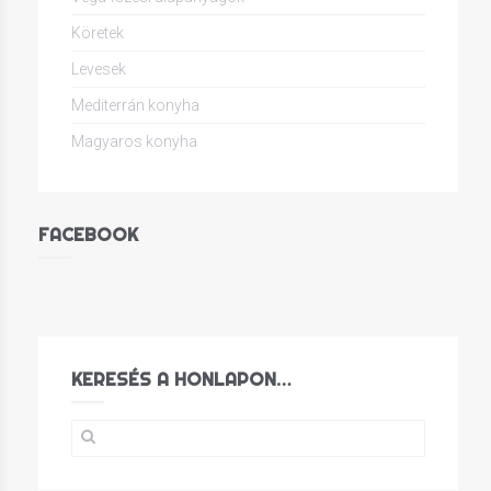
Köretek
Levesek
Mediterrán konyha
Magyaros konyha
FACEBOOK
KERESÉS A HONLAPON…