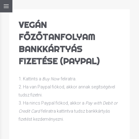
VEGÁN
FŐZŐTANFOLYAM
BANKKÁRTYÁS
FIZETÉSE (PAYPAL)
1. Kattints a
Buy Now
feliratra.
2. Ha van Paypal fiókod, akkor annak segítségével
tudsz fizetni.
3. Ha nincs Paypal fiókod, akkor a
Pay with Debit or
Credit Card
feliratra kattintva tudsz bankkártyás
fizetést kezdeményezni.