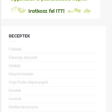
RECEPTEK
Főételek
Édesség, desszert
Saláták
Kenyérre kenjük
Vega főzési alapanyagok
Köretek
Levesek
Mediterrán konyha