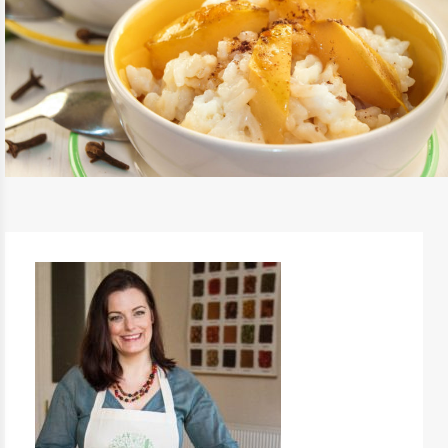
TEJBERIZS ILLATOS KARAMELLBEN
PÁROLT KÖRTÉVEL
TOVÁBB OLVASOM
ÉDESSÉG, DESSZERT
/
SALÁTÁK