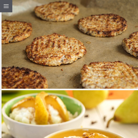
EGÉSZSÉGKEKSZ 2 + 2 FÉL
HOZZÁVALÓBÓL
TOVÁBB OLVASOM
ÉDESSÉG, DESSZERT