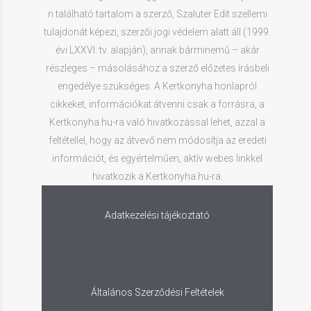
n található tartalom a szerző, Szaluter Edit szellemi
tulajdonát képezi, szerzői jogi védelem alatt áll (1999.
évi LXXVI. tv. alapján), annak bárminemű – akár
részleges – másolásához a szerző előzetes írásbeli
engedélye szükséges. A Kertkonyha honlapról
cikkeket, információkat átvenni csak a forrásra, a
Kertkonyha.hu-ra való hivatkozással lehet, azzal a
feltétellel, hogy az átvevő nem módosítja az eredeti
információt, és egyértelműen, aktív webes linkkel
hivatkozik a Kertkonyha.hu-ra.
Adatkezelési tájékoztató
Általános Szerződési Feltételek