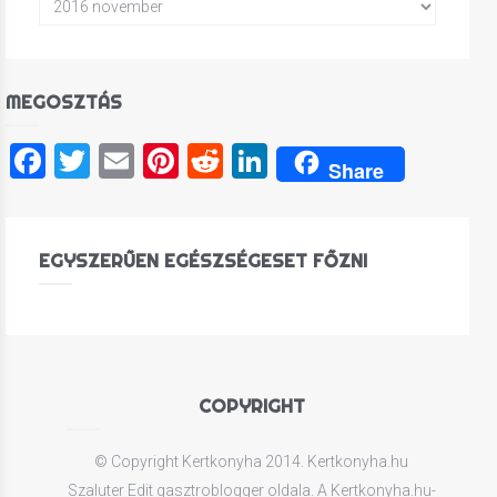
MEGOSZTÁS
Facebook
Twitter
Email
Pinterest
Reddit
LinkedIn
Share
EGYSZERŰEN EGÉSZSÉGESET FŐZNI
COPYRIGHT
© Copyright Kertkonyha 2014. Kertkonyha.hu
Szaluter Edit gasztroblogger oldala. A Kertkonyha.hu-