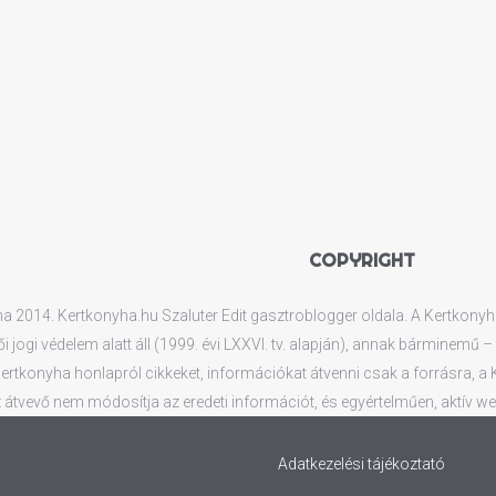
COPYRIGHT
 2014. Kertkonyha.hu Szaluter Edit gasztroblogger oldala. A Kertkonyha.
ői jogi védelem alatt áll (1999. évi LXXVI. tv. alapján), annak bárminemű
rtkonyha honlapról cikkeket, információkat átvenni csak a forrásra, a Ker
 átvevő nem módosítja az eredeti információt, és egyértelműen, aktív web
Adatkezelési tájékoztató