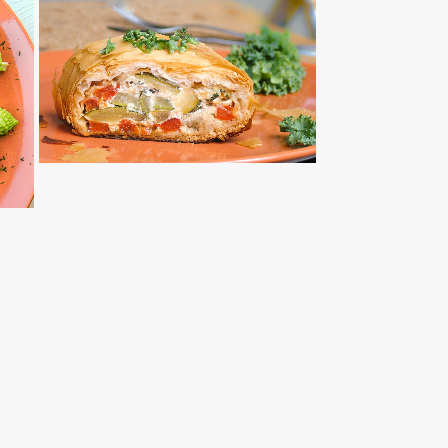
ZÖLDSÉGES RÉTES
TOVÁBB OLVASOM
FŐÉTELEK
EK
/
SALÁTÁK