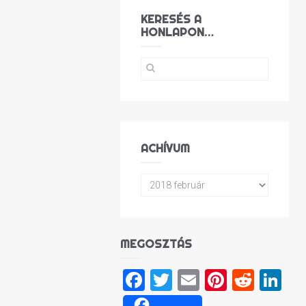
KERESÉS A
HONLAPON…
ACHÍVUM
MEGOSZTÁS
Facebook
Twitter
Email
Pinteres
Reddi
Li