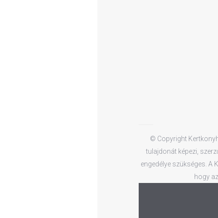
© Copyright Kertkonyha
tulajdonát képezi, szerz
engedélye szükséges. A Ke
hogy az