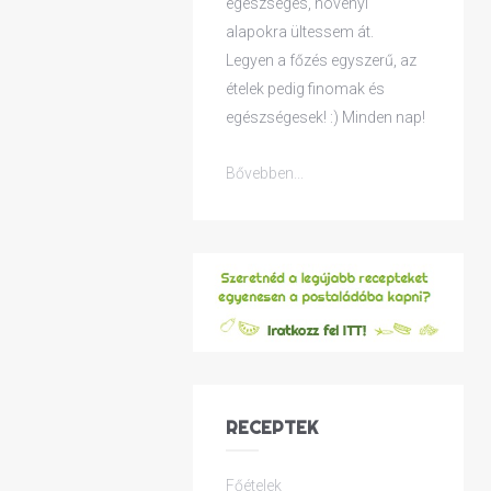
egészséges, növényi
alapokra ültessem át.
Legyen a főzés egyszerű, az
ételek pedig finomak és
egészségesek! :) Minden nap!
Bővebben...
RECEPTEK
Főételek