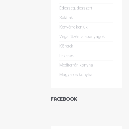
Édesség, desszert
Saláták
Kenyérre kenjük
Vega főzési alapanyagok
Köretek
Levesek
Mediterrán konyha
Magyaros konyha
FACEBOOK