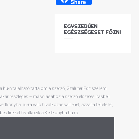
Share
EGYSZERŰEN
EGÉSZSÉGESET FŐZNI
hu-n található tartalom a szerző, Szaluter Edit szellemi
 – akár részleges – másolásához a szerző előzetes írásbeli
tkonyha.hu-ra való hivatkozással lehet, azzal a feltétellel,
es linkkel hivatkozik a Kertkonyha.hu-ra.