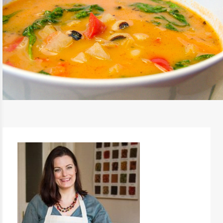
SZÍNPOMPÁS BABLEVES
TOVÁBB OLVASOM
LEVESEK
/
RECEPTEK