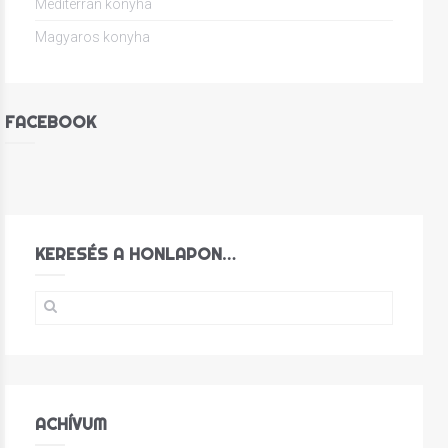
Mediterrán konyha
Magyaros konyha
FACEBOOK
KERESÉS A HONLAPON…
ACHÍVUM