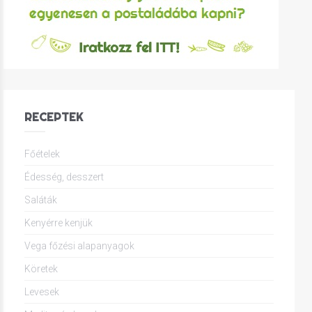
RECEPTEK
Főételek
Édesség, desszert
Saláták
Kenyérre kenjük
Vega főzési alapanyagok
Köretek
Levesek