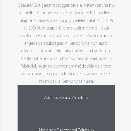
Szaluter Edit gasztroblogger oldala. A Kertkonyha.hu-
n található tartalom a szerző, Szaluter Edit szellemi
tulajdonát képezi, szerzői jogi védelem alatt áll (1999.
évi LXXVI. tv. alapján), annak bárminemű – akár
részleges – másolásához a szerző előzetes írásbeli
engedélye szükséges. A Kertkonyha honlapról
cikkeket, információkat átvenni csak a forrásra, a
Kertkonyha.hu-ra való hivatkozással lehet, azzal a
feltétellel, hogy az átvevő nem módosítja az eredeti
információt, és egyértelműen, aktív webes linkkel
hivatkozik a Kertkonyha.hu-ra.
Adatkezelési tájékoztató
Általános Szerződési Feltételek