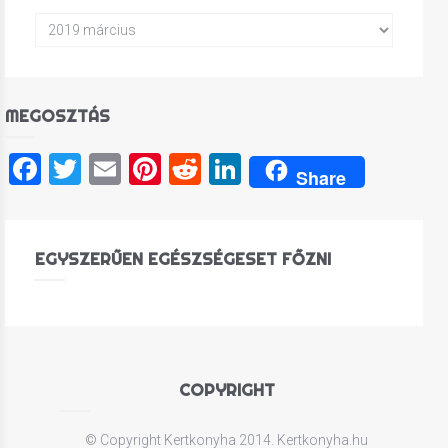
MEGOSZTÁS
Facebook
Twitter
Email
Pinterest
Reddit
LinkedIn
Share
EGYSZERŰEN EGÉSZSÉGESET FŐZNI
COPYRIGHT
© Copyright Kertkonyha 2014. Kertkonyha.hu