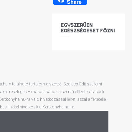
Share
EGYSZERŰEN
EGÉSZSÉGESET FŐZNI
hu-n található tartalom a szerző, Szaluter Edit szellemi
 – akár részleges – másolásához a szerző előzetes írásbeli
tkonyha.hu-ra való hivatkozással lehet, azzal a feltétellel,
es linkkel hivatkozik a Kertkonyha.hu-ra.