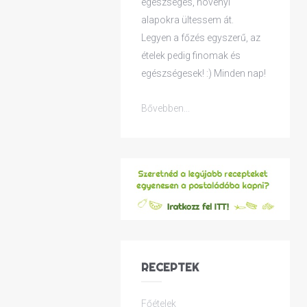
egészséges, növényi
alapokra ültessem át.
Legyen a főzés egyszerű, az
ételek pedig finomak és
egészségesek! :) Minden nap!
Bővebben...
RECEPTEK
Főételek