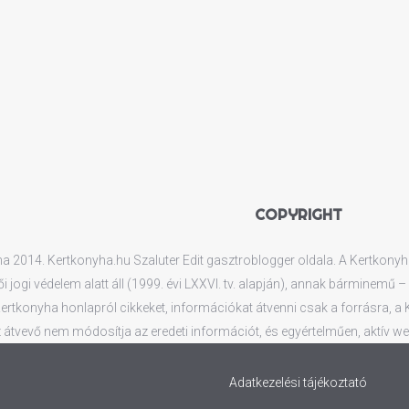
COPYRIGHT
 2014. Kertkonyha.hu Szaluter Edit gasztroblogger oldala. A Kertkonyha.
ői jogi védelem alatt áll (1999. évi LXXVI. tv. alapján), annak bárminemű
rtkonyha honlapról cikkeket, információkat átvenni csak a forrásra, a Ker
 átvevő nem módosítja az eredeti információt, és egyértelműen, aktív web
Adatkezelési tájékoztató