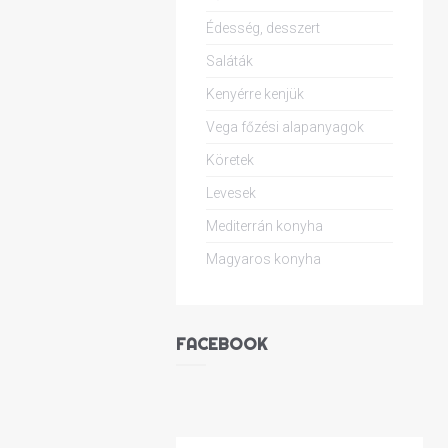
Édesség, desszert
Saláták
Kenyérre kenjük
Vega főzési alapanyagok
Köretek
Levesek
Mediterrán konyha
Magyaros konyha
FACEBOOK