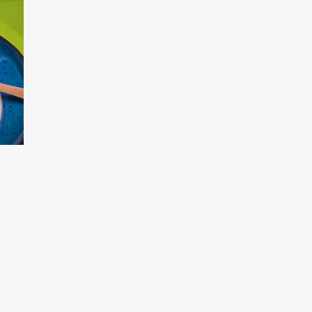
HA
/
MEDITERRÁN KONYHA
/
RECEPTEK
/
VEGA FŐZÉSI ALAPAN