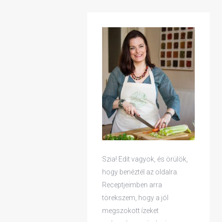
YAGOK
Szia! Edit vagyok, és örülök,
hogy benéztél az oldalra.
Receptjeimben arra
törekszem, hogy a jól
megszokott ízeket