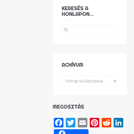
KERESÉS A
HONLAPON…
ACHÍVUM
MEGOSZTÁS
Facebook
Twitter
Email
Pinteres
Reddi
Li