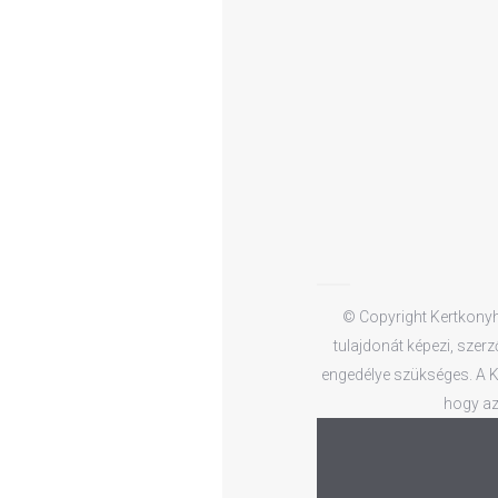
© Copyright Kertkonyha
tulajdonát képezi, szerz
engedélye szükséges. A Ke
hogy az