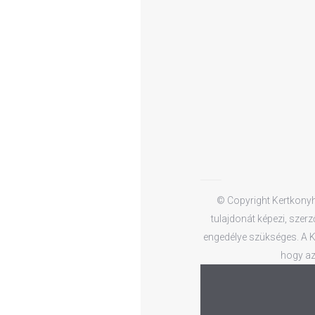
© Copyright Kertkonyha
tulajdonát képezi, szerz
engedélye szükséges. A Ke
hogy az