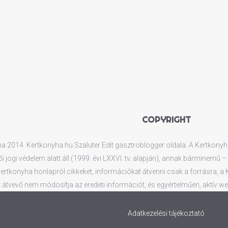
COPYRIGHT
 2014. Kertkonyha.hu Szaluter Edit gasztroblogger oldala. A Kertkonyha.
ői jogi védelem alatt áll (1999. évi LXXVI. tv. alapján), annak bárminemű
rtkonyha honlapról cikkeket, információkat átvenni csak a forrásra, a Ker
 átvevő nem módosítja az eredeti információt, és egyértelműen, aktív web
Adatkezelési tájékoztató