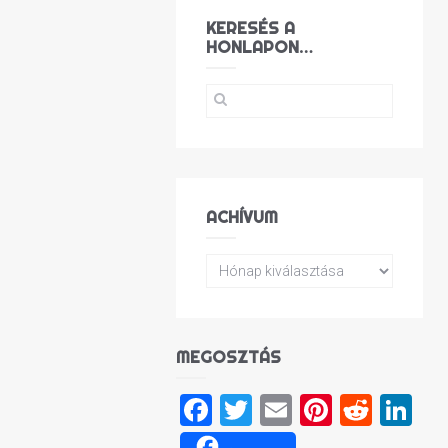
KERESÉS A
HONLAPON…
ACHÍVUM
MEGOSZTÁS
Facebook
Twitter
Email
Pinteres
Reddi
Li