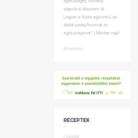
egészséges, növényi
alapokra ültessem át.
Legyen a főzés egyszerű, az
ételek pedig finomak és
egészségesek! :) Minden nap!
Bővebben...
RECEPTEK
Főételek