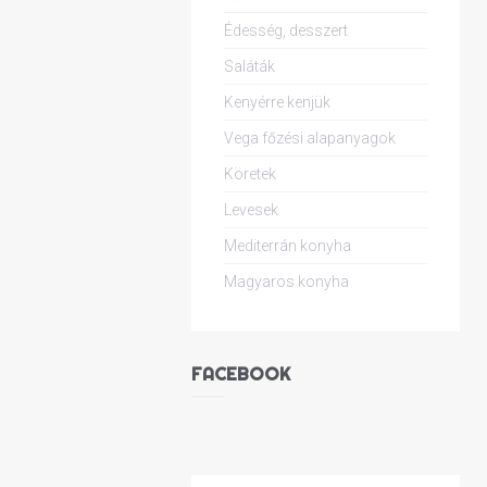
Édesség, desszert
Saláták
Kenyérre kenjük
Vega főzési alapanyagok
Köretek
Levesek
Mediterrán konyha
Magyaros konyha
FACEBOOK