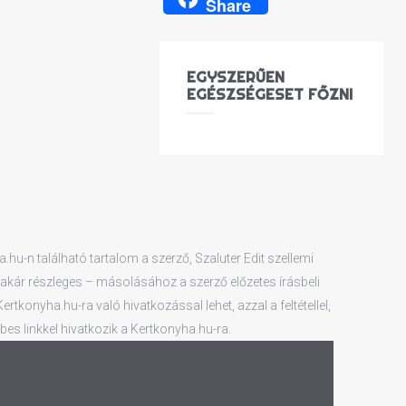
Share
EGYSZERŰEN
EGÉSZSÉGESET FŐZNI
hu-n található tartalom a szerző, Szaluter Edit szellemi
 – akár részleges – másolásához a szerző előzetes írásbeli
tkonyha.hu-ra való hivatkozással lehet, azzal a feltétellel,
es linkkel hivatkozik a Kertkonyha.hu-ra.