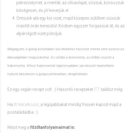
petrezselymet, a mentát, az olívaolajat, sózzuk, borsozzuk
bőségesen, és jól keverjük el.
Öntsünk alá egy kis vizet, majd közepes sütőben süssük
másfél órán keresztül. Közben egyszer forgassuk át, és az
elpárolgott vizet pótoljuk.
Megjegyzés: a görög konyhában sós ételekhez használt menta nem azonos az
édességekben megszokottal. Az utóbbi a borsmenta, az előbbi viszont a
fodormenta. Itthon fodormentát legkönnyebben zacskózott tealevélként
tudunk beszerezni a gyógyszertárakban, drogériákban.
Ez egy vegán recept volt. :) Hasonló recepteket
ITT
találsz még.
Ha
itt feliratkozol
, a legújabbakat mindig frissen kapod majd a
postaládádba. :)
Nézd meg a
főzőtanfolyamaimat is: