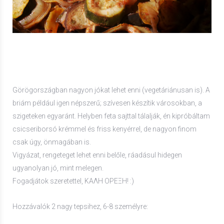
Görögországban nagyon jókat lehet enni (vegetáriánusan is). A
briám például igen népszerű; szívesen készítik városokban, a
szigeteken egyaránt. Helyben feta sajttal tálalják, én kipróbáltam
csicseriborsó krémmel és friss kenyérrel, de nagyon finom
csak úgy, önmagában is.
Vigyázat, rengeteget lehet enni belőle, ráadásul hidegen
ugyanolyan jó, mint melegen.
Fogadjátok szeretettel, ΚΑΛΗ ΟΡΕΞΗ! :)
Hozzávalók 2 nagy tepsihez, 6-8 személyre: