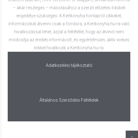
– akár részleges – másolásához a szerző előzetes írásbeli
engedélye szükséges. A Kertkonyha honlapról cikkeket,
információkat átvenni csak a forrásra, a Kertkonyha.hu-ra való
hivatkozással lehet, azzal a feltétellel, hogy az átvevő nem
módosítja az eredeti információt, és egyértelműen, aktív webes
linkkel hivatkozik a Kertkonyha.hu-ra.
Adatkezelési tájékoztató
Általános Szerződési Feltételek