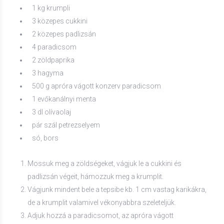
1 kg krumpli
3 közepes cukkini
2 közepes padlizsán
4 paradicsom
2 zöldpaprika
3 hagyma
500 g apróra vágott konzerv paradicsom
1 evőkanálnyi menta
3 dl olívaolaj
pár szál petrezselyem
só, bors
Mossuk meg a zöldségeket, vágjuk le a cukkini és
padlizsán végeit, hámozzuk meg a krumplit.
Vágjunk mindent bele a tepsibe kb. 1 cm vastag karikákra,
de a krumplit valamivel vékonyabbra szeleteljük.
Adjuk hozzá a paradicsomot, az apróra vágott