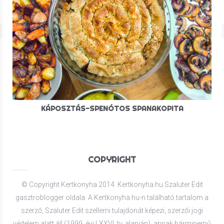
KÁPOSZTÁS-SPENÓTOS SPANAKOPITA
COPYRIGHT
© Copyright Kertkonyha 2014. Kertkonyha.hu Szaluter Edit
gasztroblogger oldala. A Kertkonyha.hu-n található tartalom a
szerző, Szaluter Edit szellemi tulajdonát képezi, szerzői jogi
védelem alatt áll (1999. évi LXXVI. tv. alapján), annak bárminemű