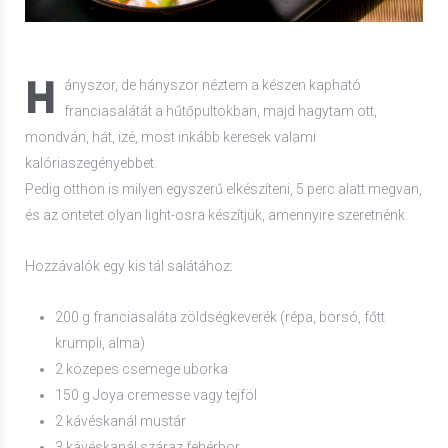
H
ányszor, de hányszor néztem a készen kapható
franciasalátát a hűtőpultokban, majd hagytam ott,
mondván, hát, izé, most inkább keresek valami
kalóriaszegényebbet.
Pedig otthon is milyen egyszerű elkészíteni, 5 perc alatt megvan,
és az öntetet olyan light-osra készítjük, amennyire szeretnénk.
Hozzávalók egy kis tál salátához:
200 g franciasaláta zöldségkeverék (répa, borsó, főtt
krumpli, alma)
2 közepes csemege uborka
150 g Joya cremesse vagy tejföl
2 kávéskanál mustár
3 kávéskanál száraz fehérbor