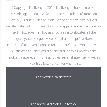
© Copyright Kertkonyha 2014. Kertkonyha.hu Szaluter Edit
gasztroblogger oldala. A Kertkonyha.hu-n található tartalom a
szerző, Szaluter Edit szellemi tulajdonát képezi, szerzői jogi
védelem alatt áll (1999. évi LXXVI. tv. alapján), annak bárminemű
– akár részleges – másolásához a szerző előzetes írásbeli
engedélye szükséges. A Kertkonyha honlapról cikkeket,
információkat átvenni csak a forrásra, a Kertkonyha.hu-ra való
hivatkozással lehet, azzal a feltétellel, hogy az átvevő nem
módosítja az eredeti információt, és egyértelműen, aktív webes
linkkel hivatkozik a Kertkonyha.hu-ra.
Adatkezelési tájékoztató
Általános Szerződési Feltételek