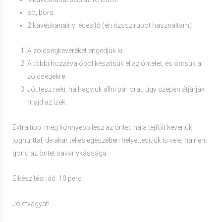
só, bors
2 kávéskanálnyi édesítő (én rizsszirupot használtam)
A zöldségkeveréket engedjük ki.
A többi hozzávalóból készítsük el az öntetet, és öntsük a
zöldségekre.
Jót tesz neki, ha hagyjuk állni pár órát, úgy szépen átjárják
majd az ízek.
Extra tipp: még könnyebb lesz az öntet, ha a tejfölt keverjük
joghurttal, de akár teljes egészében helyettesítjük is vele, ha nem
gond az öntet savanykássága.
Elkészítési idő: 10 perc
Jó étvágyat!