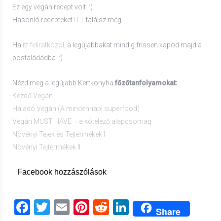
Ez egy vegán recept volt. :)
Hasonló recepteket
ITT
találsz még.
Ha
itt feliratkozol
, a legújabbakat mindig frissen kapod majd a
postaládádba. :)
Nézd meg a legújabb Kertkonyha
főzőtanfolyamokat:
Kezdő Vegán
Haladó Vegán (A mindennapi superfood)
Vegán MUST HAVE – a kötelező alapcsomag
Növényi Tejek és Tejtermékek I
Növényi Tejtermékek II
Facebook hozzászólások
Facebook
Twitter
Email
Pinterest
Reddit
LinkedIn
Share