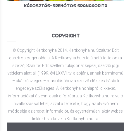
KÁPOSZTÁS-SPENÓTOS SPANAKOPITA
COPYRIGHT
© Copyright Kertkonyha 2014. Kertkonyha.hu Szaluter Edit
gasztroblogger oldala. A Kertkonyha.hu-n található tartalom a
szerző, Szaluter Edit szellemi tulajdonát képezi, szerzői jogi
védelem alatt áll (1999. évi LXXVI. tv. alapján), annak bárminemű
– akár részleges – másolásához a szerző előzetes írásbeli
engedélye szükséges. A Kertkonyha honlapról cikkeket,
információkat átvenni csak a forrásra, a Kertkonyha.hu-ra való
hivatkozással lehet, azzal a feltétellel, hogy az átvevő nem
módosítja az eredeti információt, és egyértelműen, aktív webes
linkkel hivatkozik a Kertkonyha.hu-ra.