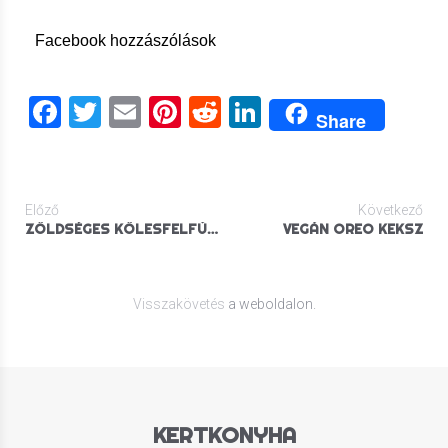
Facebook hozzászólások
Facebook
Twitter
Email
Pinterest
Reddit
LinkedIn
Share
Előző
Következő
ZÖLDSÉGES KÖLESFELFÚJT
VEGÁN OREO KEKSZ
Visszakövetés
a weboldalon.
KERTKONYHA