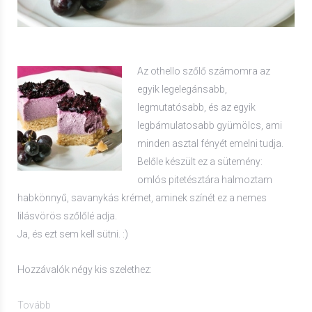
Az othello szőlő számomra az
egyik legelegánsabb,
legmutatósabb, és az egyik
legbámulatosabb gyümölcs, ami
minden asztal fényét emelni tudja.
Belőle készült ez a sütemény:
omlós pitetésztára halmoztam
habkönnyű, savanykás krémet, aminek színét ez a nemes
lilásvörös szőlőlé adja.
Ja, és ezt sem kell sütni. :)
Hozzávalók négy kis szelethez:
Tovább