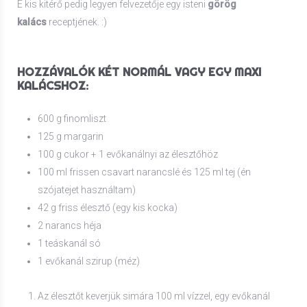
E kis kitérő pedig legyen felvezetője egy isteni
görög
kalács
receptjének. :)
HOZZÁVALÓK KÉT NORMÁL VAGY EGY MAXI
KALÁCSHOZ:
600 g finomliszt
125 g margarin
100 g cukor + 1 evőkanálnyi az élesztőhöz
100 ml frissen csavart narancslé és 125 ml tej (én
szójatejet használtam)
42 g friss élesztő (egy kis kocka)
2 narancs héja
1 teáskanál só
1 evőkanál szirup (méz)
Az élesztőt keverjük simára 100 ml vízzel, egy evőkanál