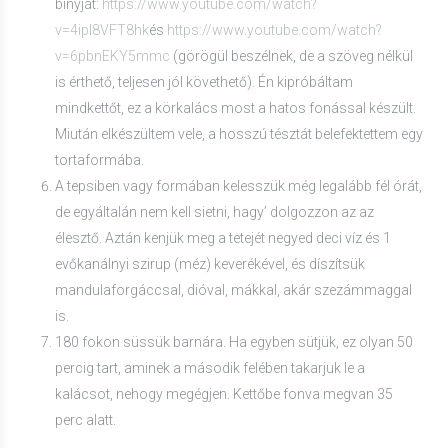
bínyját:
https://www.youtube.com/watch?
v=4ipI8VFT8hk
és
https://www.youtube.com/watch?
v=6pbnEKY5mmc
(görögül beszélnek, de a szöveg nélkül
is érthető, teljesen jól követhető). Én kipróbáltam
mindkettőt, ez a körkalács most a hatos fonással készült.
Miután elkészültem vele, a hosszú tésztát belefektettem egy
tortaformába.
A tepsiben vagy formában kelesszük még legalább fél órát,
de egyáltalán nem kell sietni, hagy’ dolgozzon az az
élesztő. Aztán kenjük meg a tetejét negyed deci víz és 1
evőkanálnyi szirup (méz) keverékével, és díszítsük
mandulaforgáccsal, dióval, mákkal, akár szezámmaggal
is.
180 fokon süssük barnára. Ha egyben sütjük, ez olyan 50
percig tart, aminek a második felében takarjuk le a
kalácsot, nehogy megégjen. Kettőbe fonva megvan 35
perc alatt.