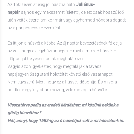
Az 1500 éven át elég jól használható
Juliánus-
naptár
sajnos
egy mákszemet “sietett”, de ezt csak hosszú idő
után vették észre, amikor már vagy egyharmad hónapra dagadt
az a pár percecske évenként.
És itt jön a húsvét a képbe. Az új naptár bevezetésének fő célja
az volt, hogy az egyházi ünnepek – mint a mozgó húsvét –
időpontját helyesen tudják meghatározni.
Vagyis azon igyekeztek, hogy megtalálják a tavaszi
napéjegyenlőség utáni holdtöltét követő első vasárnapot.
Nem egyszerű! Mert, hogy ez a húsvét időpontja. És mivel a
holdtölte egyfolytában mozog, vele mozog a húsvét is.
Visszatérve pedig az eredeti kérdéshez: mi közünk nekünk a
görög húsvéthoz?
Hát, annyi, hogy 1582-ig az ő húsvétjuk volt a mi húsvétunk is.