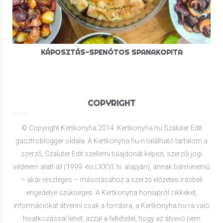
KÁPOSZTÁS-SPENÓTOS SPANAKOPITA
COPYRIGHT
© Copyright Kertkonyha 2014. Kertkonyha.hu Szaluter Edit
gasztroblogger oldala. A Kertkonyha.hu-n található tartalom a
szerző, Szaluter Edit szellemi tulajdonát képezi, szerzői jogi
védelem alatt áll (1999. évi LXXVI. tv. alapján), annak bárminemű
– akár részleges – másolásához a szerző előzetes írásbeli
engedélye szükséges. A Kertkonyha honlapról cikkeket,
információkat átvenni csak a forrásra, a Kertkonyha.hu-ra való
hivatkozással lehet, azzal a feltétellel, hogy az átvevő nem