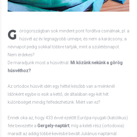
G
örögországban sok mindent pont fordítva csinálnak, pl. a
húsvét az év legnagyobb ünnepe, és nem a karácsony; a
névnapot pedig sokkal többre tartják, mint a születésnapot.
Nem érdekes?
De maradjunk most a húsvétnál.
Mi közünk nekünk a görög
húsvéthoz?
Az ortodox húsvét idén egy héttel később van a miénknél.
Időnként egybe is esik a kettő, de általában egy-két hét
különbséget mindig felfedezhetünk. Miért van ez?
Ennek oka az, hogy 433 évvel ezelőtt Európa nyugati (katolikus)
fele bevezette a
Gergely-naptárt
, míg a keleti rész (ortodoxia)
maradt az addig többé-kevésbé bevált Juliánus-naptárnál.