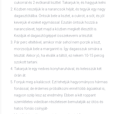
cukorral és 2 evőkanál liszttel. Takarjuk le, és hagyjuk kelni.
Közben reszeljük le a narancsok héját, és tegyük egy nagy
dagasztótálba. Öntsük bele a lisztet, a cukrot, a sót, és jól
keverjük el ezeket egymással. Ezután öntsük hozzá a
narancslevet, tejet majd a közben megkelt élesztőt is.
Kezdjük el dagasztógéppel összekeverni a tésztát.
Pár perc elteltével, amikor már sehol nem porzik a liszt,
morzsoljuk bele a margarint is. Így dagasszuk simára a
tésztát. Akkor jó, ha elválik a táltól, ez nekem 10-15 percig
szokott tartani.
Takarjuk le egy nedves konyharuhával, és kelesszük két
órán át.
Fonjuk meg a kalácsot. Ezt tehetjük hagyományos hármas
fonással, de érdemes próbálkozni ennél több ágúakkal is,
nagyon szép lesz az eredmény. Ebben a két roppant
szemléletes videóban részletesen bemutatják az ötös és
hatos fonás csínyját-