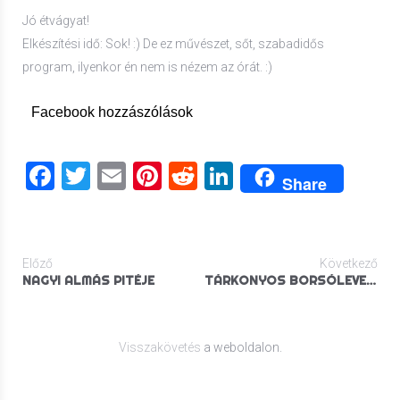
Jó étvágyat!
Elkészítési idő: Sok! :) De ez művészet, sőt, szabadidős
program, ilyenkor én nem is nézem az órát. :)
Facebook hozzászólások
Facebook
Twitter
Email
Pinterest
Reddit
LinkedIn
Share
Előző
Következő
NAGYI ALMÁS PITÉJE
TÁRKONYOS BORSÓLEVES HÚSVÉT UTÁNRA (VEGA)
Visszakövetés
a weboldalon.