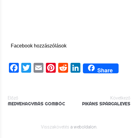
Facebook hozzászólások
Facebook
Twitter
Email
Pinterest
Reddit
LinkedIn
Share
Előző
Következő
MEDVEHAGYMÁS GOMBÓC
PIKÁNS SPÁRGALEVES
Visszakövetés
a weboldalon.