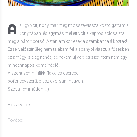
A
z úgy volt, hogy már megint össze-vissza kóstolgattam a
konyhában, és egymás mellett volt a kapros zöldsaláta
meg a párolt borsó. Aztán amikor ezek a számban találkoztak!
Ezzel valószínűleg nem találtam fel a spanyol viaszt, a főzésben
ez amúgy is elég nehéz, de nekem új volt, és szerintem nem egy
mindennapos kombináció.
Viszont semmi flikk-flakk, és cserébe
pofonegyszerű, plusz gyorsan megvan.
Szóval, én imádom. :)
Hozzávalók:
Tovább
: