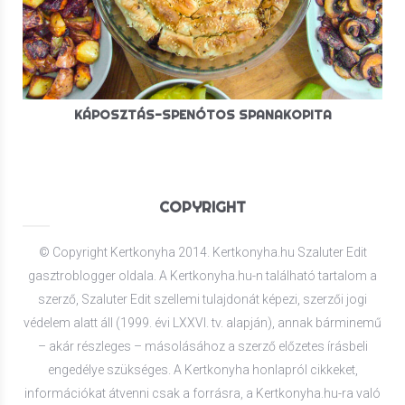
KÁPOSZTÁS-SPENÓTOS SPANAKOPITA
COPYRIGHT
© Copyright Kertkonyha 2014. Kertkonyha.hu Szaluter Edit
gasztroblogger oldala. A Kertkonyha.hu-n található tartalom a
szerző, Szaluter Edit szellemi tulajdonát képezi, szerzői jogi
védelem alatt áll (1999. évi LXXVI. tv. alapján), annak bárminemű
– akár részleges – másolásához a szerző előzetes írásbeli
engedélye szükséges. A Kertkonyha honlapról cikkeket,
információkat átvenni csak a forrásra, a Kertkonyha.hu-ra való