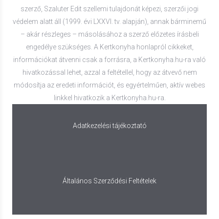
szerző, Szaluter Edit szellemi tulajdonát képezi, szerzői jogi
védelem alatt áll (1999. évi LXXVI. tv. alapján), annak bárminemű
– akár részleges – másolásához a szerző előzetes írásbeli
engedélye szükséges. A Kertkonyha honlapról cikkeket,
információkat átvenni csak a forrásra, a Kertkonyha.hu-ra való
hivatkozással lehet, azzal a feltétellel, hogy az átvevő nem
módosítja az eredeti információt, és egyértelműen, aktív webes
linkkel hivatkozik a Kertkonyha.hu-ra.
Adatkezelési tájékoztató
Általános Szerződési Feltételek