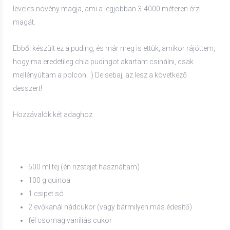
leveles növény magja, ami a legjobban 3-4000 méteren érzi
magát.
Ebből készült ez a puding, és már meg is ettük, amikor rájöttem,
hogy ma eredetileg chia pudingot akartam csinálni, csak
mellényúltam a polcon. :) De sebaj, az lesz a következő
desszert!
Hozzávalók két adaghoz:
500 ml tej (én rizstejet használtam)
100 g quinoa
1 csipet só
2 evőkanál nádcukor (vagy bármilyen más édesítő)
fél csomag vaníliás cukor