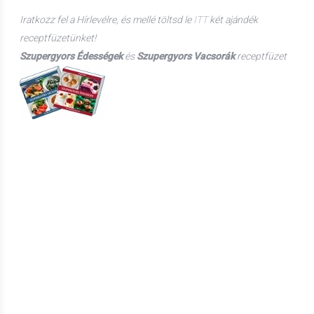
Iratkozz fel a Hírlevélre, és mellé t
öltsd le
ITT
két ajándék
receptfüzetünket!
Szupergyors Édességek
és
Szupergyors Vacsorák
receptfüzet