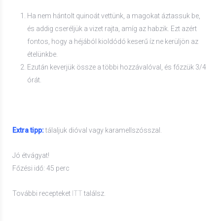
Ha nem hántolt quinoát vettünk, a magokat áztassuk be,
és addig cseréljük a vizet rajta, amíg az habzik. Ezt azért
fontos, hogy a héjából kioldódó keserű íz ne kerüljön az
ételünkbe.
Ezután keverjük össze a többi hozzávalóval, és főzzük 3/4
órát.
Extra tipp:
tálaljuk dióval vagy karamellszósszal.
Jó étvágyat!
Főzési idő: 45 perc
További recepteket
ITT
találsz.