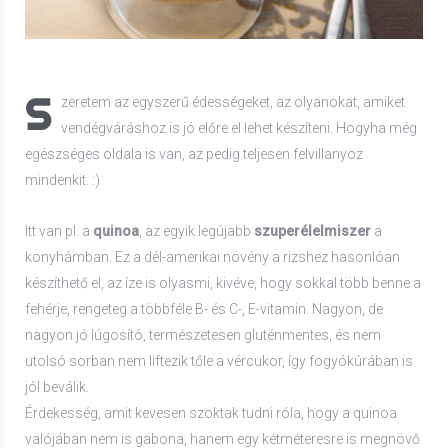
S
zeretem az egyszerű édességeket, az olyanokat, amiket
vendégváráshoz is jó előre el lehet készíteni. Hogyha még
egészséges oldala is van, az pedig teljesen felvillanyoz
mindenkit. :)
Itt van pl. a
quinoa
, az egyik legújabb
szuperélelmiszer
a
konyhámban. Ez a dél-amerikai növény a rizshez hasonlóan
készíthető el, az íze is olyasmi, kivéve, hogy sokkal több benne a
fehérje, rengeteg a többféle B- és C-, E-vitamin. Nagyon, de
nagyon jó lúgosító, természetesen gluténmentes, és nem
utolsó sorban nem liftezik tőle a vércukor, így fogyókúrában is
jól beválik.
Érdekesség, amit kevesen szoktak tudni róla, hogy a quinoa
valójában nem is gabona, hanem egy kétméteresre is megnövő