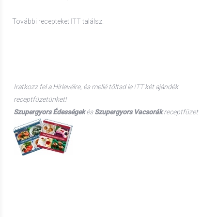
További recepteket
ITT
találsz.
Iratkozz fel a Hírlevélre, és mellé t
öltsd le
ITT
két ajándék
receptfüzetünket!
Szupergyors Édességek
és
Szupergyors Vacsorák
receptfüzet