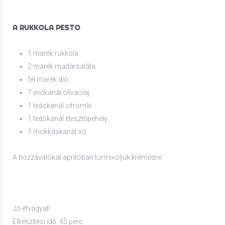
A RUKKOLA PESTO
1 marék rukkola
2 marék madársaláta
fél marék dió
7 evőkanál olívaolaj
1 teáskanál citromlé
1 teáskanál élesztőpehely
1 mokkáskanál só
A hozzávalókat aprítóban turmixoljuk krémesre.
Jó étvágyat!
Elkészítési idő: 45 perc