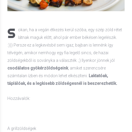
S
okan, ha a vegán étkezés kerül szóba, egy szép zöld rétet
látnak maguk előtt, ahol pár ember békésen legelészik.
:))) Persze ez a legkevésbé sem igaz, bajban is lennénk így
télvégén, amikor nemhogy egy fia legelő sincs, de hazai
zöldségekből is soványka a választék. ;) Ilyenkor jönnek jól
csodálatos gyökérzöldségeink
, amiket szerencsére
számtalan ízben és módon lehet elkészíteni.
Laktatóak,
táplálóak, és a legkisebb zöldségesnél is beszerezhetők.
Hozzávalók:
A grillzöldségek