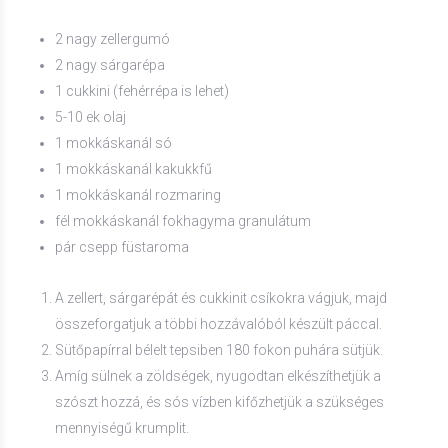
2 nagy zellergumó
2 nagy sárgarépa
1 cukkini (fehérrépa is lehet)
5-10 ek olaj
1 mokkáskanál só
1 mokkáskanál kakukkfű
1 mokkáskanál rozmaring
fél mokkáskanál fokhagyma granulátum
pár csepp füstaroma
A zellert, sárgarépát és cukkinit csíkokra vágjuk, majd
összeforgatjuk a többi hozzávalóból készült páccal.
Sütőpapírral bélelt tepsiben 180 fokon puhára sütjük.
Amíg sülnek a zöldségek, nyugodtan elkészíthetjük a
szószt hozzá, és sós vízben kifőzhetjük a szükséges
mennyiségű krumplit.