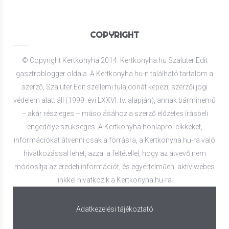
COPYRIGHT
© Copyright Kertkonyha 2014. Kertkonyha.hu Szaluter Edit
gasztroblogger oldala. A Kertkonyha.hu-n található tartalom a
szerző, Szaluter Edit szellemi tulajdonát képezi, szerzői jogi
védelem alatt áll (1999. évi LXXVI. tv. alapján), annak bárminemű
– akár részleges – másolásához a szerző előzetes írásbeli
engedélye szükséges. A Kertkonyha honlapról cikkeket,
információkat átvenni csak a forrásra, a Kertkonyha.hu-ra való
hivatkozással lehet, azzal a feltétellel, hogy az átvevő nem
módosítja az eredeti információt, és egyértelműen, aktív webes
linkkel hivatkozik a Kertkonyha.hu-ra.
Adatkezelési tájékoztató