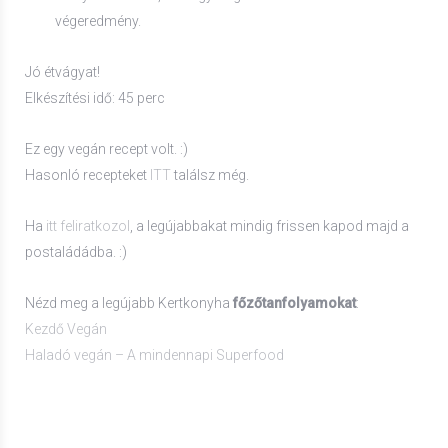
végeredmény.
Jó étvágyat!
Elkészítési idő: 45 perc
Ez egy vegán recept volt. :)
Hasonló recepteket
ITT
találsz még.
Ha
itt feliratkozol
, a legújabbakat mindig frissen kapod majd a
postaládádba. :)
Nézd meg a legújabb Kertkonyha
főzőtanfolyamokat
:
Kezdő Vegán
Haladó vegán – A mindennapi Superfood