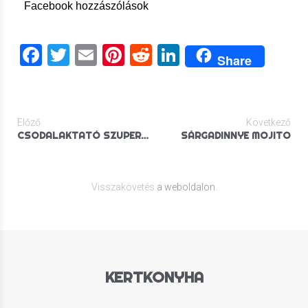
Facebook hozzászólások
Facebook
Twitter
Email
Pinterest
Reddit
LinkedIn
Share
Előző
Következő
CSODALAKTATÓ SZUPERTURMIX
SÁRGADINNYE MOJITO
Visszakövetés
a weboldalon.
KERTKONYHA