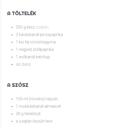
A TÖLTELÉK
350 g kész
szejtán
2 kávéskanál pirospaprika
1 kis fej vöröshagyma
1 negyed zöldpaprika
1 evőkanál ketchup
só, bors
A SZÓSZ
150 ml (növényi) tejszín
1 mokkáskanál almaecet
30 g fehérliszt
a szejtán leszűrt leve