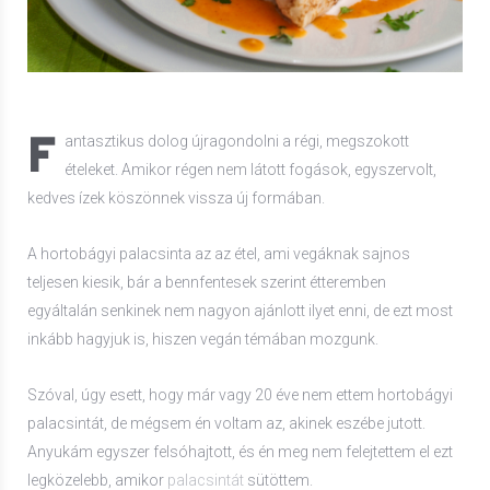
F
antasztikus dolog újragondolni a régi, megszokott
ételeket. Amikor régen nem látott fogások, egyszervolt,
kedves ízek köszönnek vissza új formában.
A hortobágyi palacsinta az az étel, ami vegáknak sajnos
teljesen kiesik, bár a bennfentesek szerint étteremben
egyáltalán senkinek nem nagyon ajánlott ilyet enni, de ezt most
inkább hagyjuk is, hiszen vegán témában mozgunk.
Szóval, úgy esett, hogy már vagy 20 éve nem ettem hortobágyi
palacsintát, de mégsem én voltam az, akinek eszébe jutott.
Anyukám egyszer felsóhajtott, és én meg nem felejtettem el ezt
legközelebb, amikor
palacsintát
sütöttem.