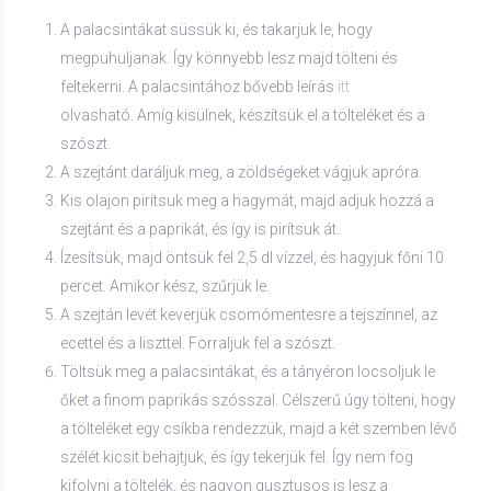
A palacsintákat süssük ki, és takarjuk le, hogy
megpuhuljanak. Így könnyebb lesz majd tölteni és
feltekerni. A palacsintához bővebb leírás
itt
olvasható. Amíg kisülnek, készítsük el a tölteléket és a
szószt.
A szejtánt daráljuk meg, a zöldségeket vágjuk apróra.
Kis olajon pirítsuk meg a hagymát, majd adjuk hozzá a
szejtánt és a paprikát, és így is pirítsuk át.
Ízesítsük, majd öntsük fel 2,5 dl vízzel, és hagyjuk főni 10
percet. Amikor kész, szűrjük le.
A szejtán levét keverjük csomómentesre a tejszínnel, az
ecettel és a liszttel. Forraljuk fel a szószt.
Töltsük meg a palacsintákat, és a tányéron locsoljuk le
őket a finom paprikás szósszal. Célszerű úgy tölteni, hogy
a tölteléket egy csíkba rendezzük, majd a két szemben lévő
szélét kicsit behajtjuk, és így tekerjük fel. Így nem fog
kifolyni a töltelék, és nagyon gusztusos is lesz a