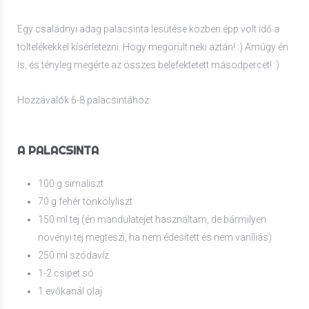
Egy családnyi adag palacsinta lesütése közben épp volt idő a
töltelékekkel kísérletezni. Hogy megörült neki aztán! :) Amúgy én
is, és tényleg megérte az összes belefektetett másodpercet! :)
Hozzávalók 6-8 palacsintához:
A PALACSINTA
100 g simaliszt
70 g fehér tönkölyliszt
150 ml tej (én mandulatejet használtam, de bármilyen
növényi tej megteszi, ha nem édesített és nem vaníliás)
250 ml szódavíz
1-2 csipet só
1 evőkanál olaj