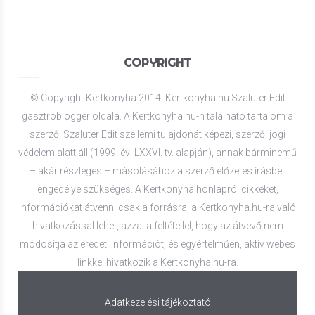
COPYRIGHT
© Copyright Kertkonyha 2014. Kertkonyha.hu Szaluter Edit
gasztroblogger oldala. A Kertkonyha.hu-n található tartalom a
szerző, Szaluter Edit szellemi tulajdonát képezi, szerzői jogi
védelem alatt áll (1999. évi LXXVI. tv. alapján), annak bárminemű
– akár részleges – másolásához a szerző előzetes írásbeli
engedélye szükséges. A Kertkonyha honlapról cikkeket,
információkat átvenni csak a forrásra, a Kertkonyha.hu-ra való
hivatkozással lehet, azzal a feltétellel, hogy az átvevő nem
módosítja az eredeti információt, és egyértelműen, aktív webes
linkkel hivatkozik a Kertkonyha.hu-ra.
Adatkezelési tájékoztató