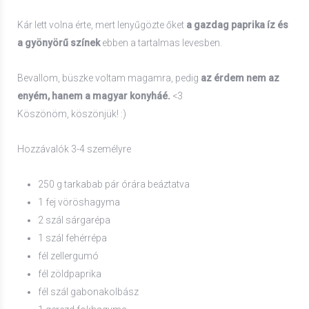
Kár lett volna érte, mert lenyűgözte őket
a gazdag paprika íz és
a gyönyörű színek
ebben a tartalmas levesben.
Bevallom, büszke voltam magamra, pedig
az érdem nem az
enyém, hanem a magyar konyháé.
<3
Köszönöm, köszönjük! :)
Hozzávalók 3-4 személyre
250 g tarkabab pár órára beáztatva
1 fej vöröshagyma
2 szál sárgarépa
1 szál fehérrépa
fél zellergumó
fél zöldpaprika
fél szál gabonakolbász