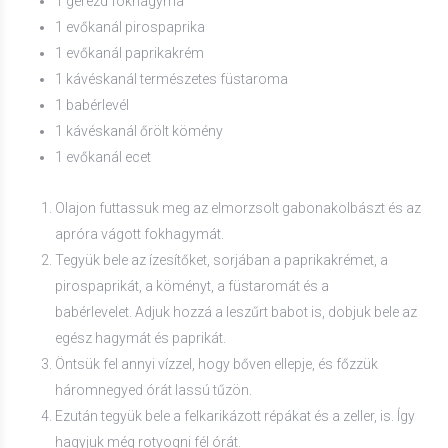
1 gerezd fokhagyma
1 evőkanál pirospaprika
1 evőkanál paprikakrém
1 kávéskanál természetes füstaroma
1 babérlevél
1 kávéskanál őrölt kömény
1 evőkanál ecet
Olajon futtassuk meg az elmorzsolt gabonakolbászt és az
apróra vágott fokhagymát.
Tegyük bele az ízesítőket, sorjában a paprikakrémet, a
pirospaprikát, a köményt, a füstaromát és a
babérlevelet. Adjuk hozzá a leszűrt babot is, dobjuk bele az
egész hagymát és paprikát.
Öntsük fel annyi vízzel, hogy bőven ellepje, és főzzük
háromnegyed órát lassú tűzön.
Ezután tegyük bele a felkarikázott répákat és a zeller, is. Így
hagyjuk még rotyogni fél órát.