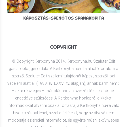
KÁPOSZTÁS-SPENÓTOS SPANAKOPITA
COPYRIGHT
© Copyright Kertkonyha 2014. Kertkonyha.hu Szaluter Edit
gasztroblogger oldala. A Kertkonyha.hu-n található tartalom a
szerző, Szaluter Edit szellemi tulajdonát képezi, szerzői jogi
védelem alatt áll (1999. évi LXXVI. tv. alapján), annak bárminemű
– akár részleges – másolásához a szerző előzetes írásbeli
engedélye szükséges. A Kertkonyha honlapról cikkeket,
információkat átvenni csak a forrásra, a Kertkonyha.hu-ra való
hivatkozással lehet, azzal a feltétellel, hogy az átvevő nem
módosítja az eredeti információt, és egyértelműen, aktív webes