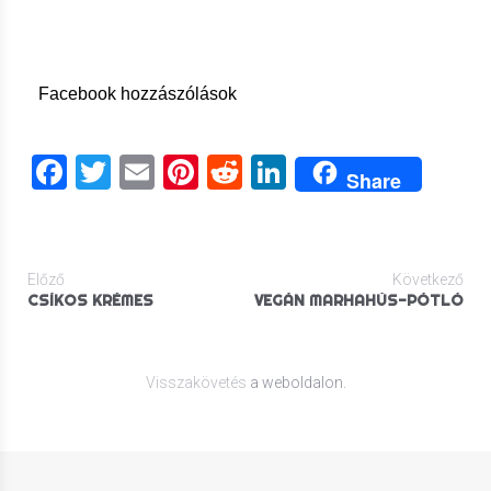
Facebook hozzászólások
Facebook
Twitter
Email
Pinterest
Reddit
LinkedIn
Share
Előző
Következő
CSÍKOS KRÉMES
VEGÁN MARHAHÚS-PÓTLÓ
Visszakövetés
a weboldalon.