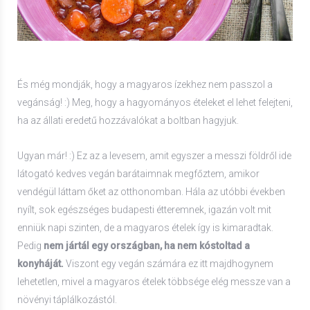
És még mondják, hogy a magyaros ízekhez nem passzol a
vegánság! :) Meg, hogy a hagyományos ételeket el lehet felejteni,
ha az állati eredetű hozzávalókat a boltban hagyjuk.
Ugyan már! :) Ez az a levesem, amit egyszer a messzi földről ide
látogató kedves vegán barátaimnak megfőztem, amikor
vendégül láttam őket az otthonomban. Hála az utóbbi években
nyílt, sok egészséges budapesti étteremnek, igazán volt mit
enniük napi szinten, de a magyaros ételek így is kimaradtak.
Pedig
nem jártál egy országban, ha nem kóstoltad a
konyháját.
Viszont egy vegán számára ez itt majdhogynem
lehetetlen, mivel a magyaros ételek többsége elég messze van a
növényi táplálkozástól.