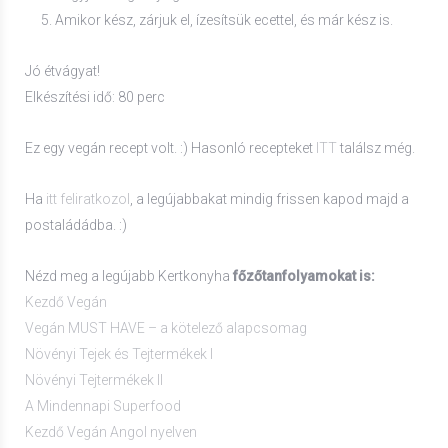
Amikor kész, zárjuk el, ízesítsük ecettel, és már kész is.
Jó étvágyat!
Elkészítési idő: 80 perc
Ez egy vegán recept volt. :) Hasonló recepteket
ITT
találsz még.
Ha
itt feliratkozol
, a legújabbakat mindig frissen kapod majd a
postaládádba. :)
Nézd meg a legújabb Kertkonyha
főzőtanfolyamokat is:
Kezdő Vegán
Vegán MUST HAVE – a kötelező alapcsomag
Növényi Tejek és Tejtermékek I
Növényi Tejtermékek II
A Mindennapi Superfood
Kezdő Vegán Angol nyelven