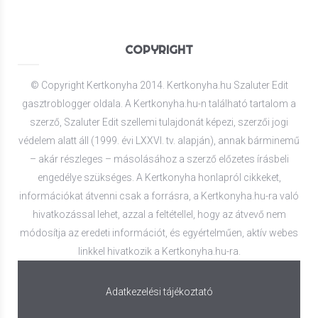
COPYRIGHT
© Copyright Kertkonyha 2014. Kertkonyha.hu Szaluter Edit
gasztroblogger oldala. A Kertkonyha.hu-n található tartalom a
szerző, Szaluter Edit szellemi tulajdonát képezi, szerzői jogi
védelem alatt áll (1999. évi LXXVI. tv. alapján), annak bárminemű
– akár részleges – másolásához a szerző előzetes írásbeli
engedélye szükséges. A Kertkonyha honlapról cikkeket,
információkat átvenni csak a forrásra, a Kertkonyha.hu-ra való
hivatkozással lehet, azzal a feltétellel, hogy az átvevő nem
módosítja az eredeti információt, és egyértelműen, aktív webes
linkkel hivatkozik a Kertkonyha.hu-ra.
Adatkezelési tájékoztató