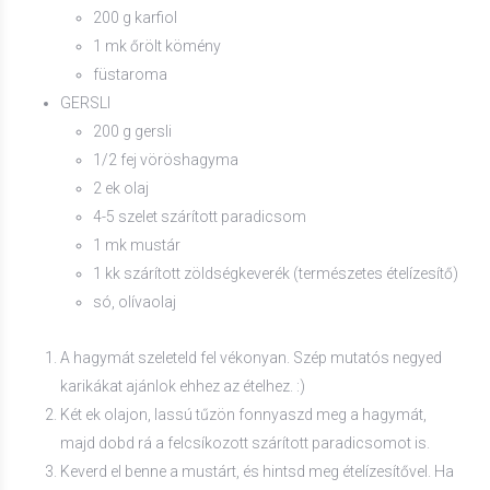
200 g karfiol
1 mk őrölt kömény
füstaroma
GERSLI
200 g gersli
1/2 fej vöröshagyma
2 ek olaj
4-5 szelet szárított paradicsom
1 mk mustár
1 kk szárított zöldségkeverék (természetes ételízesítő)
só, olívaolaj
A hagymát szeleteld fel vékonyan. Szép mutatós negyed
karikákat ajánlok ehhez az ételhez. :)
Két ek olajon, lassú tűzön fonnyaszd meg a hagymát,
majd dobd rá a felcsíkozott szárított paradicsomot is.
Keverd el benne a mustárt, és hintsd meg ételízesítővel. Ha