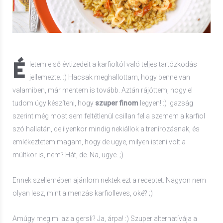
É
letem első évtizedeit a karfioltól való teljes tartózkodás
jellemezte. :) Hacsak meghallottam, hogy benne van
valamiben, már mentem is tovább. Aztán rájöttem, hogy el
tudom úgy készíteni, hogy
szuper finom
legyen! :) Igazság
szerint még most sem feltétlenül csillan fel a szemem a karfiol
szó hallatán, de ilyenkor mindig nekiállok a trenírozásnak, és
emlékeztetem magam, hogy de ugye, milyen isteni volt a
múltkor is, nem? Hát, de. Na, ugye. ;)
Ennek szellemében ajánlom nektek ezt a receptet. Nagyon nem
olyan lesz, mint a menzás karfiolleves, oké? ;)
Amúgy meg mi az a gersli? Ja, árpa! :) Szuper alternatívája a