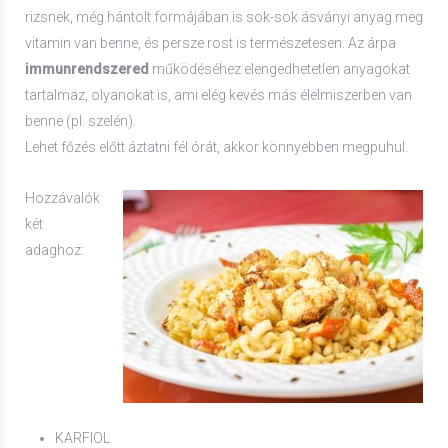
rizsnek, még hántolt formájában is sok-sok ásványi anyag meg
vitamin van benne, és persze rost is természetesen. Az árpa
immunrendszered
működéséhez elengedhetetlen anyagokat
tartalmaz, olyanokat is, ami elég kevés más élelmiszerben van
benne (pl. szelén).
Lehet főzés előtt áztatni fél órát, akkor könnyebben megpuhul.
Hozzávalók
két
adaghoz:
KARFIOL