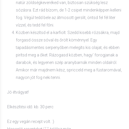
natúr zöldségkeveréked van, biztosan szükség lesz
sózásra. Ezt rád bízom, de 1-2 csipet mindenképpen kelleni
fog. Végül tedd bele az átmosott gerslit, öntsd fel fél liter
vízzel, és tedd fel főni.
Közben készítsd el a karfiolt. Szedd kisebb rózsákra, majd
forgasd össze sóval és őrölt köménnyel. Egy
tapadásmentes serpenyőben melegíts kis olajat, és ebben
pirítsd meg a őket. Rázogasd közben, hagy’ forogjanak a
darabok, és legyenen szép aranybarnák minden oldalról.
Amikor már majdnem kész, spricceld meg a füstaromával,
nagyon jót fog neki tenni.
Jó étvágyat!
Elkészítési idő: kb. 30 perc
Ez egy vegán recept volt. :)