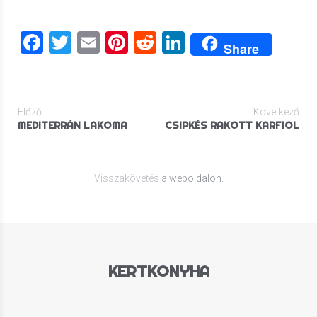
Facebook
Twitter
Email
Pinterest
Reddit
LinkedIn
Share
Előző
Következő
MEDITERRÁN LAKOMA
CSIPKÉS RAKOTT KARFIOL
Visszakövetés
a weboldalon.
KERTKONYHA