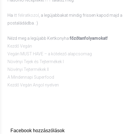
Hasonló recepteket
ITT
találsz még.
Ha
itt feliratkozol
, a legújabbakat mindig frissen kapod majd a
postaládádba. :)
Nézd meg a legújabb Kertkonyha
főzőtanfolyamokat!
Kezdő Vegán
Vegán MUST HAVE – a kötelező alapcsomag
Növényi Tejek és Tejtermékek I
Növényi Tejtermékek II
A Mindennapi Superfood
Kezdő Vegán Angol nyelven
Facebook hozzászólások