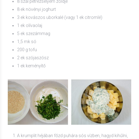
8 szál petrezselyem zöldje
8 ek növényi joghurt
3 ek kovászos uborkalé (vagy 1 ek citromlé)
1 ek olívaolaj
5 ek szezámmag
1,5 mk só
200 g tofu
2 ek szójaszósz
1 ek keményítő
A krumplit héjában főzd puhára sós vízben, hagyd kihűlni,