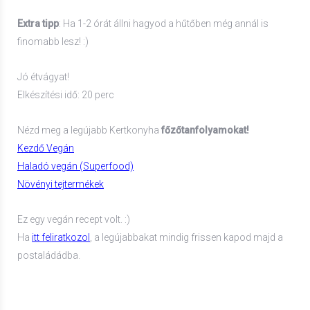
Extra tipp
: Ha 1-2 órát állni hagyod a hűtőben még annál is
finomabb lesz! :)
Jó étvágyat!
Elkészítési idő: 20 perc
Nézd meg a legújabb Kertkonyha
főzőtanfolyamokat!
Kezdő Vegán
Haladó vegán (Superfood)
Növényi tejtermékek
Ez egy vegán recept volt. :)
Ha
itt feliratkozol
, a legújabbakat mindig frissen kapod majd a
postaládádba.