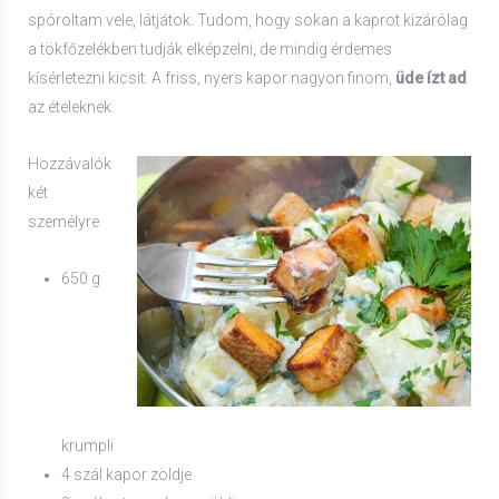
spóroltam vele, látjátok. Tudom, hogy sokan a kaprot kizárólag
a tökfőzelékben tudják elképzelni, de mindig érdemes
kísérletezni kicsit. A friss, nyers kapor nagyon finom,
üde ízt ad
az ételeknek.
Hozzávalók
két
személyre
650 g
krumpli
4 szál kapor zöldje