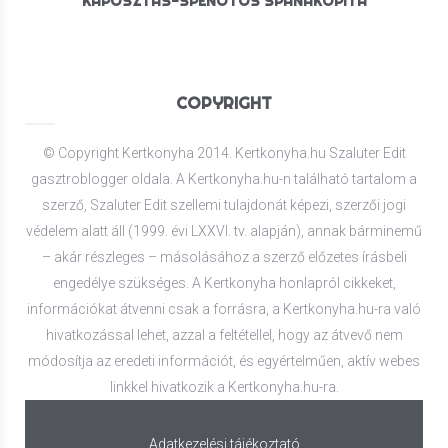
KÁPOSZTÁS-SPENÓTOS SPANAKOPITA
COPYRIGHT
© Copyright Kertkonyha 2014. Kertkonyha.hu Szaluter Edit
gasztroblogger oldala. A Kertkonyha.hu-n található tartalom a
szerző, Szaluter Edit szellemi tulajdonát képezi, szerzői jogi
védelem alatt áll (1999. évi LXXVI. tv. alapján), annak bárminemű
– akár részleges – másolásához a szerző előzetes írásbeli
engedélye szükséges. A Kertkonyha honlapról cikkeket,
információkat átvenni csak a forrásra, a Kertkonyha.hu-ra való
hivatkozással lehet, azzal a feltétellel, hogy az átvevő nem
módosítja az eredeti információt, és egyértelműen, aktív webes
linkkel hivatkozik a Kertkonyha.hu-ra.
Adatkezelési tájékoztató