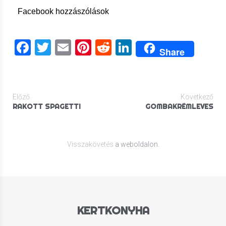
Facebook hozzászólások
Facebook
Twitter
Email
Pinterest
Reddit
LinkedIn
Share
Előző
Következő
RAKOTT SPAGETTI
GOMBAKRÉMLEVES
Visszakövetés
a weboldalon.
KERTKONYHA