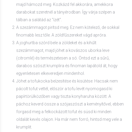
majd hámozd meg. Kozkázd fel akkorára, amekkora
darabokat szeretnél a tányérodban. Így várja szépen a
tálban a salátád az “ízét”.
A szezámmagot pirítsd meg. Ez nem kötelező, de sokkal
finomabb lesz tőle. A zöldfűszereket vágd apróra.
A joghurtba szórd bele a zöldeket és a kihűlt
szezámmagot, majd jöhet a kovászos uborka leve
(citromlé) és természetesen a só. Öntsd ezt a sűrű,
darabos szószt krumplira és finoman lapátold át, hogy
egyenletesen elkeveredjen mindenhol.
Jöhet a tofukocka beízesítése és kisütése. Hacsak nem
pácolt tofut vettél, először a tofu levét nyomogasd ki
papírtörülközőben vagy tiszta konyharuha között. A
páchoz keverd össze a szójaszószt a keményítővel, ebben
forgasd meg a felkockázott tofut és süsd ki minden
oldalát kevés olajon. Ha már nem forró, hintsd meg vele a
krumplit.