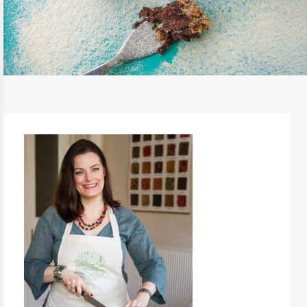
CSOKIS TORTÁCSKA (NYERS, VEGÁN
ÉDESSÉG)
TOVÁBB OLVASOM
ÉDESSÉG, DESSZERT
/
RECEPTEK