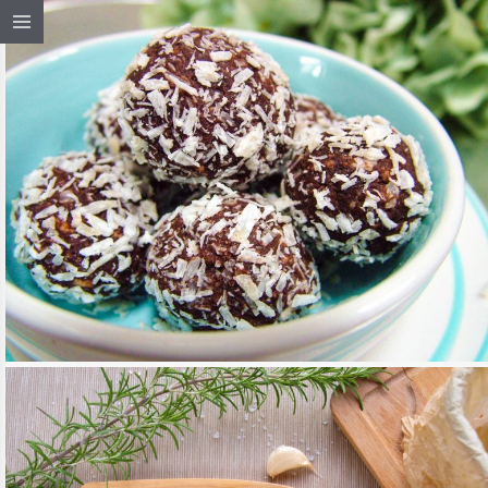
DUPLAKÓKUSZOS GOLYÓ
TOVÁBB OLVASOM
ÉDESSÉG, DESSZERT
/
MAGYAROS KONYHA