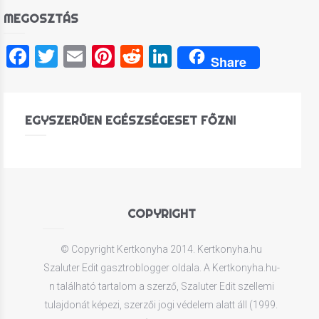
MEGOSZTÁS
Facebook
Twitter
Email
Pinterest
Reddit
LinkedIn
Share
EGYSZERŰEN EGÉSZSÉGESET FŐZNI
COPYRIGHT
© Copyright Kertkonyha 2014. Kertkonyha.hu
Szaluter Edit gasztroblogger oldala. A Kertkonyha.hu-
n található tartalom a szerző, Szaluter Edit szellemi
tulajdonát képezi, szerzői jogi védelem alatt áll (1999.