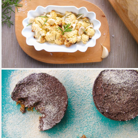
MEDITERRÁN KARFIOL
TOVÁBB OLVASOM
FŐÉTELEK
/
KÖRETEK
/
MEDITERRÁN KONYHA