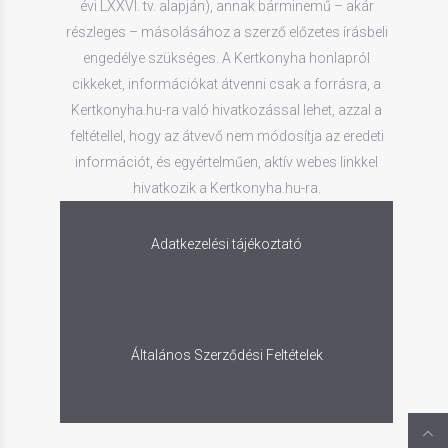
évi LXXVI. tv. alapján), annak bárminemű – akár
részleges – másolásához a szerző előzetes írásbeli
engedélye szükséges. A Kertkonyha honlapról
cikkeket, információkat átvenni csak a forrásra, a
Kertkonyha.hu-ra való hivatkozással lehet, azzal a
feltétellel, hogy az átvevő nem módosítja az eredeti
információt, és egyértelműen, aktív webes linkkel
hivatkozik a Kertkonyha.hu-ra.
Adatkezelési tájékoztató
Általános Szerződési Feltételek