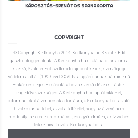
KÁPOSZTÁS-SPENÓTOS SPANAKOPITA
COPYRIGHT
© Copyright Kertkonyha 2014. Kertkonyha.hu Szaluter Edit
gasztroblogger oldala. A Kertkonyha.hu-n található tartalom a
szerző, Szaluter Edit szellemi tulajdonát képezi, szerzői jogi
védelem alatt áll (1999. évi LXXVI. tv. alapján), annak bárminemű
– akár részleges – másolásához a szerző előzetes írásbeli
engedélye szükséges. A Kertkonyha honlapról cikkeket,
információkat átvenni csak a forrásra, a Kertkonyha.hu-ra való
hivatkozással lehet, azzal a feltétellel, hogy az átvevő nem
módosítja az eredeti információt, és egyértelműen, aktív webes
linkkel hivatkozik a Kertkonyha.hu-ra.