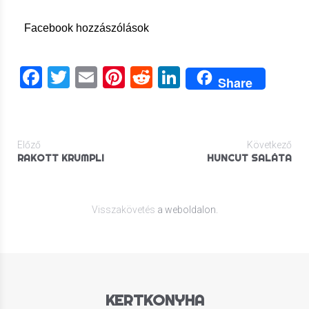
Facebook hozzászólások
Facebook
Twitter
Email
Pinterest
Reddit
LinkedIn
Share
Előző
Következő
RAKOTT KRUMPLI
HUNCUT SALÁTA
Visszakövetés
a weboldalon.
KERTKONYHA