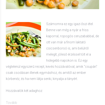
Számomra ez egy igazi őszi étel.
Benne van még a nyár a friss
kaporral, ropogós ceruzababbal, de
ott van már a finom laktató
csicseriborsó is, ami belülről
melegít, jóleső érzéssel tölt el a
hidegebb napokon is. Ez egy
végtelenül egyszerű recept, kevés hozzávalóval, amik “csupán”
csak csodásan illenek egymáshoz, és amitől az ember
körbenéz, és ha nem látja senki, kinyalja a tányért.
Hozzávalók két adaghoz:
Tovább