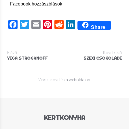
Facebook hozzászólások
Facebook
Twitter
Email
Pinterest
Reddit
LinkedIn
Share
Előző
Következő
VEGA STROGANOFF
SZEXI CSOKOLÁDÉ
Visszakövetés
a weboldalon.
KERTKONYHA