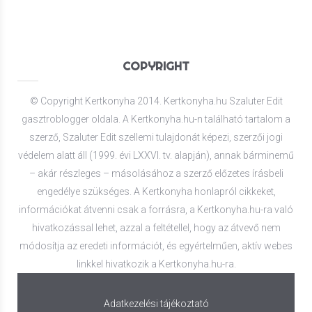
COPYRIGHT
© Copyright Kertkonyha 2014. Kertkonyha.hu Szaluter Edit
gasztroblogger oldala. A Kertkonyha.hu-n található tartalom a
szerző, Szaluter Edit szellemi tulajdonát képezi, szerzői jogi
védelem alatt áll (1999. évi LXXVI. tv. alapján), annak bárminemű
– akár részleges – másolásához a szerző előzetes írásbeli
engedélye szükséges. A Kertkonyha honlapról cikkeket,
információkat átvenni csak a forrásra, a Kertkonyha.hu-ra való
hivatkozással lehet, azzal a feltétellel, hogy az átvevő nem
módosítja az eredeti információt, és egyértelműen, aktív webes
linkkel hivatkozik a Kertkonyha.hu-ra.
Adatkezelési tájékoztató