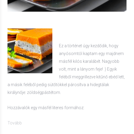
Ez a történet úgy kezdődik, hogy
anyósomtól kaptam egy majdnem
másfél kilós karalábét. Nagyobb
volt, mint a lányom feje! :) Egyik
feléből meggrillezve kitűnő ebéd lett,
a másik feléből pedig sütőtökkel párosítva a hidegtálak
királynője: zöldségpástétom.
Hozzávalók egy másfél literes formához:
Tovább