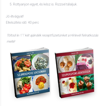
Rottyanjon egyet, és kész is. Rizzsel tálaljuk.
Jó étvágyat!
Elkészítési idő: 40 perc
Töltsd le
ITT
két ajándék receptfüzetünket a Hírlevél feliratkozás
mellé!