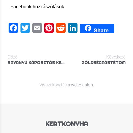
Facebook hozzászólások
Facebook
Twitter
Email
Pinterest
Reddit
LinkedIn
Share
Előző
Következő
SAVANYÚ KÁPOSZTÁS KENYÉRRELVALÓ
ZÖLDSÉGPÁSTÉTOM
Visszakövetés
a weboldalon.
KERTKONYHA