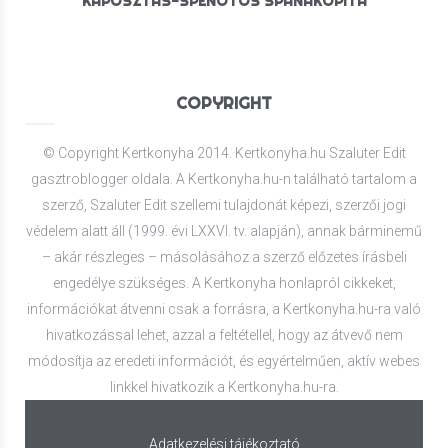
KÁPOSZTÁS-SPENÓTOS SPANAKOPITA
COPYRIGHT
© Copyright Kertkonyha 2014. Kertkonyha.hu Szaluter Edit
gasztroblogger oldala. A Kertkonyha.hu-n található tartalom a
szerző, Szaluter Edit szellemi tulajdonát képezi, szerzői jogi
védelem alatt áll (1999. évi LXXVI. tv. alapján), annak bárminemű
– akár részleges – másolásához a szerző előzetes írásbeli
engedélye szükséges. A Kertkonyha honlapról cikkeket,
információkat átvenni csak a forrásra, a Kertkonyha.hu-ra való
hivatkozással lehet, azzal a feltétellel, hogy az átvevő nem
módosítja az eredeti információt, és egyértelműen, aktív webes
linkkel hivatkozik a Kertkonyha.hu-ra.
Adatkezelési tájékoztató