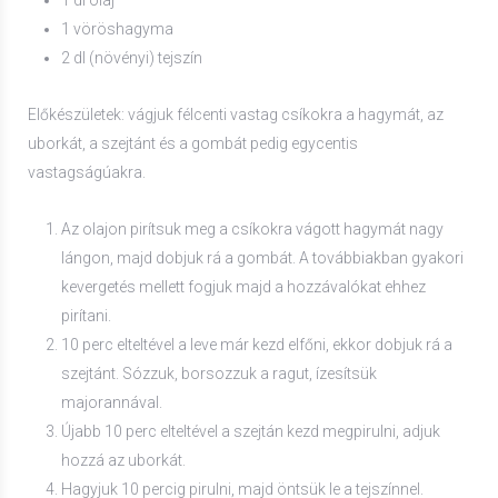
1 vöröshagyma
2 dl (növényi) tejszín
Előkészületek: vágjuk félcenti vastag csíkokra a hagymát, az
uborkát, a szejtánt és a gombát pedig egycentis
vastagságúakra.
Az olajon pirítsuk meg a csíkokra vágott hagymát nagy
lángon, majd dobjuk rá a gombát. A továbbiakban gyakori
kevergetés mellett fogjuk majd a hozzávalókat ehhez
pirítani.
10 perc elteltével a leve már kezd elfőni, ekkor dobjuk rá a
szejtánt. Sózzuk, borsozzuk a ragut, ízesítsük
majorannával.
Újabb 10 perc elteltével a szejtán kezd megpirulni, adjuk
hozzá az uborkát.
Hagyjuk 10 percig pirulni, majd öntsük le a tejszínnel.