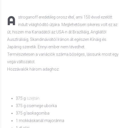
A
stroganoff eredetileg orosz étel, ami 150 évvel ezelőtt
indult világhódító útjára. Meglehetősen sikeres volt ez az
út, hiszen ma Kanadától az USA-n át Brazíliáig, Angliától
Ausztráliáig, Skandináviától Iránon át egészen Kínáig és
Japánig szeretik. Ennyi ember nem tévedhet.
Természetesen a variációk száma bőséges, lássunk most egy
vega változatot.
Hozzávalók három adaghoz:
375 g
szejtán
375 g csemege uborka
375 g laskagomba
1 mokkáskanál majoránna
1 dl olaj