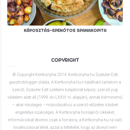
KÁPOSZTÁS-SPENÓTOS SPANAKOPITA
COPYRIGHT
© Copyright Kertkonyha 2014. Kertkonyha.hu Szaluter Edit
gasztroblogger oldala. A Kertkonyha.hu-n található tartalom a
szerző, Szaluter Edit szellemi tulajdonát képezi, szerzői jogi
védelem alatt áll (1999. évi LXXVI. tv. alapján), annak bárminemű
– akár részleges – másolásához a szerző előzetes írásbeli
engedélye szükséges. A Kertkonyha honlapról cikkeket,
információkat átvenni csak a forrásra, a Kertkonyha.hu-ra való
hivatkozással lehet, azzal a feltétellel, hogy az átvevő nem