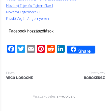
Növényi Tejek és Tejtermékek I
Növényi Tejtermékek II
Kezdő Vegán Angol nyelven
Facebook hozzászólások
Facebook
Twitter
Email
Pinterest
Reddit
LinkedIn
Share
Előző
Következő
VEGA LASAGNE
BABAKEKSZ
Visszakövetés
a weboldalon.