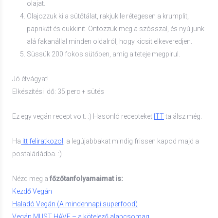
olajat.
Olajozzuk ki a sütőtálat, rakjuk le rétegesen a krumplit,
paprikát és cukkinit. Öntözzük meg a szósszal, és nyúljunk
alá fakanállal minden oldalról, hogy kicsit elkeveredjen.
Süssük 200 fokos sütőben, amíg a teteje megpirul.
Jó étvágyat!
Elkészítési idő: 35 perc + sütés
Ez egy vegán recept volt. :) Hasonló recepteket
ITT
találsz még.
Ha
itt feliratkozol
, a legújabbakat mindig frissen kapod majd a
postaládádba. :)
Nézd meg a
főzőtanfolyamaimat is:
Kezdő Vegán
Haladó Vegán (A mindennapi superfood)
Vegán MUST HAVE – a kötelező alapcsomag