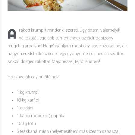
A
rakott krumplit mindenki szereti. Úgy értem, valamelyik
változatát legalábbis, mert ennek az ételnek bizony
rengeteg arca van! Hagy’ ajánljam most egy kissé szokatlan, de
nagyon eredeti elkészítését: egy gyönyörűen színes és szaftos
sokzöldséges rakottat. Majonézzel, tejföllel isteni!
Hozzávalók egy sütőtálhoz:
1 kg krumpli
fél kg karfiol
1 cukkini
1 kápia (bocskor) paprika
150 g tofu
5 teáskanál miso (helyettesíthető más ízesítő szósszal,