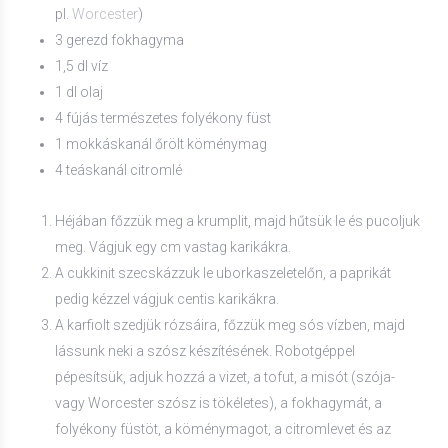
pl.
Worcester
)
3 gerezd fokhagyma
1,5 dl víz
1 dl olaj
4 fújás természetes folyékony füst
1 mokkáskanál őrölt köménymag
4 teáskanál citromlé
Héjában főzzük meg a krumplit, majd hűtsük le és pucoljuk
meg. Vágjuk egy cm vastag karikákra.
A cukkinit szecskázzuk le uborkaszeletelőn, a paprikát
pedig kézzel vágjuk centis karikákra.
A karfiolt szedjük rózsáira, főzzük meg sós vízben, majd
lássunk neki a szósz készítésének. Robotgéppel
pépesítsük, adjuk hozzá a vizet, a tofut, a misót (szója-
vagy Worcester szósz is tökéletes), a fokhagymát, a
folyékony füstöt, a köménymagot, a citromlevet és az