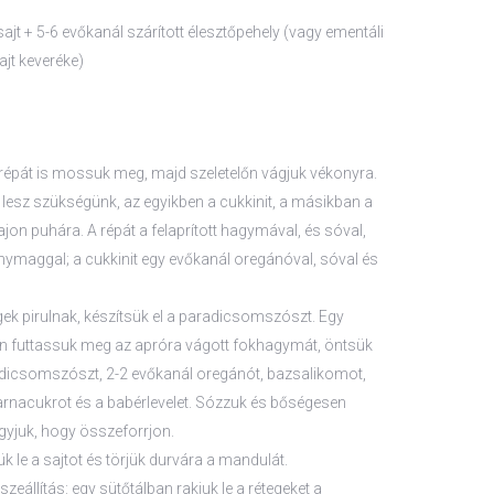
ajt + 5-6 evőkanál szárított élesztőpehely (vagy ementáli
jt keveréke)
a répát is mossuk meg, majd szeletelőn vágjuk vékonyra.
 lesz szükségünk, az egyikben a cukkinit, a másikban a
olajon puhára. A répát a felaprított hagymával, és sóval,
ymaggal; a cukkinit egy evőkanál oregánóval, sóval és
ek pirulnak, készítsük el a paradicsomszószt. Egy
n futtassuk meg az apróra vágott fokhagymát, öntsük
adicsomszószt, 2-2 evőkanál oregánót, bazsalikomot,
arnacukrot és a babérlevelet. Sózzuk és bőségesen
yjuk, hogy összeforrjon.
k le a sajtot és törjük durvára a mandulát.
zeállítás: egy sütőtálban rakjuk le a rétegeket a