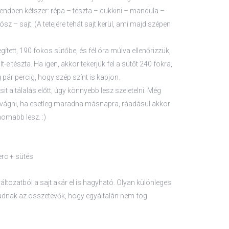
endben kétszer: répa – tészta – cukkini – mandula –
 – sajt. (A tetejére tehát sajt kerül, ami majd szépen
ített, 190 fokos sütőbe, és fél óra múlva ellenőrizzük,
e tészta. Ha igen, akkor tekerjük fel a sütőt 240 fokra,
pár percig, hogy szép színt is kapjon.
sit a tálalás előtt, úgy könnyebb lesz szeletelni. Még
vágni, ha esetleg maradna másnapra, ráadásul akkor
nomabb lesz. :)
perc + sütés
változatból a sajt akár el is hagyható. Olyan különleges
t adnak az összetevők, hogy egyáltalán nem fog