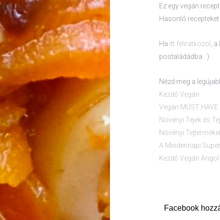
Ez egy vegán recept v
Hasonló recepteke
Ha
itt feliratkozol
, 
postaládádba. :)
Nézd meg a legúja
Kezdő Vegán
Vegán MUST HAVE –
Növényi Tejek és Te
Növényi Tejtermékek
A Mindennapi Supe
Kezdő Vegán Angol 
Facebook hozz