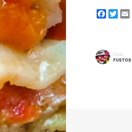
Faceb
Twi
Előző