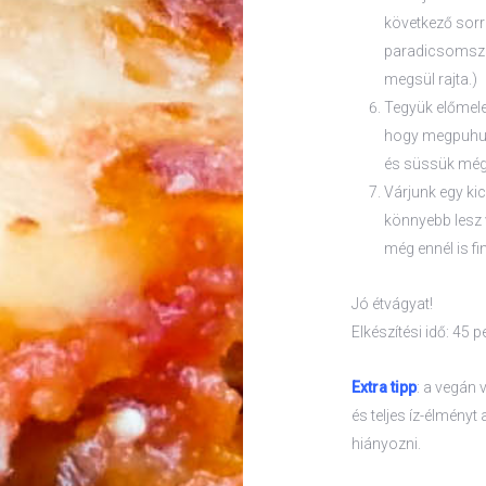
következő sorr
paradicsomszósz
megsül rajta.)
Tegyük előmeleg
hogy megpuhult-
és süssük még 
Várjunk egy kic
könnyebb lesz 
még ennél is fi
Jó étvágyat!
Elkészítési idő: 45 
Extra tipp
: a vegán 
és teljes íz-élmény
hiányozni.