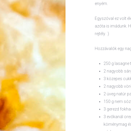
enyém.
Egyszóval ez volt é
azóta is imádunk. H
rejtély. :)
Hozzávalók egy nag
250 g lasagne 
2 nagyobb sár
3 közepes cukk
2 nagyobb vö
2 üveg natúr p
150 g nem sóz
3 gerezd fokh
3 evőkanál ore
köménymag és 