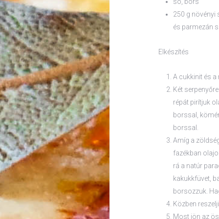
só, bors
250 g növényi s
és parmezán sa
Elkészítés
A cukkinit és 
Két serpenyőre
répát pirítjuk 
borssal, kömén
borssal.
Amíg a zöldség
fazékban olajo
rá a natúr par
kakukkfüvet, b
borsozzuk. Hag
Közben reszeljü
Most jön az öss