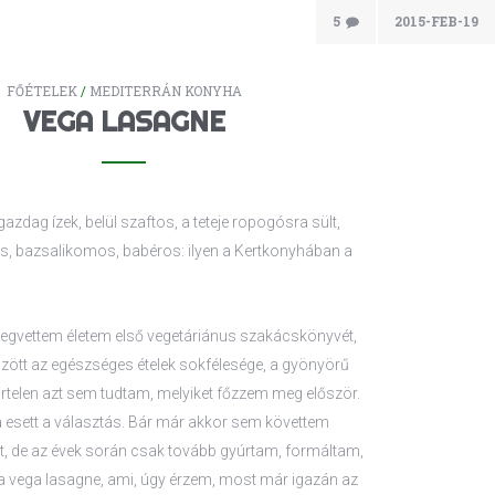
5
2015-FEB-19
FŐÉTELEK
/
MEDITERRÁN KONYHA
VEGA LASAGNE
zdag ízek, belül szaftos, a teteje ropogósra sült,
, bazsalikomos, babéros: ilyen a Kertkonyhában a
egvettem életem első vegetáriánus szakácskönyvét,
zött az egészséges ételek sokfélesége, a gyönyörű
Hirtelen azt sem tudtam, melyiket főzzem meg először.
 esett a választás. Bár már akkor sem követtem
t, de az évek során csak tovább gyúrtam, formáltam,
 a vega lasagne, ami, úgy érzem, most már igazán az