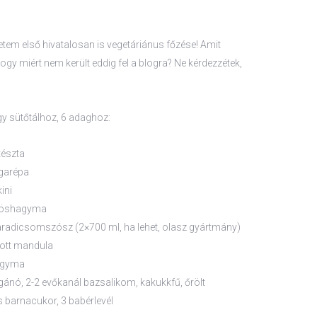
letem első hivatalosan is vegetáriánus főzése! Amit
ogy miért nem került eddig fel a blogra? Ne kérdezzétek,
y sütőtálhoz, 6 adaghoz:
tészta
garépa
ini
röshagyma
aradicsomszósz (2×700 ml, ha lehet, olasz gyártmány)
ott mandula
agyma
gánó, 2-2 evőkanál bazsalikom, kakukkfű, őrölt
barnacukor, 3 babérlevél