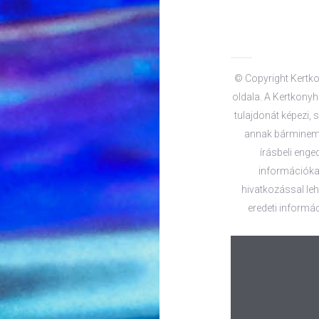
© Copyright Kertko
oldala. A Kertkonyha
tulajdonát képezi, s
annak bárminemű
írásbeli enge
információkat
hivatkozással lehe
eredeti informác