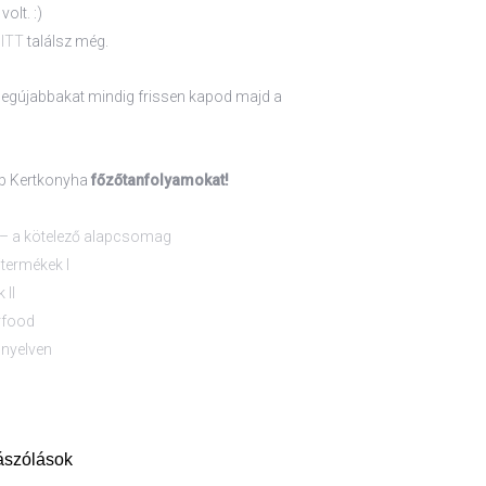
olt. :)
t
ITT
találsz még.
a legújabbakat mindig frissen kapod majd a
bb Kertkonyha
főzőtanfolyamokat!
 a kötelező alapcsomag
jtermékek I
 II
rfood
nyelven
ászólások