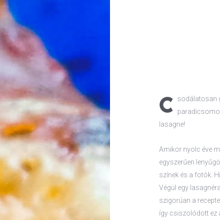
C
sodálatosan ga
paradicsomos
lasagne!
Amikor nyolc éve m
egyszerűen lenyűgö
színek és a fotók. 
Végül egy lasagnéra
szigorúan a recepte
így csiszolódott ez