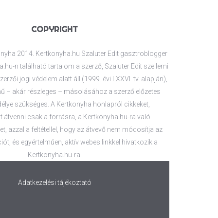
COPYRIGHT
nyha 2014. Kertkonyha.hu Szaluter Edit gasztroblogger
.hu-n található tartalom a szerző, Szaluter Edit szellemi
zerzői jogi védelem alatt áll (1999. évi LXXVI. tv. alapján),
 – akár részleges – másolásához a szerző előzetes
délye szükséges. A Kertkonyha honlapról cikkeket,
 átvenni csak a forrásra, a Kertkonyha.hu-ra való
t, azzal a feltétellel, hogy az átvevő nem módosítja az
iót, és egyértelműen, aktív webes linkkel hivatkozik a
Kertkonyha.hu-ra.
Adatkezelési tájékoztató