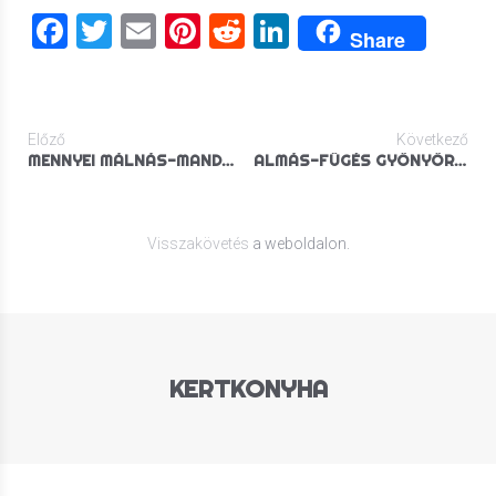
Facebook
Twitter
Email
Pinterest
Reddit
LinkedIn
Share
Előző
Következő
MENNYEI MÁLNÁS-MANDULÁS SZELETKÉK
ALMÁS-FÜGÉS GYÖNYÖRŰSÉGEK
Visszakövetés
a weboldalon.
KERTKONYHA