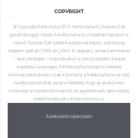
COPYRIGHT
© Copyright Kertkonyha 2014. Kertkonyha.hu Szaluter Edit
gasztroblogger oldala. A Kertkonyha.hu-n található tartalom a
szerző, Szaluter Edit szellemi tulajdonát képezi, szerzői jogi
védelem alatt áll (1999. évi LXXVI. tv. alapján), annak bárminemű
– akár részleges – másolásához a szerző előzetes írásbeli
engedélye szükséges. A Kertkonyha honlapról cikkeket,
információkat átvenni csak a forrásra, a Kertkonyha.hu-ra való
hivatkozással lehet, azzal a feltétellel, hogy az átvevő nem
módosítja az eredeti információt, és egyértelműen, aktív webes
linkkel hivatkozik a Kertkonyha.hu-ra.
Adatkezelési tájékoztató