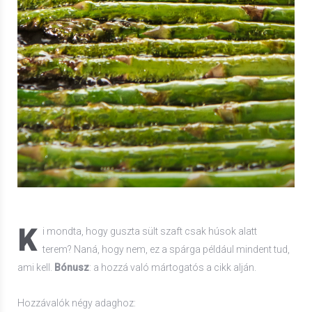
K
i mondta, hogy guszta sült szaft csak húsok alatt
terem? Naná, hogy nem, ez a spárga például mindent tud,
ami kell.
Bónusz
: a hozzá való mártogatós a cikk alján.
Hozzávalók négy adaghoz: