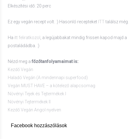
Elkészítési idő: 20 perc
Ez egy vegán recept volt. :) Hasonló recepteket
ITT
találsz még.
Ha
itt feliratkozol
, a legújabbakat mindig frissen kapod majd a
postaládádba. :)
Nézd meg a
főzőtanfolyamaimat is:
Kezdő Vegán
Haladó Vegán (A mindennapi superfood)
Vegán MUST HAVE – a kötelező alapcsomag
Növényi Tejek és Tejtermékek I
Növényi Tejtermékek II
Kezdő Vegán Angol nyelven
Facebook hozzászólások