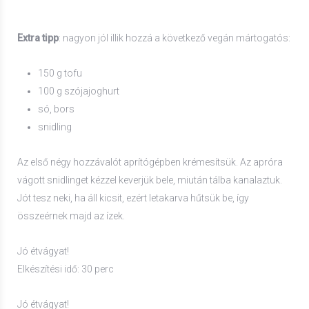
Extra tipp
: nagyon jól illik hozzá a következő vegán mártogatós:
150 g tofu
100 g szójajoghurt
só, bors
snidling
Az első négy hozzávalót aprítógépben krémesítsük. Az apróra
vágott snidlinget kézzel keverjük bele, miután tálba kanalaztuk.
Jót tesz neki, ha áll kicsit, ezért letakarva hűtsük be, így
összeérnek majd az ízek.
Jó étvágyat!
Elkészítési idő: 30 perc
Jó étvágyat!