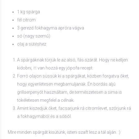
1 kg spárga
fél citrom
3 gerezd fokhagyma apróra vágva
só (nagy szemű)
olaj a sütéshez
A spárgáknak törjük le az alsó, fás szárát. Hogy ne kelljen
kidobni,
itt
van hozzá egy jópofa recept.
Forró olajon süssük ki a spárgákat, közben forgatva őket,
hogy egyenletesen megbarnuljanak. Én bordás aljú
grillserpenyőt használtam, de természetesen a sima is
tökéletesen megfelel a célnak.
Amint kiszedjük őket, facsarjunk rá citromlevet, szórjunk rá
a fokhagymából és a sóból.
Mire minden spárgát kisütünk, isteni szaft lesz a tál alján. :)