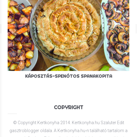
KÁPOSZTÁS-SPENÓTOS SPANAKOPITA
COPYRIGHT
© Copyright Kertkonyha 2014. Kertkonyha.hu Szaluter Edit
gasztroblogger oldala. A Kertkonyha.hu-n található tartalom a