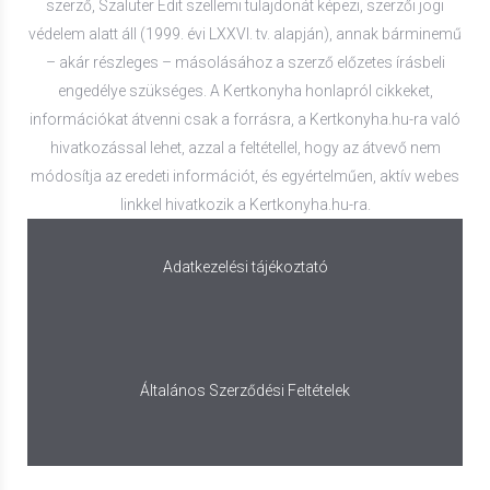
szerző, Szaluter Edit szellemi tulajdonát képezi, szerzői jogi
védelem alatt áll (1999. évi LXXVI. tv. alapján), annak bárminemű
– akár részleges – másolásához a szerző előzetes írásbeli
engedélye szükséges. A Kertkonyha honlapról cikkeket,
információkat átvenni csak a forrásra, a Kertkonyha.hu-ra való
hivatkozással lehet, azzal a feltétellel, hogy az átvevő nem
módosítja az eredeti információt, és egyértelműen, aktív webes
linkkel hivatkozik a Kertkonyha.hu-ra.
Adatkezelési tájékoztató
Általános Szerződési Feltételek