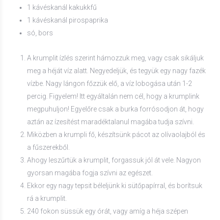
1 kávéskanál kakukkfű
1 kávéskanál pirospaprika
só, bors
A krumplit ízlés szerint hámozzuk meg, vagy csak sikáljuk
meg a héját víz alatt. Negyedeljük, és tegyük egy nagy fazék
vízbe. Nagy lángon főzzük elő, a víz lobogása után 1-2
percig. Figyelem! Itt egyáltalán nem cél, hogy a krumplink
megpuhuljon! Egyelőre csak a burka forrósodjon át, hogy
aztán az ízesítést maradéktalanul magába tudja szívni.
Miközben a krumpli fő, készítsünk pácot az olívaolajból és
a fűszerekből.
Ahogy leszűrtük a krumplit, forgassuk jól át vele. Nagyon
gyorsan magába fogja szívni az egészet.
Ekkor egy nagy tepsit béleljünk ki sütőpapírral, és borítsuk
rá a krumplit.
240 fokon süssük egy órát, vagy amíg a héja szépen