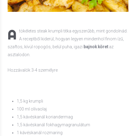
A
tökéletes steak krumpli titka egyszerűbb, mint gondolnád.
A receptből kiderül, hogyan legyen mindenhol finom ízű,
szaftos, kívül ropogós, belül puha, igazi
bajnok köret
az
asztalodon.
Hozzávalók 3-4 személyre
1,5 kg krumpli
100 ml olívaolaj
1,5 kávéskanál koriandermag
1,5 kávéskanál fokhagymagranulátum
1 kávéskanál rozmaring