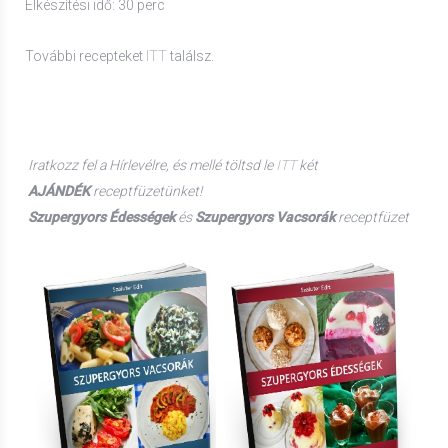
Elkészítési idő: 30 perc
További recepteket
ITT
találsz.
Iratkozz fel a Hírlevélre, és mellé t
öltsd le
ITT
két
AJÁNDÉK
receptfüzetünket!
Szupergyors Édességek
és
Szupergyors Vacsorák
receptfüzet