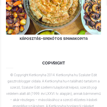
KÁPOSZTÁS-SPENÓTOS SPANAKOPITA
COPYRIGHT
© Copyright Kertkonyha 2014. Kertkonyha.hu Szaluter Edit
gasztroblogger oldala. A Kertkonyha.hu-n található tartalom a
szerző, Szaluter Edit szellemi tulajdonát képezi, szerzői jogi
védelem alatt áll (1999. évi LXXVI. tv. alapján), annak bárminemű
– akár részleges – másolásához a szerző előzetes írásbeli
engedélye szükséges. A Kertkonyha honlapról cikkeket,