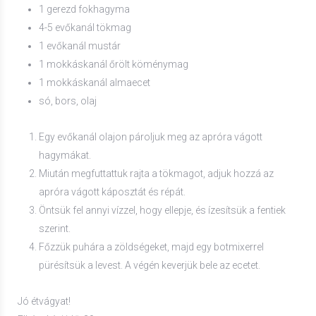
1 gerezd fokhagyma
4-5 evőkanál tökmag
1 evőkanál mustár
1 mokkáskanál őrölt köménymag
1 mokkáskanál almaecet
só, bors, olaj
Egy evőkanál olajon pároljuk meg az apróra vágott
hagymákat.
Miután megfuttattuk rajta a tökmagot, adjuk hozzá az
apróra vágott káposztát és répát.
Öntsük fel annyi vízzel, hogy ellepje, és ízesítsük a fentiek
szerint.
Főzzük puhára a zöldségeket, majd egy botmixerrel
pürésítsük a levest. A végén keverjük bele az ecetet.
Jó étvágyat!