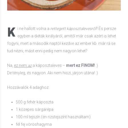
K
i ne hallott volna a
rettegett káposztalevesről
? És persze
egyben a diéták királyáról, amitől már csak azért is lehet
fogyni, mert a második naptól kezdve az ember kb. már rá se
tud nézni, mást enni pedig nem nagyon lehet?
Na,
ez nem
az
a káposztaleves –
mert ez FINOM!
:)
De tényleg, és nagyon. Aki nem hiszi, járjon utána! :)
Hozzávalók 4 adaghoz:
500 g fehér káposzta
1 közepes sárgarépa
100 ml tejszín (én rizstejszínt használtam)
fél fej vöröshagyma