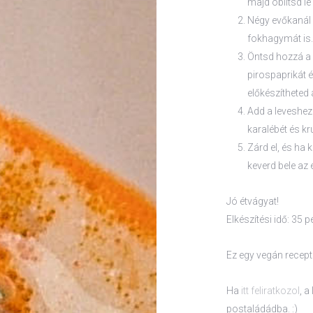
majd öblítsd le
Négy evőkanál 
fokhagymát is.
Öntsd hozzá a le
pirospaprikát é
előkészítheted 
Add a leveshez 
karalébét és k
Zárd el, és ha k
keverd bele az e
Jó étvágyat!
Elkészítési idő: 35 p
Ez egy vegán recept 
Ha
itt feliratkozol
, 
postaládádba. :)