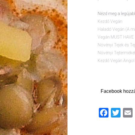
Nézd meg a legúja
Kezdő Vegán
Haladó Vegán (A m
Vegán MUST HAVE –
Növényi Tejek és Te
Növényi Tejtermékek
Kezdő Vegán Angol 
Facebook hozz
Faceb
Twi