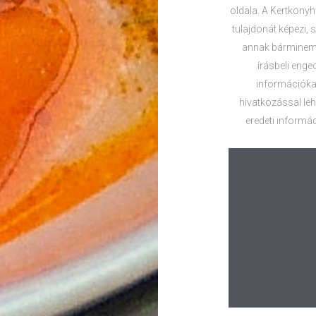
oldala. A Kertkonyha
tulajdonát képezi, s
annak bárminemű
írásbeli enge
információkat
hivatkozással lehe
eredeti informác