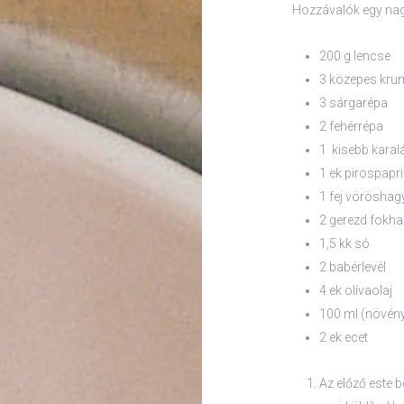
Hozzávalók egy na
200 g lencse
3 közepes krum
3 sárgarépa
2 fehérrépa
1 kisebb karal
1 ek pirospapr
1 fej vörösha
2 gerezd fokh
1,5 kk só
2 babérlevél
4 ek olívaolaj
100 ml (növényi
2 ek ecet
Az előző este be