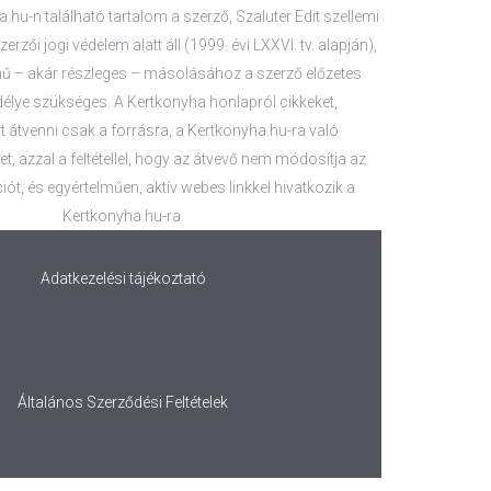
.hu-n található tartalom a szerző, Szaluter Edit szellemi
zerzői jogi védelem alatt áll (1999. évi LXXVI. tv. alapján),
 – akár részleges – másolásához a szerző előzetes
délye szükséges. A Kertkonyha honlapról cikkeket,
 átvenni csak a forrásra, a Kertkonyha.hu-ra való
t, azzal a feltétellel, hogy az átvevő nem módosítja az
iót, és egyértelműen, aktív webes linkkel hivatkozik a
Kertkonyha.hu-ra.
Adatkezelési tájékoztató
Általános Szerződési Feltételek