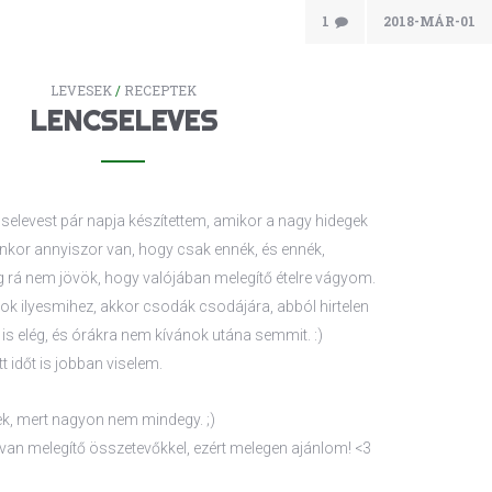
1
2018-MÁR-01
LEVESEK
/
RECEPTEK
LENCSELEVES
cselevest pár napja készítettem, amikor a nagy hidegek
enkor annyiszor van, hogy csak ennék, és ennék,
 rá nem jövök, hogy valójában melegítő ételre vágyom.
ok ilyesmihez, akkor csodák csodájára, abból hirtelen
 is elég, és órákra nem kívánok utána semmit. :)
tt időt is jobban viselem.
tek, mert nagyon nem mindegy. ;)
e van melegítő összetevőkkel, ezért melegen ajánlom! <3