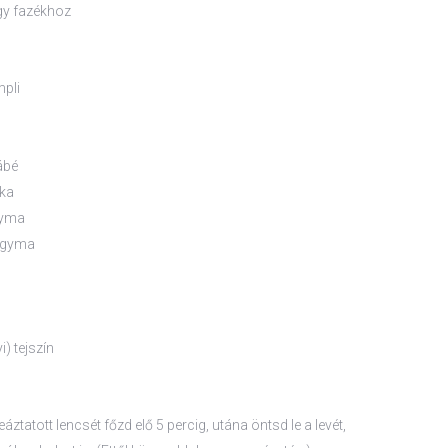
gy fazékhoz
pli
ábé
ika
gyma
agyma
) tejszín
áztatott lencsét főzd elő 5 percig, utána öntsd le a levét,