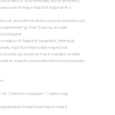
 róla a habot is. (Ettől könnyebb lesz az emésztés.)
olajon párold meg a felaprított hagymát és a
ncsét, öntsd fel másfél liter vízzel, és tedd bele a sót,
s babérlevelet. Így főzd 15 percig, ami alatt
a zöldségeket.
a megpucolt, felaprított sárgarépát, fehérrépát,
rumplit, majd főzd még további negyed órát.
icsit kihűlt, egy tányérnyit merj ki a levélből, és ebbe
cetet és a tejszínt. A keveréket töltsd vissza a levesbe.
erc
volt. :) Hasonló recepteket
ITT
találsz még.
a legújabbakat mindig frissen kapod majd a