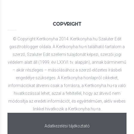
COPYRIGHT
© Copyright Kertkonyha 2014. Kertkonyha.hu Szaluter Edit
gasztroblogger oldala. A Kertkonyha.hu-n található tartalom a
szerző, Szaluter Edit szellemi tulajdonát képezi, szerzői jogi
védelem alatt áll (1999. évi LXXVI. tv. alapján), annak bárminemű
– akár részleges – másolásához a szerző előzetes írásbeli
engedélye szükséges. A Kertkonyha honlapról cikkeket,
információkat átvenni csak a forrásra, a Kertkonyha.hu-ra való
hivatkozással lehet, azzal a feltétellel, hogy az átvevő nem
módosítja az eredeti információt, és egyértelműen, aktív webes
linkkel hivatkozik a Kertkonyha.hu-ra.
Adatkezelési tájékoztató