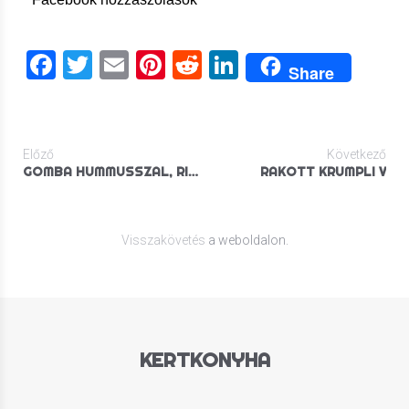
Facebook
Twitter
Email
Pinterest
Reddit
LinkedIn
Share
Előző
Következő
GOMBA HUMMUSSZAL, RIZS MAGOKKAL
RAKOTT KRUMPLI V
Visszakövetés
a weboldalon.
KERTKONYHA