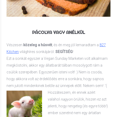
PÁCOLVA VAGY ANÉLKÜL
Vészesen
közeleg a húsvét
, és én meg jól lemaradtam a
827
Kitchen
világhíres sonkájáról.
SEGÍTSÉG
!
Ezt a sonkát egyszer a Vegan Sunday Marketen volt alkalmam
megkóstolni, akkor egy állatbarát tálban mosolygott rám a
csülök szerepében. Egyszerűen isteni volt! :) Nem is csoda,
hogy akkora volt az érdeklődés erre a sonkára, hogy sajnos
nem jutott mindenkinek belőle az ünnepek előtt. Nekem sem! :'(
Hozzáteszem, én ennek azért
valahol
nagyon
örülök, hiszen ez azt
jelenti, hogy rengeteg (és egyre több!)
ember szeretné nem egy ártatlan