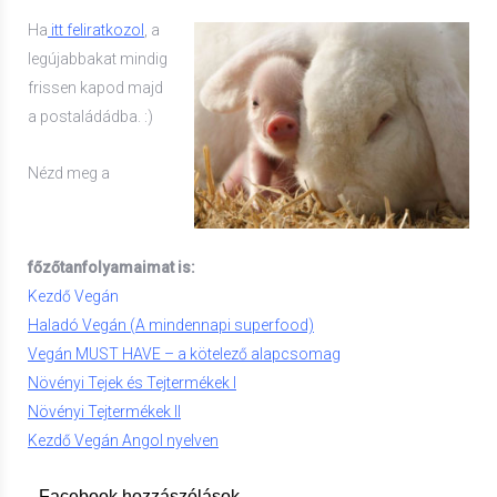
Ha
itt feliratkozol
, a
legújabbakat mindig
frissen kapod majd
a postaládádba. :)
Nézd meg a
főzőtanfolyamaimat is:
Kezdő Vegán
Haladó Vegán (A mindennapi superfood)
Vegán MUST HAVE – a kötelező alapcsomag
Növényi Tejek és Tejtermékek I
Növényi Tejtermékek II
Kezdő Vegán Angol nyelven
Facebook hozzászólások