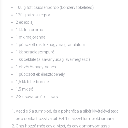
100 g főtt csicseriborsó (konzerv tökéletes)
120 g búzasikérpor
2 ek étolaj
1 kk füstaroma
1 mk majoránna
1 púpozott mk fokhagyma granulátum
1 kk paradicsompüré
1 kk céklalé (a savanyúság leve megteszi)
1 ek vöröshagymapép
1 púpozott ek élesztőpehely
1,5 kk fehérborecet
1,5 mk só
2-3 csavarás őrölt bors
Vedd elő a turmixod, és a poharába a sikér kivételével tedd
be a sonka hozzávalóit. Ezt 1 dl vízzel turmixold simára.
Önts hozzá még egy dl vizet, és egy gombnyomással