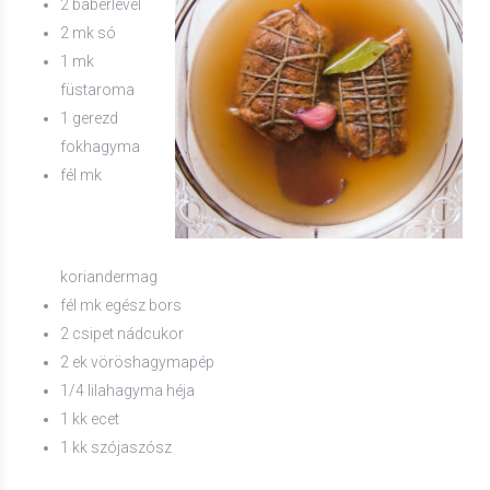
2 babérlevél
2 mk só
1 mk
füstaroma
1 gerezd
fokhagyma
fél mk
koriandermag
fél mk egész bors
2 csipet nádcukor
2 ek vöröshagymapép
1/4 lilahagyma héja
1 kk ecet
1 kk szójaszósz