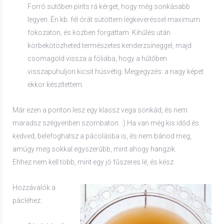
Forró sütőben piríts rá kérget, hogy még sonkásabb
legyen. Én kb. fél órát sütöttem légkeveréssel maximum
fokozaton, és közben forgattam. Kihűlés után
körbekötözheted természetes kenderzsineggel, majd
csomagold vissza a fóliába, hogy a hűtőben
visszapuhuljon kicsit húsvétig. Megjegyzés: a nagy képet
ekkor készítettem.
Már ezen a ponton lesz egy klassz vega sonkád, és nem
maradsz szégyenben szombaton. :) Ha van még kis időd és
kedved, belefoghatsz a pácolásba is, és nem bánod meg,
amúgy meg sokkal egyszerűbb, mint ahogy hangzik.
Ehhez nem kell több, mint egy jó fűszeres lé, és kész.
Hozzávalók a
pácléhez: