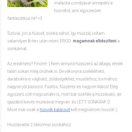
malacka combjával ünnepelni a
húsvétot, ami egyszerűen
fantasztikus hír! <3
Szóval, jön a húsvét, sonka sehol, így muszáj voltam
valamilyen B-terv után nézni. ERGO:
magamnak elkészíteni
a
sonkámat.
Az eredmény? Finom! :) Nem annyira hússzerű az állaga, ennek
talán sokan még örülnek is. De vékonyra szeletelhető,
darabokra is vágható, zöldségekhez, mustárhoz, tormához
nagyon jól passzol. Füstös, fűszeres és nagyon illatos! Elég
egyszerű volt megcsinálni is, mert bár sokféle a hozzávaló, de
igazából kevés munkával megvan, és LETT SONKÁM! :D
Most már csak a
húsvéti kalácsot
kell megsütnöm hozzá! :)
Hozzávalók 2 öklömnyi sonkához: