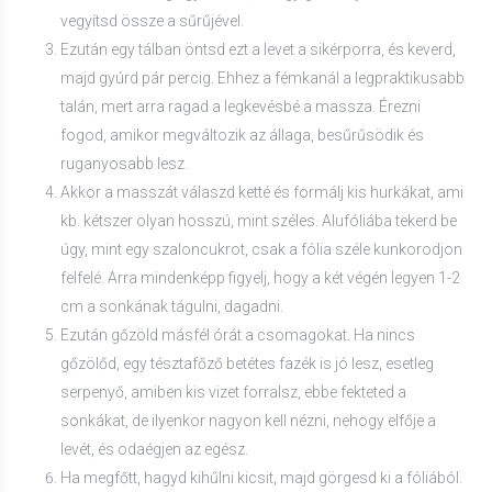
vegyítsd össze a sűrűjével.
Ezután egy tálban öntsd ezt a levet a sikérporra, és keverd,
majd gyúrd pár percig. Ehhez a fémkanál a legpraktikusabb
talán, mert arra ragad a legkevésbé a massza. Érezni
fogod, amikor megváltozik az állaga, besűrűsödik és
ruganyosabb lesz.
Akkor a masszát válaszd ketté és formálj kis hurkákat, ami
kb. kétszer olyan hosszú, mint széles. Alufóliába tekerd be
úgy, mint egy szaloncukrot, csak a fólia széle kunkorodjon
felfelé. Arra mindenképp figyelj, hogy a két végén legyen 1-2
cm a sonkának tágulni, dagadni.
Ezután gőzöld másfél órát a csomagokat. Ha nincs
gőzölőd, egy tésztafőző betétes fazék is jó lesz, esetleg
serpenyő, amiben kis vizet forralsz, ebbe fekteted a
sonkákat, de ilyenkor nagyon kell nézni, nehogy elfője a
levét, és odaégjen az egész.
Ha megfőtt, hagyd kihűlni kicsit, majd görgesd ki a fóliából.