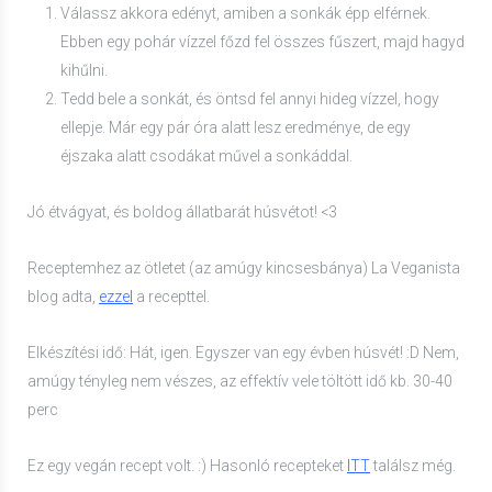
Válassz akkora edényt, amiben a sonkák épp elférnek.
Ebben egy pohár vízzel főzd fel összes fűszert, majd hagyd
kihűlni.
Tedd bele a sonkát, és öntsd fel annyi hideg vízzel, hogy
ellepje. Már egy pár óra alatt lesz eredménye, de egy
éjszaka alatt csodákat művel a sonkáddal.
Jó étvágyat, és boldog állatbarát húsvétot! <3
Receptemhez az ötletet (az amúgy kincsesbánya) La Veganista
blog adta,
ezzel
a recepttel.
Elkészítési idő: Hát, igen. Egyszer van egy évben húsvét! :D Nem,
amúgy tényleg nem vészes, az effektív vele töltött idő kb. 30-40
perc
Ez egy vegán recept volt. :) Hasonló recepteket
ITT
találsz még.